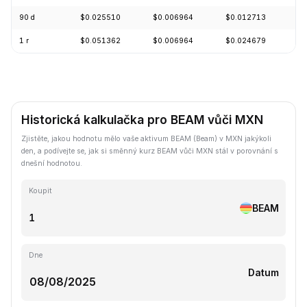
90 d
$0.025510
$0.006964
$0.012713
-
1 r
$0.051362
$0.006964
$0.024679
-
Historická kalkulačka pro BEAM vůči MXN
Zjistěte, jakou hodnotu mělo vaše aktivum BEAM (Beam) v MXN jakýkoli
den, a podívejte se, jak si směnný kurz BEAM vůči MXN stál v porovnání s
dnešní hodnotou.
Koupit
BEAM
Dne
Datum