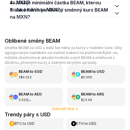
za MXN?
4. Jaká je minimální částka BEAM, kterou
mohu směnit za MXN?
5. Jaké faktory ovlivňují směnný kurz BEAM
na MXN?
Oblíbené směny BEAM
Směňte BEAM za USD a další fiat měny za kurzy v reálném čase. Díky
agregovaným nabídkám od market makerů na platformě Bybit-eu
můžete zkontrolovat aktuální hodnotu svých BEAM a směňovat s
důvěrou, přesnými kurzy a žádnými skrytými spready.
BEAM
to
SGD
BEAM
to
USD
S$0.012
$0.009
BEAM
to
AED
BEAM
to
ARS
د.إ0.033
$13.49
Zobrazit více
↓
Trendy páry s USD
BTC
to
USD
ETH
to
USD