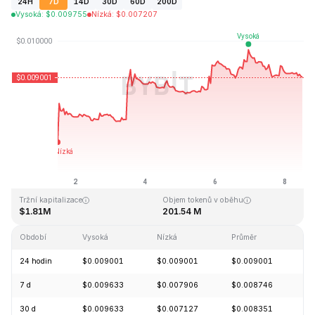
24H
7D
14D
30D
60D
200D
Vysoká
:
$
0.009755
Nízká
:
$
0.007207
Naposledy aktualizováno: 2026-08-08, 12:05 GMT+0
Historické maximum
Historické minimum
$4.28
$0.006168
Tržní kapitalizace
Objem tokenů v oběhu
$1.81M
201.54 M
Období
Vysoká
Nízká
Průměr
Z
24 hodin
$0.009001
$0.009001
$0.009001
-
7 d
$0.009633
$0.007906
$0.008746
+
30 d
$0.009633
$0.007127
$0.008351
+