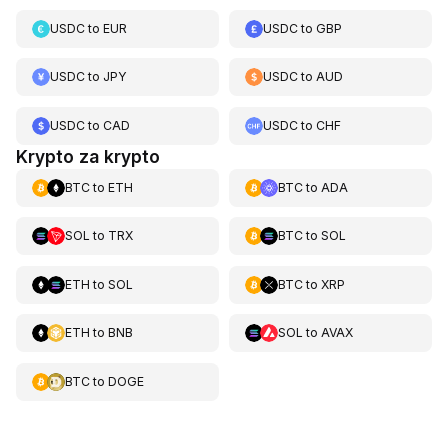
USDC
to
EUR
USDC
to
GBP
USDC
to
JPY
USDC
to
AUD
USDC
to
CAD
USDC
to
CHF
Krypto za krypto
BTC
to
ETH
BTC
to
ADA
SOL
to
TRX
BTC
to
SOL
ETH
to
SOL
BTC
to
XRP
ETH
to
BNB
SOL
to
AVAX
BTC
to
DOGE