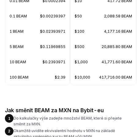
0.01 BEAM
$0.0002394
$10
417.72 BEAM
0.1 BEAM
$0.00239397
$50
2,088.58 BEAM
1 BEAM
$0.02393971
$100
4,177.16 BEAM
5 BEAM
$0.11969855
$500
20,885.80 BEAM
10 BEAM
$0.2393971
$1,000
41,771.60 BEAM
100 BEAM
$2.39
$10,000
417,716.00 BEAM
Jak směnit BEAM za MXN na Bybit-eu
Do kalkulačky výše zadejte množství BEAM, které si přejete
1
směnit za MXN.
Okamžitě uvidíte ekvivalentní hodnotu v MXN na základě
2
aktuálního směnného kurzu BEAM vůči MXN.