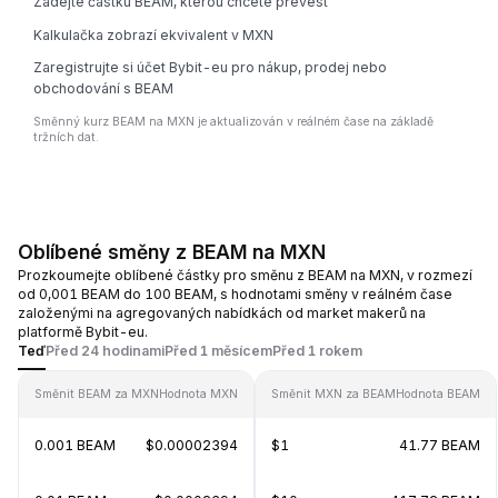
Zadejte částku BEAM, kterou chcete převést
Kalkulačka zobrazí ekvivalent v MXN
Zaregistrujte si účet Bybit-eu pro nákup, prodej nebo
obchodování s BEAM
Směnný kurz BEAM na MXN je aktualizován v reálném čase na základě
tržních dat.
Oblíbené směny z BEAM na MXN
Prozkoumejte oblíbené částky pro směnu z BEAM na MXN, v rozmezí
od 0,001 BEAM do 100 BEAM, s hodnotami směny v reálném čase
založenými na agregovaných nabídkách od market makerů na
platformě Bybit-eu.
Teď
Před 24 hodinami
Před 1 měsícem
Před 1 rokem
Směnit BEAM za MXN
Hodnota MXN
Směnit MXN za BEAM
Hodnota BEAM
0.001 BEAM
$0.00002394
$1
41.77 BEAM