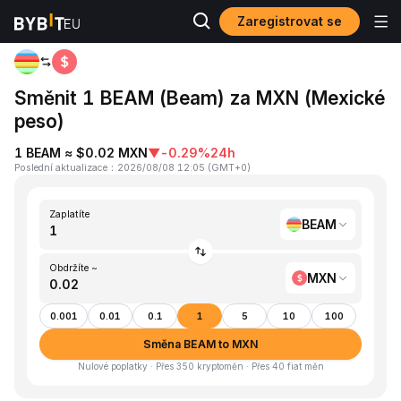
Zaregistrovat se
Domů
BEAM to MXN
Směnit 1 BEAM (Beam) za MXN (Mexické
peso)
1 BEAM ≈ $0.02 MXN
▼
-0.29%
24h
Poslední aktualizace
：
2026/08/08 12:05
(
GMT+0
)
Zaplatíte
BEAM
Obdržíte ~
MXN
0.001
0.01
0.1
1
5
10
100
Směna BEAM to MXN
Nulové poplatky · Přes 350 kryptoměn · Přes 40 fiat měn