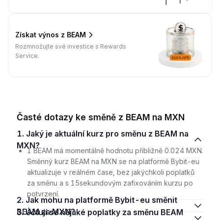
Získat výnos z BEAM
Rozmnožujte své investice s Rewards
Service.
Časté dotazy ke směně z BEAM na MXN
1. Jaký je aktuální kurz pro směnu z BEAM na
MXN?
1 BEAM má momentálně hodnotu přibližně 0.024 MXN.
Směnný kurz BEAM na MXN se na platformě Bybit-eu
aktualizuje v reálném čase, bez jakýchkoli poplatků
za směnu a s 15sekundovým zafixováním kurzu po
potvrzení.
2. Jak mohu na platformě Bybit-eu směnit
BEAM za MXN?
3. Účtují se nějaké poplatky za směnu BEAM