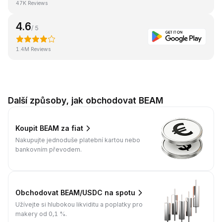
47K Reviews
4.6
/ 5
1.4M Reviews
Další způsoby, jak obchodovat BEAM
Koupit BEAM za fiat
Nakupujte jednoduše platební kartou nebo
bankovním převodem.
Obchodovat BEAM/USDC na spotu
Užívejte si hlubokou likviditu a poplatky pro
makery od 0,1 %.