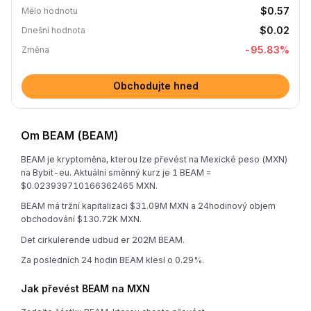
$0.57
Mělo hodnotu
$0.02
Dnešní hodnota
-95.83
%
Změna
Obchodujte hned
Om BEAM (BEAM)
BEAM je kryptoměna, kterou lze převést na Mexické peso (MXN)
na Bybit-eu. Aktuální směnný kurz je 1 BEAM =
$0.023939710166362465 MXN.
BEAM má tržní kapitalizaci $31.09M MXN a 24hodinový objem
obchodování $130.72K MXN.
Det cirkulerende udbud er 202M BEAM.
Za posledních 24 hodin BEAM klesl o 0.29%.
Jak převést BEAM na MXN