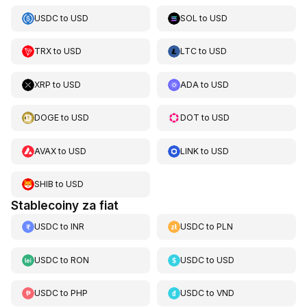
USDC
to
USD
SOL
to
USD
TRX
to
USD
LTC
to
USD
XRP
to
USD
ADA
to
USD
DOGE
to
USD
DOT
to
USD
AVAX
to
USD
LINK
to
USD
SHIB
to
USD
Stablecoiny za fiat
USDC
to
INR
USDC
to
PLN
USDC
to
RON
USDC
to
USD
USDC
to
PHP
USDC
to
VND