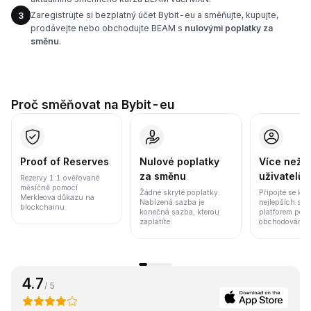
Zaregistrujte si bezplatný účet Bybit-eu a směňujte, kupujte,
3
prodávejte nebo obchodujte BEAM s
nulovými poplatky za
směnu
.
Proč směňovat na Bybit-eu
Proof of Reserves
Nulové poplatky
Více než 8
za směnu
uživatelů
Rezervy 1:1 ověřované
měsíčně pomocí
Žádné skryté poplatky.
Připojte se k j
Merkleova důkazu na
Nabízená sazba je
nejlepších sv
blockchainu.
konečná sazba, kterou
platforem pod
zaplatíte.
obchodování a 
4.7
/ 5