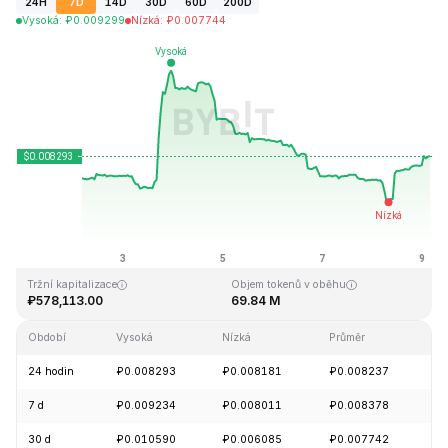
24H
7D
14D
30D
60D
200D
Vysoká
:
₽
0.009299
Nízká
:
₽
0.007744
Naposledy aktualizováno: 2026-08-09, 03:21 GMT+0
Historické maximum
Historické minimum
₽5.46
₽0.006047
Tržní kapitalizace
Objem tokenů v oběhu
₽578,113.00
69.84 M
Období
Vysoká
Nízká
Průměr
Z
24 hodin
₽0.008293
₽0.008181
₽0.008237
+
7 d
₽0.009234
₽0.008011
₽0.008378
+
30 d
₽0.010590
₽0.006085
₽0.007742
-