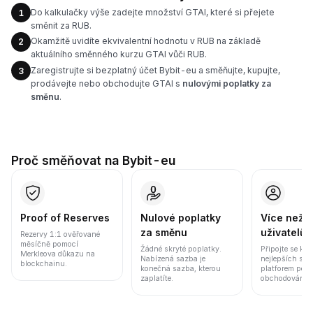
Do kalkulačky výše zadejte množství GTAI, které si přejete
1
směnit za RUB.
Okamžitě uvidíte ekvivalentní hodnotu v RUB na základě
2
aktuálního směnného kurzu GTAI vůči RUB.
Zaregistrujte si bezplatný účet Bybit-eu a směňujte, kupujte,
3
prodávejte nebo obchodujte GTAI s
nulovými poplatky za
směnu
.
Proč směňovat na Bybit-eu
Proof of Reserves
Nulové poplatky
Více než 8
za směnu
uživatelů
Rezervy 1:1 ověřované
měsíčně pomocí
Žádné skryté poplatky.
Připojte se k j
Merkleova důkazu na
Nabízená sazba je
nejlepších sv
blockchainu.
konečná sazba, kterou
platforem pod
zaplatíte.
obchodování a 