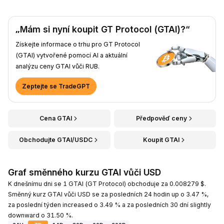
„Mám si nyní koupit GT Protocol (GTAI)?“
Získejte informace o trhu pro GT Protocol
(GTAI) vytvořené pomocí AI a aktuální
analýzu ceny GTAI vůči RUB.
Zeptejte se TradeGPT
Cena GTAI
Předpověď ceny
Obchodujte GTAI/USDC
Koupit GTAI
Graf směnného kurzu GTAI vůči USD
K dnešnímu dni se 1 GTAI (GT Protocol) obchoduje za 0.008279 $.
Směnný kurz GTAI vůči USD se za posledních 24 hodin up o 3.47 %,
za poslední týden increased o 3.49 % a za posledních 30 dní slightly
downward o 31.50 %.