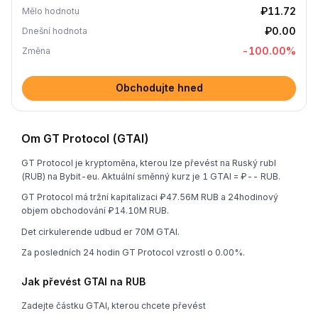
₽11.72
Mělo hodnotu
₽0.00
Dnešní hodnota
-100.00
%
Změna
Obchodujte hned
Om GT Protocol (GTAI)
GT Protocol je kryptoměna, kterou lze převést na Ruský rubl
(RUB) na Bybit-eu. Aktuální směnný kurz je 1 GTAI = ₽-- RUB.
GT Protocol má tržní kapitalizaci ₽47.56M RUB a 24hodinový
objem obchodování ₽14.10M RUB.
Det cirkulerende udbud er 70M GTAI.
Za posledních 24 hodin GT Protocol vzrostl o 0.00%.
Jak převést GTAI na RUB
Zadejte částku GTAI, kterou chcete převést