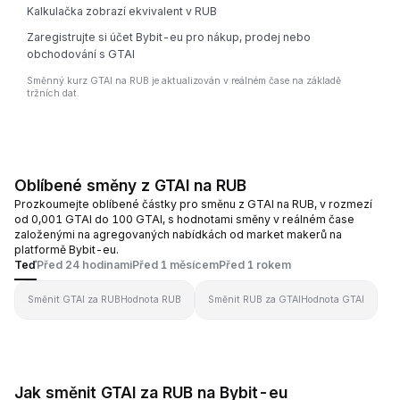
Kalkulačka zobrazí ekvivalent v RUB
Zaregistrujte si účet Bybit-eu pro nákup, prodej nebo
obchodování s GTAI
Směnný kurz GTAI na RUB je aktualizován v reálném čase na základě
tržních dat.
Oblíbené směny z GTAI na RUB
Prozkoumejte oblíbené částky pro směnu z GTAI na RUB, v rozmezí
od 0,001 GTAI do 100 GTAI, s hodnotami směny v reálném čase
založenými na agregovaných nabídkách od market makerů na
platformě Bybit-eu.
Teď
Před 24 hodinami
Před 1 měsícem
Před 1 rokem
Směnit GTAI za RUB
Hodnota RUB
Směnit RUB za GTAI
Hodnota GTAI
Jak směnit GTAI za RUB na Bybit-eu