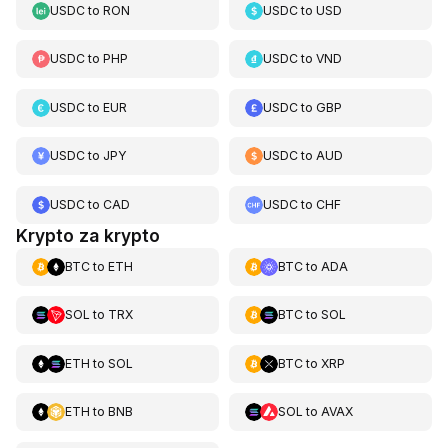
USDC
to
RON
USDC
to
USD
USDC
to
PHP
USDC
to
VND
USDC
to
EUR
USDC
to
GBP
USDC
to
JPY
USDC
to
AUD
USDC
to
CAD
USDC
to
CHF
Krypto za krypto
BTC
to
ETH
BTC
to
ADA
SOL
to
TRX
BTC
to
SOL
ETH
to
SOL
BTC
to
XRP
ETH
to
BNB
SOL
to
AVAX