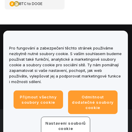
BTC
to
DOGE
Informace
Pro fungování a zabezpečení těchto stránek používáme
Služby
nezbytně nutné soubory cookie. S vaším souhlasem budeme
používat také funkční, analytické a marketingové soubory
cookie a soubory cookie pro sociální sítě. Ty nám pomáhají
podpora
zapamatovat si vaše nastavení, pochopit, jak web
používáte, vylepšovat jej a podporovat marketingové funkce
Produkty
i možnosti sdílení.
Právní informace
Přijmout všechny
Odmítnout
soubory cookie
dodatečné soubory
cookie
© 2025-2026 Bybit.eu. All rights reserved.
Nastavení souborů
Podmínky poskytování služeb
|
Podmínky ochrany
cookie
osobních údajů
|
Tiráž
|
Centrum předvoleb souborů