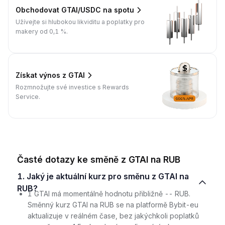
Obchodovat GTAI/USDC na spotu
Užívejte si hlubokou likviditu a poplatky pro
makery od 0,1 %.
Získat výnos z GTAI
Rozmnožujte své investice s Rewards
Service.
Časté dotazy ke směně z GTAI na RUB
1. Jaký je aktuální kurz pro směnu z GTAI na
RUB?
1 GTAI má momentálně hodnotu přibližně -- RUB.
Směnný kurz GTAI na RUB se na platformě Bybit-eu
aktualizuje v reálném čase, bez jakýchkoli poplatků