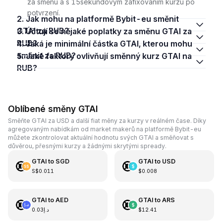
za směnu a s 15sekundovým zafixováním kurzu po
potvrzení.
2. Jak mohu na platformě Bybit-eu směnit
GTAI za RUB?
3. Účtují se nějaké poplatky za směnu GTAI za
RUB?
4. Jaká je minimální částka GTAI, kterou mohu
směnit za RUB?
5. Jaké faktory ovlivňují směnný kurz GTAI na
RUB?
Oblíbené směny GTAI
Směňte GTAI za USD a další fiat měny za kurzy v reálném čase. Díky
agregovaným nabídkám od market makerů na platformě Bybit-eu
můžete zkontrolovat aktuální hodnotu svých GTAI a směňovat s
důvěrou, přesnými kurzy a žádnými skrytými spready.
GTAI
to
SGD
GTAI
to
USD
S$0.011
$0.008
GTAI
to
AED
GTAI
to
ARS
د.إ0.03
$12.41