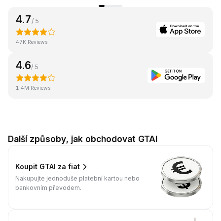
4.7
/ 5
47K Reviews
4.6
/ 5
1.4M Reviews
Další způsoby, jak obchodovat GTAI
Koupit GTAI za fiat
Nakupujte jednoduše platební kartou nebo
bankovním převodem.