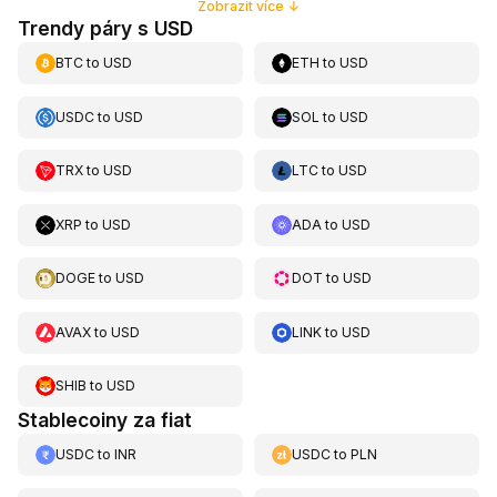
Zobrazit více
↓
Trendy páry s USD
BTC
to
USD
ETH
to
USD
USDC
to
USD
SOL
to
USD
TRX
to
USD
LTC
to
USD
XRP
to
USD
ADA
to
USD
DOGE
to
USD
DOT
to
USD
AVAX
to
USD
LINK
to
USD
SHIB
to
USD
Stablecoiny za fiat
USDC
to
INR
USDC
to
PLN