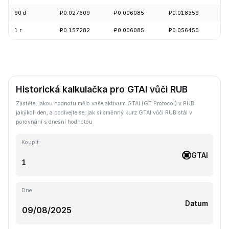
90 d
₽0.027609
₽0.006085
₽0.018359
-
1 r
₽0.157282
₽0.006085
₽0.056450
-
Historická kalkulačka pro GTAI vůči RUB
Zjistěte, jakou hodnotu mělo vaše aktivum GTAI (GT Protocol) v RUB
jakýkoli den, a podívejte se, jak si směnný kurz GTAI vůči RUB stál v
porovnání s dnešní hodnotou.
Koupit
GTAI
Dne
Datum