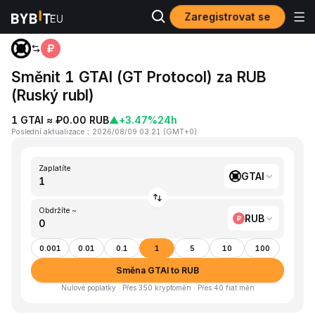
Zaregistrovat se
Domů
GTAI to RUB
Směnit 1 GTAI (GT Protocol) za RUB
(Ruský rubl)
1 GTAI ≈ ₽0.00 RUB
▲
+3.47%
24h
Poslední aktualizace
：
2026/08/09 03:21
(
GMT+0
)
Zaplatíte
GTAI
Obdržíte ~
RUB
0.001
0.01
0.1
1
5
10
100
Směna GTAI to RUB
Nulové poplatky · Přes 350 kryptoměn · Přes 40 fiat měn