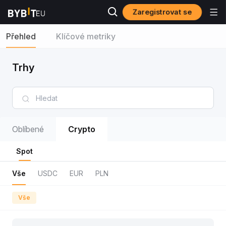
Zaregistrovat se
Přehled
Klíčové metriky
Trhy
Oblíbené
Crypto
Spot
Vše
USDC
EUR
PLN
Vše