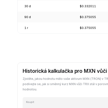
30 d
$0.332011
90 d
$0.375055
1 r
$0.375055
Historická kalkulačka pro MXN vůč
Zjistěte, jakou hodnotu mělo vaše aktivum MXN (TRON) v TRX
podívejte se, jak si směnný kurz MXN vůči TRX stál v porovn
hodnotou.
Koupit