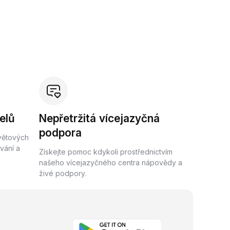
elů
Nepřetržitá vícejazyčná
podpora
světových
vání a
Získejte pomoc kdykoli prostřednictvím
našeho vícejazyčného centra nápovědy a
živé podpory.