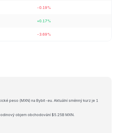
-0.19%
+0.17%
-3.69%
ické peso (MXN) na Bybit-eu. Aktuální směnný kurz je 1
4hodinový objem obchodování $5.25B MXN.