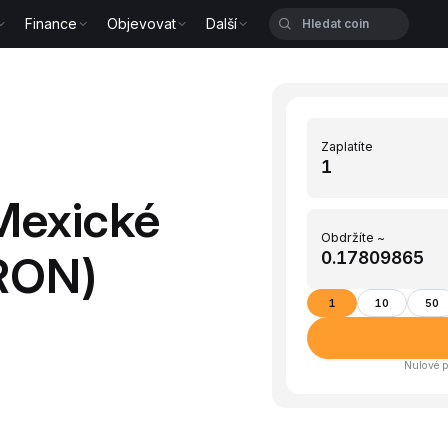
Finance
Objevovat
Další
Zaplatíte
Mexické
Obdržíte ~
RON)
1
10
50
Nulové p