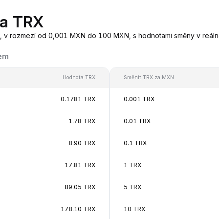
na TRX
, v rozmezí od 0,001 MXN do 100 MXN, s hodnotami směny v reál
kem
Hodnota TRX
Směnit TRX za MXN
0.1781 TRX
0.001 TRX
1.78 TRX
0.01 TRX
8.90 TRX
0.1 TRX
17.81 TRX
1 TRX
89.05 TRX
5 TRX
178.10 TRX
10 TRX