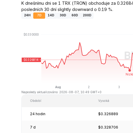
K dnešnímu dni se 1 TRX (TRON) obchoduje za 0.32684
posledních 30 dní slightly downward o 0.19 %.
24H
7D
14D
30D
60D
200D
Naposledy aktualizováno: 2026-08-07, 10:49 GMT+0
Období
Vysoká
24 hodin
$0.326889
7 d
$0.328706