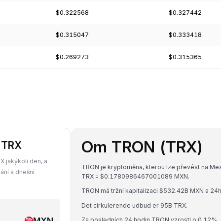
$0.322568
$0.327442
$0.315047
$0.333418
$0.269273
$0.315365
Om TRON (TRX)
i TRX
 jakýkoli den, a
TRON je kryptoměna, kterou lze převést na Mex
ání s dnešní
TRX = $0.1780986467001089 MXN.
TRON má tržní kapitalizaci $532.42B MXN a 2
Det cirkulerende udbud er 95B TRX.
MXN
Za posledních 24 hodin TRON vzrostl o 0.12%.