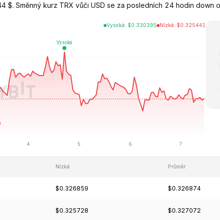
4 $. Směnný kurz TRX vůči USD se za posledních 24 hodin down o
Vysoká
:
$
0.330395
Nízká
:
$
0.325441
Nízká
Průměr
$0.326859
$0.326874
$0.325728
$0.327072