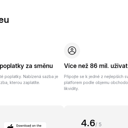
eu
 poplatky za směnu
Více než 86 mil. uživat
té poplatky. Nabízená sazba je
Připojte se k jedné z nejlepších 
ba, kterou zaplatíte.
platforem podle objemu obchodo
likvidity.
4.6
/ 5