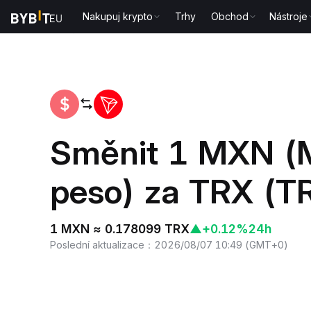
Nakupuj krypto
Trhy
Obchod
Nástroje
Domů
MXN to TRX
Směnit 1 MXN (
peso) za TRX (T
1 MXN ≈ 0.178099 TRX
▲
+0.12%
24h
Poslední aktualizace
：
2026/08/07 10:49
(
GMT+0
)