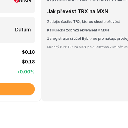
Jak převést TRX na MXN
Zadejte částku TRX, kterou chcete převést
Datum
Kalkulačka zobrazí ekvivalent v MXN
Zaregistrujte si účet Bybit-eu pro nákup, pro
Směnný kurz TRX na MXN je aktualizován v reálném čas
$0.18
$0.18
+
0.00
%