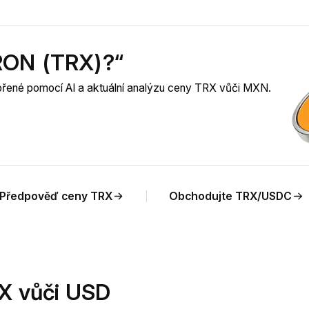
TRON (TRX)?“
ořené pomocí AI a aktuální analýzu ceny TRX vůči MXN.
Předpověď ceny TRX
Obchodujte TRX/USDC
X vůči USD