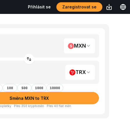
Zaregistrovat se
Přihlásit se
MXN
TRX
100
500
1000
10000
Směna MXN to TRX
oplatky · Přes 350 kryptoměn · Přes 40 fiat měn