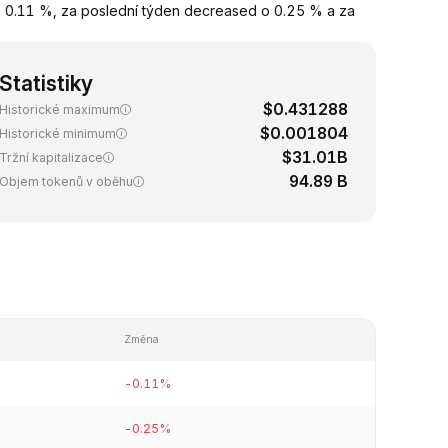
 0.11 %, za poslední týden decreased o 0.25 % a za
Statistiky
$0.431288
Historické maximum
$0.001804
Historické minimum
$31.01B
Tržní kapitalizace
94.89 B
Objem tokenů v oběhu
Změna
-0.11%
-0.25%