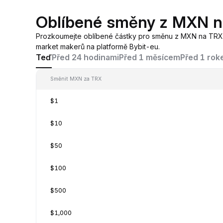
Oblíbené směny z MXN 
Prozkoumejte oblíbené částky pro směnu z MXN na TRX
market makerů na platformě Bybit-eu.
Teď
Před 24 hodinami
Před 1 měsícem
Před 1 ro
Směnit MXN za TRX
$1
$10
$50
$100
$500
$1,000