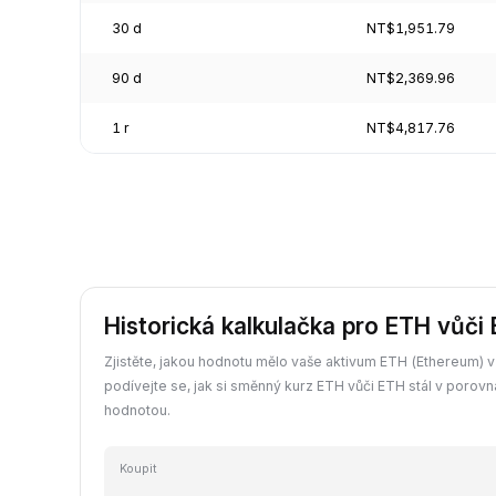
30 d
NT$1,951.79
90 d
NT$2,369.96
1 r
NT$4,817.76
Historická kalkulačka pro ETH vůči
Zjistěte, jakou hodnotu mělo vaše aktivum ETH (Ethereum) v 
podívejte se, jak si směnný kurz ETH vůči ETH stál v porovn
hodnotou.
Koupit