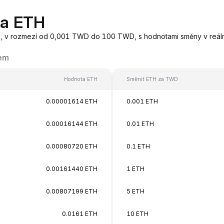
na ETH
, v rozmezí od 0,001 TWD do 100 TWD, s hodnotami směny v reá
kem
Hodnota ETH
Směnit ETH za TWD
0.00001614 ETH
0.001 ETH
0.00016144 ETH
0.01 ETH
0.00080720 ETH
0.1 ETH
0.00161440 ETH
1 ETH
0.00807199 ETH
5 ETH
0.0161 ETH
10 ETH