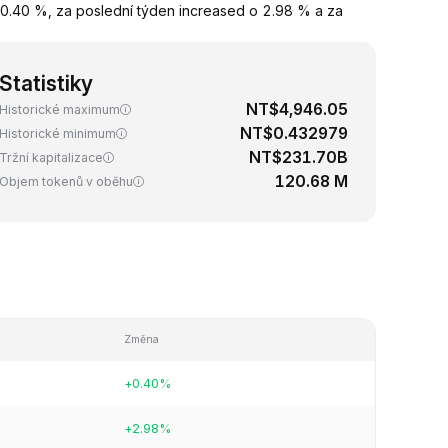
0.40 %, za poslední týden increased o 2.98 % a za
Statistiky
NT$4,946.05
Historické maximum
NT$0.432979
Historické minimum
NT$231.70B
Tržní kapitalizace
120.68 M
Objem tokenů v oběhu
Změna
+0.40%
+2.98%