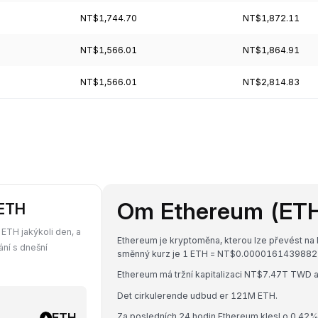
NT$1,744.70
NT$1,872.11
NT$1,566.01
NT$1,864.91
NT$1,566.01
NT$2,814.83
Om Ethereum (ET
 ETH
ETH jakýkoli den, a
Ethereum je kryptoměna, kterou lze převést na 
ání s dnešní
směnný kurz je 1 ETH = NT$0.000016143988
Ethereum má tržní kapitalizaci NT$7.47T TW
Det cirkulerende udbud er 121M ETH.
ETH
Za posledních 24 hodin Ethereum klesl o 0.42%