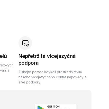
elů
Nepřetržitá vícejazyčná
podpora
světových
vání a
Získejte pomoc kdykoli prostřednictvím
našeho vícejazyčného centra nápovědy a
živé podpory.