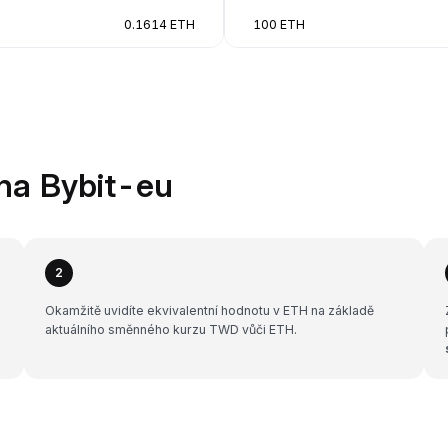
0.1614 ETH
100 ETH
na Bybit-eu
2
Okamžitě uvidíte ekvivalentní hodnotu v ETH na základě
aktuálního směnného kurzu TWD vůči ETH.