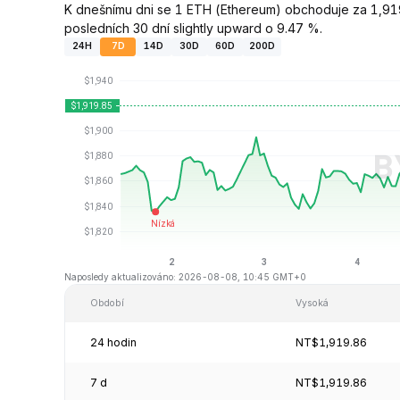
K dnešnímu dni se 1 ETH (Ethereum) obchoduje za 1,919
posledních 30 dní slightly upward o 9.47 %.
24H
7D
14D
30D
60D
200D
Naposledy aktualizováno: 2026-08-08, 10:45 GMT+0
Období
Vysoká
24 hodin
NT$1,919.86
7 d
NT$1,919.86