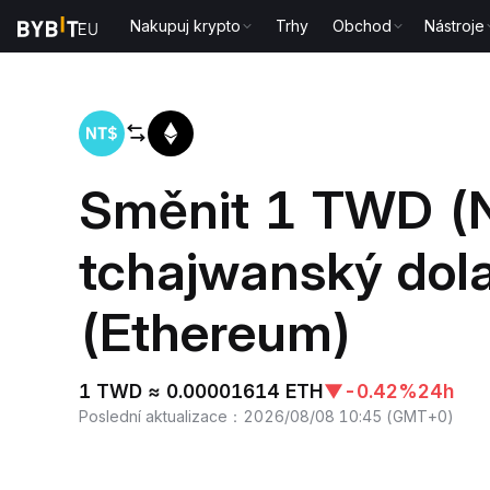
Nakupuj krypto
Trhy
Obchod
Nástroje
Domů
TWD to ETH
Směnit 1 TWD (
tchajwanský dol
(Ethereum)
1 TWD ≈ 0.00001614 ETH
▼
-0.42%
24h
Poslední aktualizace
：
2026/08/08 10:45
(
GMT+0
)