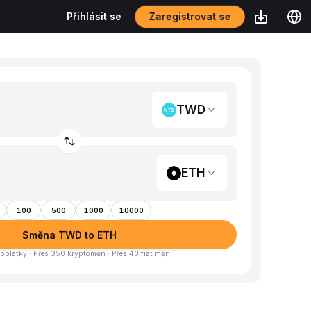
Zaregistrovat se
Přihlásit se
TWD
ETH
100
500
1000
10000
Směna TWD to ETH
oplatky · Přes 350 kryptoměn · Přes 40 fiat měn