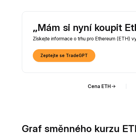
„Mám si nyní koupit E
Získejte informace o trhu pro Ethereum (ETH) 
Zeptejte se TradeGPT
Cena ETH
Graf směnného kurzu ET