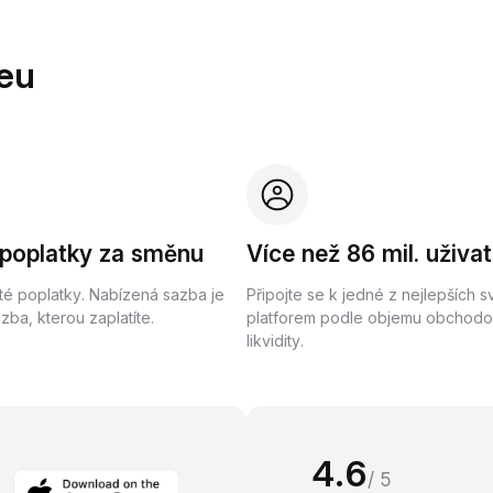
eu
 poplatky za směnu
Více než 86 mil. uživat
té poplatky. Nabízená sazba je
Připojte se k jedné z nejlepších 
ba, kterou zaplatíte.
platforem podle objemu obchodo
likvidity.
4.6
/ 5