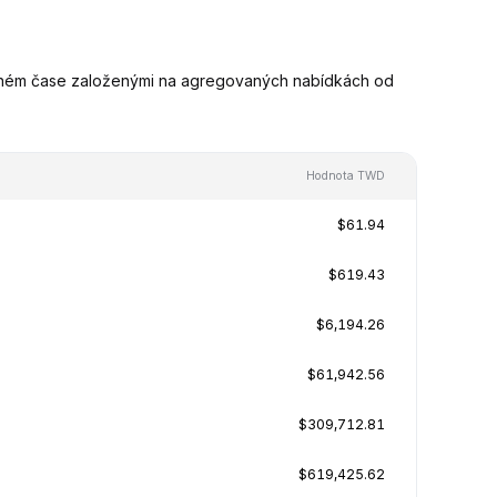
lném čase založenými na agregovaných nabídkách od
Hodnota TWD
$61.94
$619.43
$6,194.26
$61,942.56
$309,712.81
$619,425.62