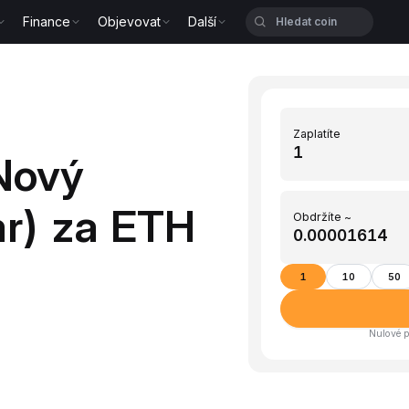
Finance
Objevovat
Další
Zaplatíte
Nový
ar) za ETH
Obdržíte ~
1
10
50
Nulové p