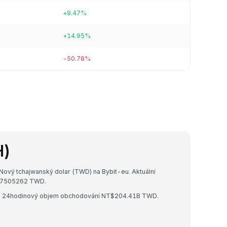
+9.47%
+14.95%
-50.78%
H)
Nový tchajwanský dolar (TWD) na Bybit-eu. Aktuální
27505262 TWD.
D a 24hodinový objem obchodování NT$204.41B TWD.
.