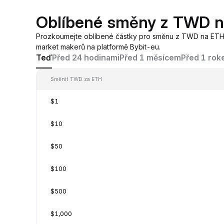
Oblíbené směny z TWD 
Prozkoumejte oblíbené částky pro směnu z TWD na ETH
market makerů na platformě Bybit-eu.
Teď
Před 24 hodinami
Před 1 měsícem
Před 1 ro
Směnit TWD za ETH
$1
$10
$50
$100
$500
$1,000