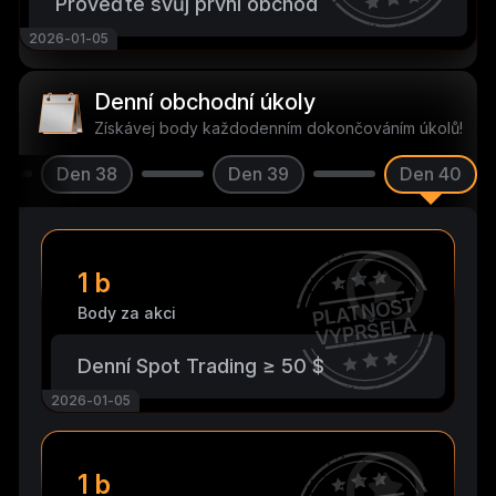
Proveďte svůj první obchod
2026-01-05
Denní obchodní úkoly
Získávej body každodenním dokončováním úkolů!
Den 38
Den 39
Den 40
1 b
PLATNOST
Body za akci
VYPRŠELA
Denní Spot Trading ≥ 50 $
2026-01-05
1 b