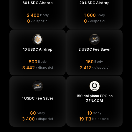
60 USDC Airdrop
20 USDC Airdrop
Uživatel boz***@**** právě získal 1 USDC Fee Saver
2 400
1 600
Body
Body
0
0
k dispozici
k dispozici
10 USDC Airdrop
2 USDC Fee Saver
800
160
Body
Body
3 442
2 412
k dispozici
k dispozici
150 dní plánu PRO na
1 USDC Fee Saver
ZEN.COM
80
10
Body
Body
3 400
19 113
k dispozici
k dispozici