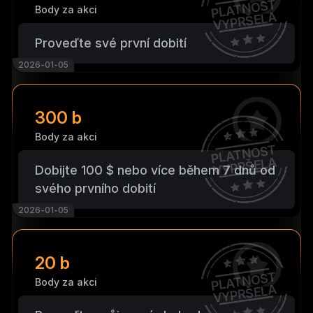
PLATNOST
Body za akci
VYPRŠELA
Proveďte své první dobití
2026-01-05
300 b
Body za akci
PLATNOST
VYPRŠELA
Dobijte 100 $ nebo více během 7 dnů od
svého prvního dobití
2026-01-05
20 b
PLATNOST
Body za akci
VYPRŠELA