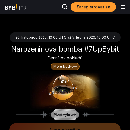
Zaregistrovat se
26. listopadu 2025, 10:00 UTC až 5. ledna 2026, 10:00 UTC
Narozeninová bomba #7UpBybit
Denní lov pokladů
--
Moje body:
Zbývající šance:
Moje výhra
--