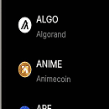
Přístup k licencovaným funkcím
Regulační standardy EU se vztahují na všechny licencované
Jednoduché provedení, transparentní ceny
Před potvrzením si můžete zkontrolovat cenu a poplatky.
Zabezpečená úschova od prvního nákupu
Aktiva jsou spravována pomocí oddělených struktur účtů, ř