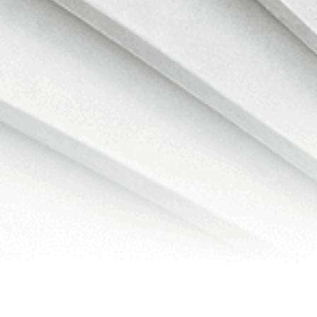
Naučte se základy, než začnete obchodovat.
Informace
Služby
podpora
Produkty
Právní informace
© 2025-2026 Bybit.eu. Všechna práva vyhrazena.
Podmínky poskytování služeb
|
Podmínky ochrany
osobních údajů
|
Tiráž
|
Centrum předvoleb souborů