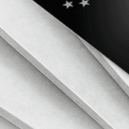
Centrum znalostí o kryptoměnách
Osvojte si základy v jednoduchém režimu. Přejděte do režimu Pro, až
Obchodování s kryptoměnami pro začátečníky