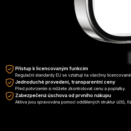
Žijte kryptoměnami. Plaťte kdekoli.
Get up to 10% back.
Při platbě můžete zvolit fiat měnu nebo krypto
€0
3M+
100+
Roční poplatek za kartu
uživatelů
zemí a oblastí
Mohou být účtovány poplatky za směnu