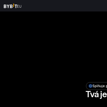
Splňuje 
Tvá j