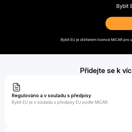
Bybit 
Bybit EU je držitelem licence MiCAR pro
Přidejte se k v
Regulováno a v souladu s předpisy
Bybit EU je v souladu s předpisy EU podle MiCAR.