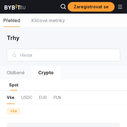
Zaregistrovat se
Přehled
Klíčové metriky
Trhy
Oblíbené
Crypto
Spot
Vše
USDC
EUR
PLN
Vše