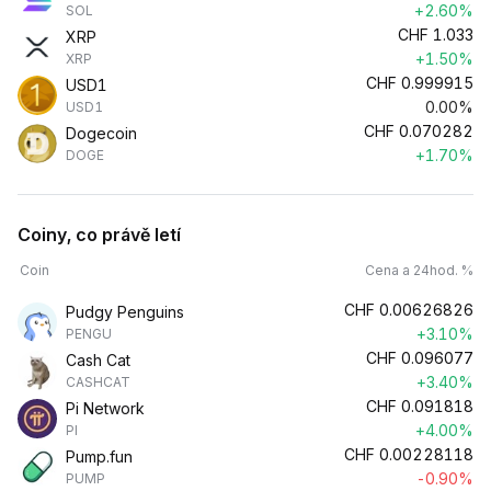
+2.60%
SOL
CHF
1.033
XRP
+1.50%
XRP
CHF
0.999915
USD1
0.00%
USD1
CHF
0.070282
Dogecoin
+1.70%
DOGE
Coiny, co právě letí
Coin
Cena a 24hod. %
CHF
0.00626826
Pudgy Penguins
+3.10%
PENGU
CHF
0.096077
Cash Cat
+3.40%
CASHCAT
CHF
0.091818
Pi Network
+4.00%
PI
CHF
0.00228118
Pump.fun
-0.90%
PUMP