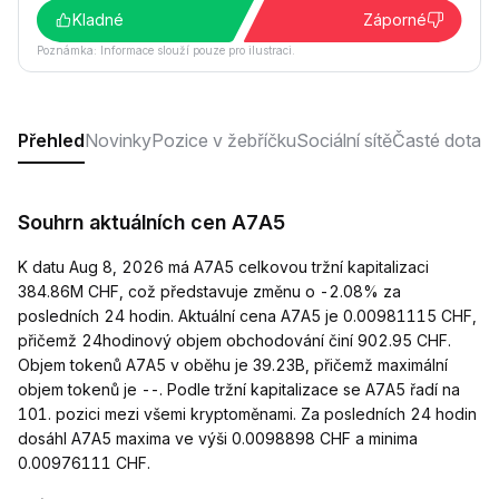
Kladné
Záporné
Poznámka: Informace slouží pouze pro ilustraci.
Přehled
Novinky
Pozice v žebříčku
Sociální sítě
Časté dotaz
Souhrn aktuálních cen A7A5
K datu Aug 8, 2026 má A7A5 celkovou tržní kapitalizaci
384.86M CHF, což představuje změnu o -2.08% za
posledních 24 hodin. Aktuální cena A7A5 je 0.00981115 CHF,
přičemž 24hodinový objem obchodování činí 902.95 CHF.
Objem tokenů A7A5 v oběhu je 39.23B, přičemž maximální
objem tokenů je --. Podle tržní kapitalizace se A7A5 řadí na
101. pozici mezi všemi kryptoměnami. Za posledních 24 hodin
dosáhl A7A5 maxima ve výši 0.0098898 CHF a minima
0.00976111 CHF.