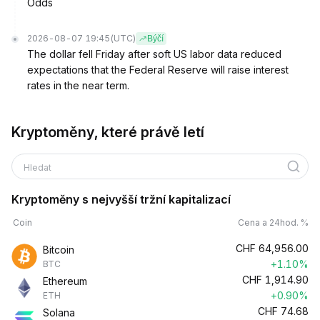
Odds
2026-08-07 19:45
(UTC)
Býčí
The dollar fell Friday after soft US labor data reduced
expectations that the Federal Reserve will raise interest
rates in the near term.
Kryptoměny, které právě letí
Hledat
Kryptoměny s nejvyšší tržní kapitalizací
Coin
Cena a 24hod. %
CHF
64,956.00
Bitcoin
+1.10%
BTC
CHF
1,914.90
Ethereum
+0.90%
ETH
CHF
74.68
Solana