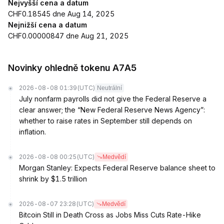
Nejvyšší cena a datum
CHF0.18545 dne Aug 14, 2025
Nejnižší cena a datum
CHF0.00000847 dne Aug 21, 2025
Novinky ohledně tokenu A7A5
2026-08-08 01:39
(UTC)
Neutrální
July nonfarm payrolls did not give the Federal Reserve a
clear answer; the “New Federal Reserve News Agency”:
whether to raise rates in September still depends on
inflation.
2026-08-08 00:25
(UTC)
Medvědí
Morgan Stanley: Expects Federal Reserve balance sheet to
shrink by $1.5 trillion
2026-08-07 23:28
(UTC)
Medvědí
Bitcoin Still in Death Cross as Jobs Miss Cuts Rate-Hike