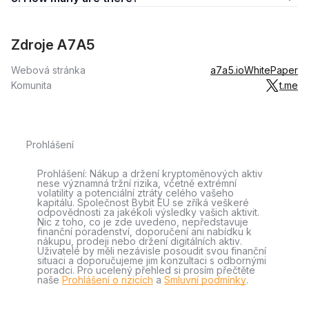
Zdroje A7A5
Webová stránka
a7a5.io
WhitePaper
Komunita
t.me
Prohlášení
Prohlášení: Nákup a držení kryptoměnových aktiv
nese významná tržní rizika, včetně extrémní
volatility a potenciální ztráty celého vašeho
kapitálu. Společnost Bybit EU se zříká veškeré
odpovědnosti za jakékoli výsledky vašich aktivit.
Nic z toho, co je zde uvedeno, nepředstavuje
finanční poradenství, doporučení ani nabídku k
nákupu, prodeji nebo držení digitálních aktiv.
Uživatelé by měli nezávisle posoudit svou finanční
situaci a doporučujeme jim konzultaci s odbornými
poradci. Pro ucelený přehled si prosím přečtěte
naše
Prohlášení o rizicích
a
Smluvní podmínky
.