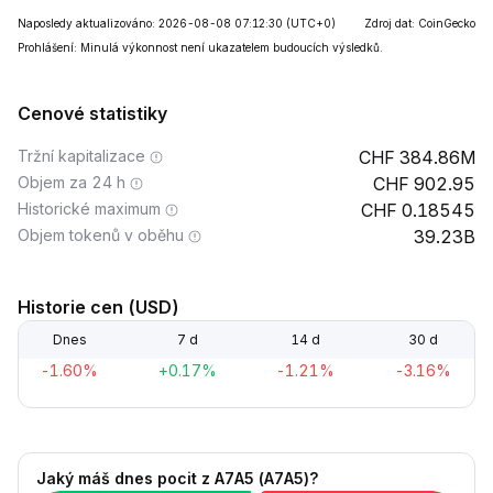
Naposledy aktualizováno: 2026-08-08 07:12:30
(UTC+0)
Zdroj dat: CoinGecko
Prohlášení: Minulá výkonnost není ukazatelem budoucích výsledků.
Cenové statistiky
Tržní kapitalizace
384.86M
Objem za 24 h
902.95
Historické maximum
0.18545
Objem tokenů v oběhu
39.23B
Historie cen (USD)
Dnes
7 d
14 d
30 d
-1.60%
+0.17%
-1.21%
-3.16%
Jaký máš dnes pocit z A7A5 (A7A5)?