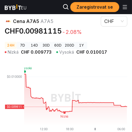
Zaregistrovat se
Ceny kryptoměn
Cena A7A5 A7A5
Cena A7A5
A7A5
CHF
CHF0.00981115
-2.08%
24H
7D
14D
30D
60D
200D
1Y
Nízká
CHF
0.009773
Vysoká
CHF
0.010017