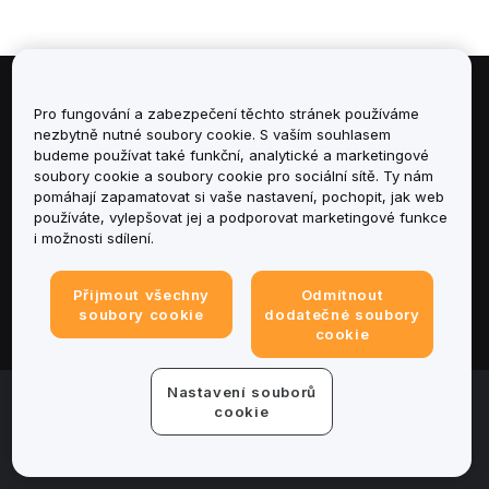
Informace
Pro fungování a zabezpečení těchto stránek používáme
nezbytně nutné soubory cookie. S vaším souhlasem
budeme používat také funkční, analytické a marketingové
Služby
soubory cookie a soubory cookie pro sociální sítě. Ty nám
pomáhají zapamatovat si vaše nastavení, pochopit, jak web
podpora
používáte, vylepšovat jej a podporovat marketingové funkce
i možnosti sdílení.
Produkty
Přijmout všechny
Odmítnout
Právní informace
soubory cookie
dodatečné soubory
cookie
Nastavení souborů
© 2025-2026 Bybit.eu. All rights reserved.
cookie
Podmínky poskytování služeb
|
Podmínky ochrany
osobních údajů
|
Tiráž
|
Centrum předvoleb souborů
cookie