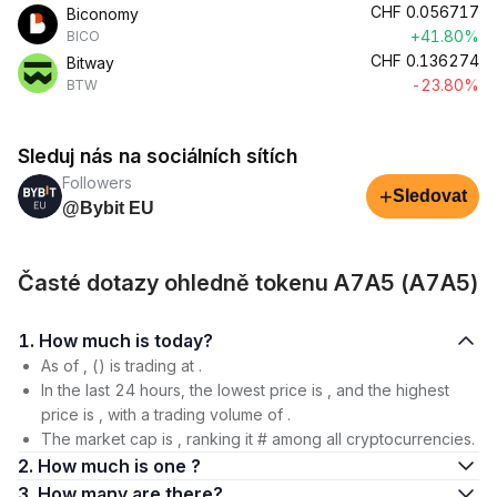
CHF
0.056717
Biconomy
+41.80%
BICO
CHF
0.136274
Bitway
-23.80%
BTW
Sleduj nás na sociálních sítích
Followers
+
Sledovat
@Bybit EU
Časté dotazy ohledně tokenu A7A5 (A7A5)
1. How much is today?
As of , () is trading at .
In the last 24 hours, the lowest price is , and the highest
price is , with a trading volume of .
The market cap is , ranking it # among all cryptocurrencies.
2. How much is one ?
3. How many are there?