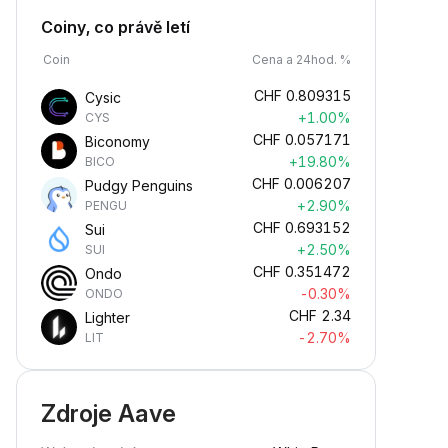
Coiny, co právě letí
Coin
Cena a 24hod. %
CHF
0.809315
Cysic
+1.00%
CYS
CHF
0.057171
Biconomy
+19.80%
BICO
CHF
0.006207
Pudgy Penguins
+2.90%
PENGU
CHF
0.693152
Sui
+2.50%
SUI
CHF
0.351472
Ondo
-0.30%
ONDO
CHF
2.34
Lighter
-2.70%
LIT
Zdroje Aave