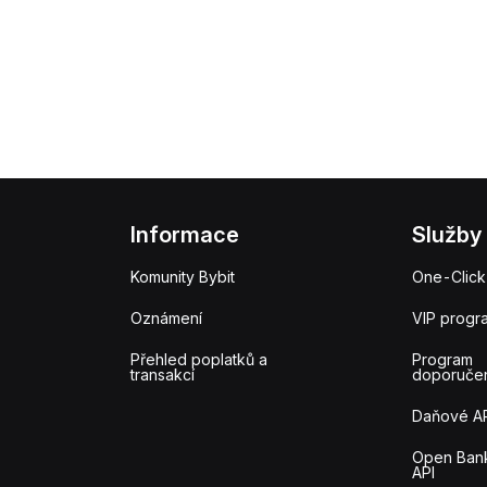
Informace
Služby
Komunity Bybit
One-Click
Oznámení
VIP progr
Přehled poplatků a
Program
transakcí
doporuče
Daňové A
Open Ban
API