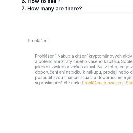
6. How to sell ?
7. How many are there?
Prohlášení
Prohlášení: Nákup a držení kryptoměnových aktiv n
a potenciální ztráty celého vašeho kapitálu. Spo
jakékoli výsledky vašich aktivit. Nic z toho, co j
doporučení ani nabídku k nákupu, prodeji nebo drže
posoudit svou finanční situaci a doporučujeme ji
si prosím přečtěte naše
Prohlášení o rizicích
a
Sml