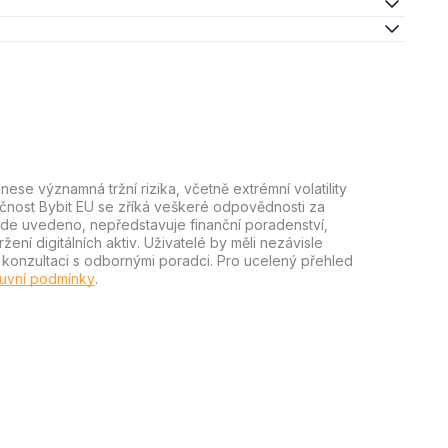
ese významná tržní rizika, včetně extrémní volatility
lečnost Bybit EU se zříká veškeré odpovědnosti za
e zde uvedeno, nepředstavuje finanční poradenství,
ní digitálních aktiv. Uživatelé by měli nezávisle
m konzultaci s odbornými poradci. Pro ucelený přehled
uvní podmínky
.