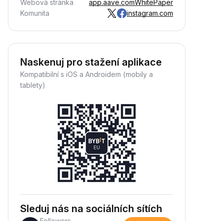
Webová stránka
app.aave.com
WhitePaper
Komunita
instagram.com
Naskenuj pro stažení aplikace
Kompatibilní s iOS a Androidem (mobily a
tablety)
Sleduj nás na sociálních sítích
Followers