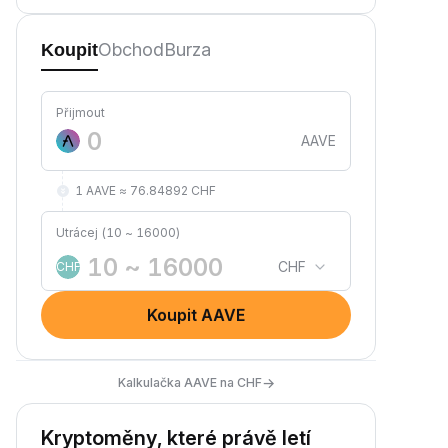
Obchod
Burza
Koupit
Přijmout
AAVE
1 AAVE ≈ 76.84892 CHF
Utrácej (10 ~ 16000)
CHF
CHF
Koupit AAVE
→
Kalkulačka AAVE na CHF
Kryptoměny, které právě letí