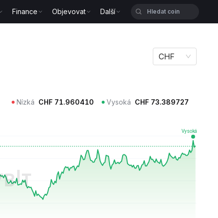
Finance
Objevovat
Další
CHF
Nízká
CHF
71.960410
Vysoká
CHF
73.389727