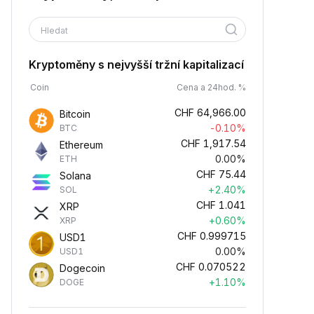
Hledat
Kryptoměny s nejvyšší tržní kapitalizací
Coin
Cena a 24hod. %
CHF
64,966.00
Bitcoin
-0.10%
BTC
CHF
1,917.54
Ethereum
0.00%
ETH
CHF
75.44
Solana
+2.40%
SOL
CHF
1.041
XRP
+0.60%
XRP
CHF
0.999715
USD1
0.00%
USD1
CHF
0.070522
Dogecoin
+1.10%
DOGE