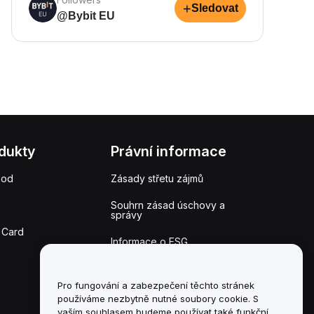
+
Sledovat
@Bybit EU
dukty
Právní informace
hod
Zásady střetu zájmů
Souhrn zásad úschovy a
správy
 Card
Informace o ESG
Crypto-Asset White
Papers
Pro fungování a zabezpečení těchto stránek
používáme nezbytně nutné soubory cookie. S
vaším souhlasem budeme používat také funkční,