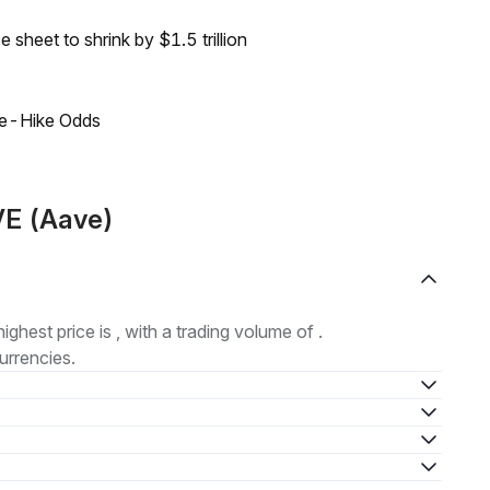
sheet to shrink by $1.5 trillion
ate-Hike Odds
VE (Aave)
highest price is , with a trading volume of .
urrencies.