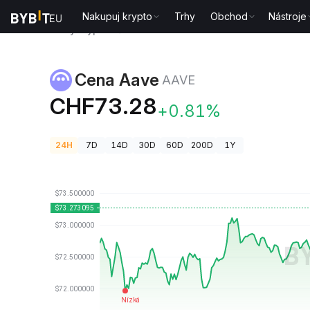
Nakupuj krypto
Trhy
Obchod
Nástroje
Ceny kryptoměn
Cena Aave AAVE
Cena Aave
AAVE
CHF73.28
+0.81%
24H
7D
14D
30D
60D
200D
1Y