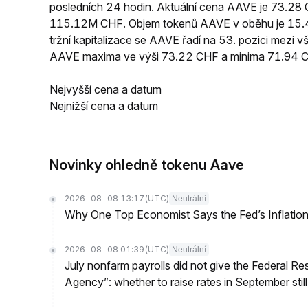
posledních 24 hodin. Aktuální cena AAVE je 73.28
115.12M CHF. Objem tokenů AAVE v oběhu je 15.4
tržní kapitalizace se AAVE řadí na 53. pozici mezi
AAVE maxima ve výši 73.22 CHF a minima 71.94 
Nejvyšší cena a datum
Nejnižší cena a datum
Novinky ohledně tokenu Aave
2026-08-08 13:17
(UTC)
Neutrální
Why One Top Economist Says the Fed’s Inflation
2026-08-08 01:39
(UTC)
Neutrální
July nonfarm payrolls did not give the Federal 
Agency”: whether to raise rates in September still