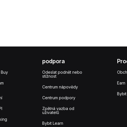
podpora
Pro
 Buy
Odeslat podnět nebo
Obc
stížnost
am
Earn
Centrum nápovědy
Bybit
ní
Centrum podpory
PI
Zpětná vazba od
uživatelů
king
Bybit Learn