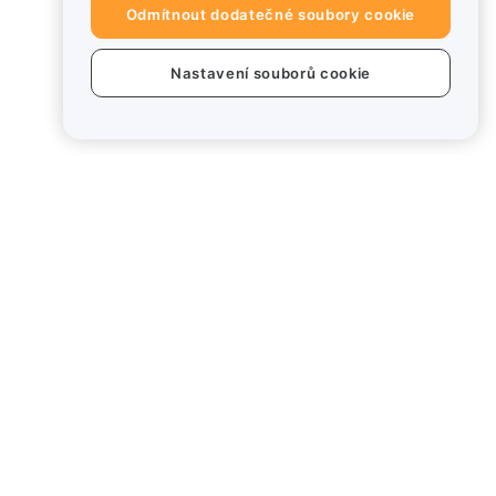
Odmítnout dodatečné soubory cookie
Nastavení souborů cookie
dukty
Právní informace
od
Zásady střetu zájmů
Souhrn zásad úschovy a
správy
 Card
Informace o ESG
Crypto-Asset White
Papers