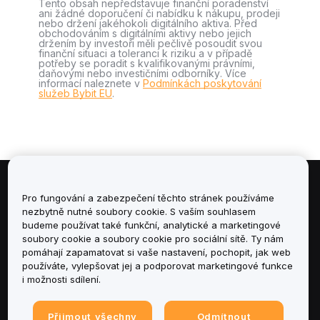
Tento obsah nepředstavuje finanční poradenství
ani žádné doporučení či nabídku k nákupu, prodeji
nebo držení jakéhokoli digitálního aktiva. Před
obchodováním s digitálními aktivy nebo jejich
držením by investoři měli pečlivě posoudit svou
finanční situaci a toleranci k riziku a v případě
potřeby se poradit s kvalifikovanými právními,
daňovými nebo investičními odborníky. Více
informací naleznete v
Podmínkách poskytování
služeb Bybit EU
.
Informace
Pro fungování a zabezpečení těchto stránek používáme
nezbytně nutné soubory cookie. S vaším souhlasem
budeme používat také funkční, analytické a marketingové
Služby
soubory cookie a soubory cookie pro sociální sítě. Ty nám
pomáhají zapamatovat si vaše nastavení, pochopit, jak web
podpora
používáte, vylepšovat jej a podporovat marketingové funkce
i možnosti sdílení.
Produkty
Přijmout všechny
Odmítnout