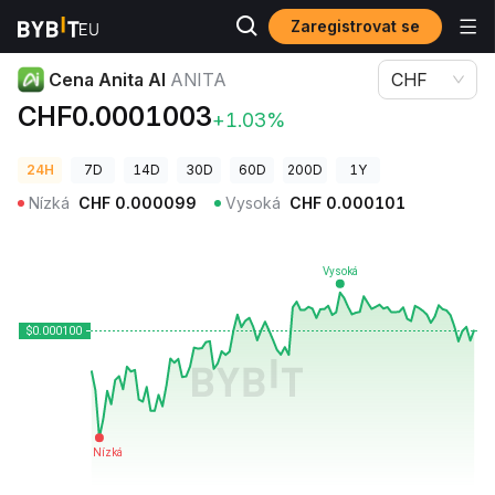
Zaregistrovat se
Ceny kryptoměn
Cena Anita AI ANITA
Cena Anita AI
ANITA
CHF
CHF0.0001003
+1.03%
24H
7D
14D
30D
60D
200D
1Y
Nízká
CHF
0.000099
Vysoká
CHF
0.000101