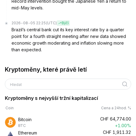
Record intervention bought the Japanese Yen a return to
mid-May levels.
2026-08-05 22:25
(UTC)
Býčí
Brazil’s central bank cut its key interest rate by a quarter
point for a fourth straight meeting after new data showed
economic growth moderating and inflation slowing more
than expected.
Kryptoměny, které právě letí
Hledat
Kryptoměny s nejvyšší tržní kapitalizací
Coin
Cena a 24hod. %
CHF
64,774.00
Bitcoin
+1.00%
BTC
CHF
1,911.32
Ethereum