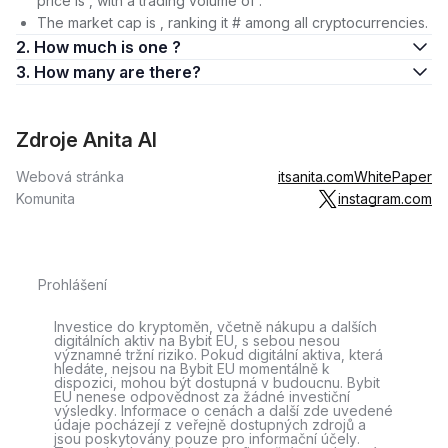
price is , with a trading volume of .
The market cap is , ranking it # among all cryptocurrencies.
2. How much is one ?
3. How many are there?
Zdroje Anita AI
Webová stránka
itsanita.com
WhitePaper
Komunita
instagram.com
Prohlášení
Investice do kryptoměn, včetně nákupu a dalších
digitálních aktiv na Bybit EU, s sebou nesou
významné tržní riziko. Pokud digitální aktiva, která
hledáte, nejsou na Bybit EU momentálně k
dispozici, mohou být dostupná v budoucnu. Bybit
EU nenese odpovědnost za žádné investiční
výsledky. Informace o cenách a další zde uvedené
údaje pocházejí z veřejně dostupných zdrojů a
jsou poskytovány pouze pro informační účely.