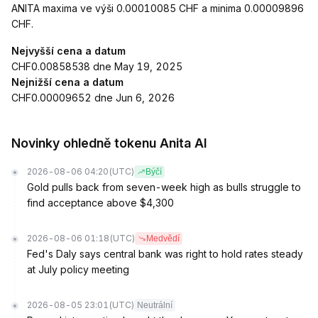
ANITA maxima ve výši 0.00010085 CHF a minima 0.00009896
CHF.
Nejvyšší cena a datum
CHF0.00858538 dne May 19, 2025
Nejnižší cena a datum
CHF0.00009652 dne Jun 6, 2026
Novinky ohledně tokenu Anita AI
2026-08-06 04:20
(UTC)
Býčí
Gold pulls back from seven-week high as bulls struggle to
find acceptance above $4,300
2026-08-06 01:18
(UTC)
Medvědí
Fed's Daly says central bank was right to hold rates steady
at July policy meeting
2026-08-05 23:01
(UTC)
Neutrální