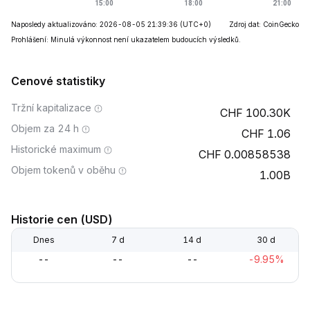
Naposledy aktualizováno: 2026-08-05 21:39:36
(UTC+0)
Zdroj dat: CoinGecko
Prohlášení: Minulá výkonnost není ukazatelem budoucích výsledků.
Cenové statistiky
Tržní kapitalizace
100.30K
Objem za 24 h
1.06
Historické maximum
0.00858538
Objem tokenů v oběhu
1.00B
Historie cen (USD)
Dnes
7 d
14 d
30 d
--
--
--
-9.95%