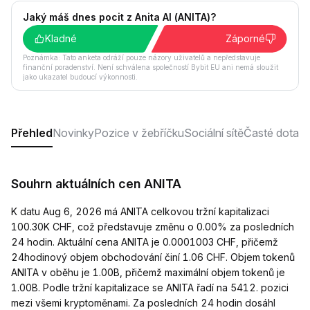
Jaký máš dnes pocit z Anita AI (ANITA)?
Kladné
Záporné
Poznámka: Tato anketa odráží pouze názory uživatelů a nepředstavuje
finanční poradenství. Není schválena společností Bybit EU ani nemá sloužit
jako ukazatel budoucí výkonnosti.
Přehled
Novinky
Pozice v žebříčku
Sociální sítě
Časté dotaz
Souhrn aktuálních cen ANITA
K datu Aug 6, 2026 má ANITA celkovou tržní kapitalizaci
100.30K CHF, což představuje změnu o 0.00% za posledních
24 hodin. Aktuální cena ANITA je 0.0001003 CHF, přičemž
24hodinový objem obchodování činí 1.06 CHF. Objem tokenů
ANITA v oběhu je 1.00B, přičemž maximální objem tokenů je
1.00B. Podle tržní kapitalizace se ANITA řadí na 5412. pozici
mezi všemi kryptoměnami. Za posledních 24 hodin dosáhl