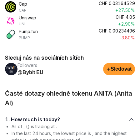
CHF
0.03164529
Cap
+27.50%
CAP
CHF
4.05
Uniswap
+2.90%
UNI
CHF
0.00234496
Pump.fun
-3.80%
PUMP
Sleduj nás na sociálních sítích
Followers
+
Sledovat
@Bybit EU
Časté dotazy ohledně tokenu ANITA (Anita
AI)
1. How much is today?
As of , () is trading at .
In the last 24 hours, the lowest price is , and the highest