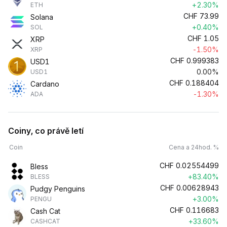
+2.30%
ETH
CHF
73.99
Solana
+0.40%
SOL
CHF
1.05
XRP
-1.50%
XRP
CHF
0.999383
USD1
0.00%
USD1
CHF
0.188404
Cardano
-1.30%
ADA
Coiny, co právě letí
Coin
Cena a 24hod. %
CHF
0.02554499
Bless
+83.40%
BLESS
CHF
0.00628943
Pudgy Penguins
+3.00%
PENGU
CHF
0.116683
Cash Cat
+33.60%
CASHCAT