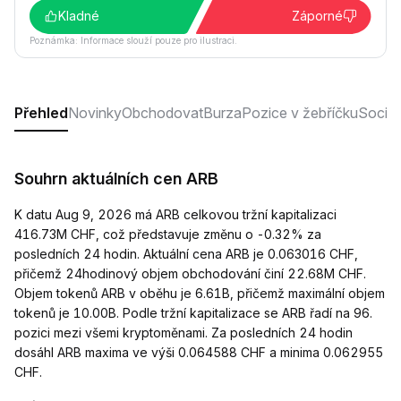
Kladné
Záporné
Poznámka: Informace slouží pouze pro ilustraci.
Přehled
Novinky
Obchodovat
Burza
Pozice v žebříčku
Sociáln
Souhrn aktuálních cen ARB
K datu Aug 9, 2026 má ARB celkovou tržní kapitalizaci
416.73M CHF, což představuje změnu o -0.32% za
posledních 24 hodin. Aktuální cena ARB je 0.063016 CHF,
přičemž 24hodinový objem obchodování činí 22.68M CHF.
Objem tokenů ARB v oběhu je 6.61B, přičemž maximální objem
tokenů je 10.00B. Podle tržní kapitalizace se ARB řadí na 96.
pozici mezi všemi kryptoměnami. Za posledních 24 hodin
dosáhl ARB maxima ve výši 0.064588 CHF a minima 0.062955
CHF.