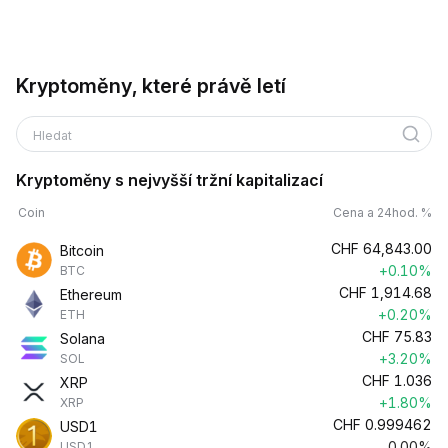
Kryptoměny, které právě letí
Hledat
Kryptoměny s nejvyšší tržní kapitalizací
Coin
Cena a 24hod. %
CHF
64,843.00
Bitcoin
+0.10%
BTC
CHF
1,914.68
Ethereum
+0.20%
ETH
CHF
75.83
Solana
+3.20%
SOL
CHF
1.036
XRP
+1.80%
XRP
CHF
0.999462
USD1
0.00%
USD1