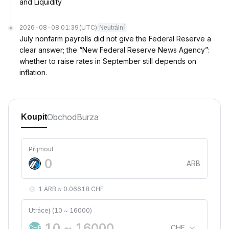
and Liquidity
2026-08-08 01:39
(UTC)
Neutrální
July nonfarm payrolls did not give the Federal Reserve a
clear answer; the “New Federal Reserve News Agency”:
whether to raise rates in September still depends on
inflation.
Obchod
Burza
Koupit
Přijmout
ARB
1 ARB ≈ 0.06618 CHF
Utrácej (10 ~ 16000)
CHF
CHF