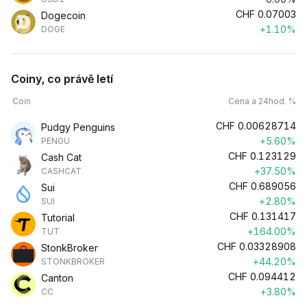
CHF
0.07003
Dogecoin
+1.10%
DOGE
Coiny, co právě letí
Coin
Cena a 24hod. %
CHF
0.00628714
Pudgy Penguins
+5.60%
PENGU
CHF
0.123129
Cash Cat
+37.50%
CASHCAT
CHF
0.689056
Sui
+2.80%
SUI
CHF
0.131417
Tutorial
+164.00%
TUT
CHF
0.03328908
StonkBroker
+44.20%
STONKBROKER
CHF
0.094412
Canton
+3.80%
CC