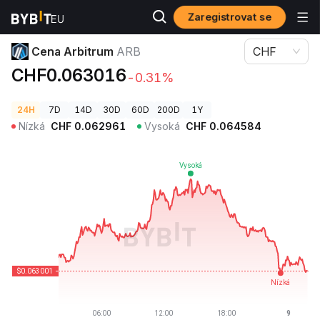
Zaregistrovat se
Ceny kryptoměn
Cena Arbitrum ARB
Cena Arbitrum
ARB
CHF
CHF0.063016
-0.31%
24H
7D
14D
30D
60D
200D
1Y
Nízká
CHF
0.062961
Vysoká
CHF
0.064584