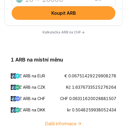
Koupit ARB
→
Kalkulačka ARB na CHF
1 ARB na místní měnu
Z ARB na EUR
€ 0.06751429229908278
Z ARB na CZK
Kč 1.6376733525276264
Z ARB na CHF
CHF 0.06311620028881507
Z ARB na DKK
kr 0.5048259938052434
Další informace