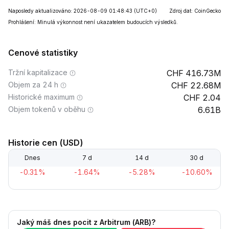
Naposledy aktualizováno: 2026-08-09 01:48:43
(UTC+0)
Zdroj dat: CoinGecko
Prohlášení: Minulá výkonnost není ukazatelem budoucích výsledků.
Cenové statistiky
Tržní kapitalizace
416.73M
Objem za 24 h
22.68M
Historické maximum
2.04
Objem tokenů v oběhu
6.61B
Historie cen (USD)
Dnes
7 d
14 d
30 d
-0.31%
-1.64%
-5.28%
-10.60%
Jaký máš dnes pocit z Arbitrum (ARB)?