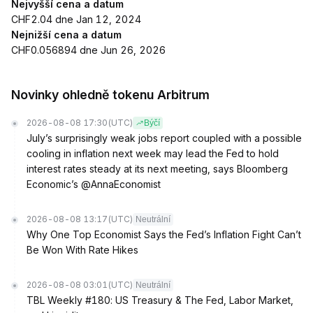
Nejvyšší cena a datum
CHF2.04 dne Jan 12, 2024
Nejnižší cena a datum
CHF0.056894 dne Jun 26, 2026
Novinky ohledně tokenu Arbitrum
2026-08-08 17:30
(UTC)
Býčí
July’s surprisingly weak jobs report coupled with a possible
cooling in inflation next week may lead the Fed to hold
interest rates steady at its next meeting, says Bloomberg
Economic’s @AnnaEconomist
2026-08-08 13:17
(UTC)
Neutrální
Why One Top Economist Says the Fed’s Inflation Fight Can’t
Be Won With Rate Hikes
2026-08-08 03:01
(UTC)
Neutrální
TBL Weekly #180: US Treasury & The Fed, Labor Market,