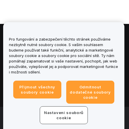
Informace
Pro fungování a zabezpečení těchto stránek používáme
nezbytně nutné soubory cookie. S vaším souhlasem
budeme používat také funkční, analytické a marketingové
Služby
soubory cookie a soubory cookie pro sociální sítě. Ty nám
pomáhají zapamatovat si vaše nastavení, pochopit, jak web
podpora
používáte, vylepšovat jej a podporovat marketingové funkce
i možnosti sdílení.
Produkty
Přijmout všechny
Odmítnout
Právní informace
soubory cookie
dodatečné soubory
cookie
Nastavení souborů
© 2025-2026 Bybit.eu. Všechna práva vyhrazena.
cookie
Podmínky poskytování služeb
|
Podmínky ochrany
osobních údajů
|
Tiráž
|
Centrum předvoleb souborů