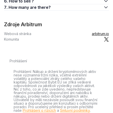
6. How to sell ?
7. How many are there?
Zdroje Arbitrum
Webová stránka
arbitrum.io
Komunita
Prohlášení
Prohlášení: Nákup a držení kryptoměnových aktiv
nese významná tržní rizika, včetně extrémní
volatility a potenciální ztráty celého vašeho
kapitálu. Společnost Bybit EU se zříká veškeré
odpovědnosti za jakékoli výsledky vašich aktivit.
Nic z toho, co je zde uvedeno, nepředstavuje
finanční poradenství, doporučení ani nabídku k
nákupu, prodeji nebo držení digitálních aktiv.
Uživatelé by měli nezávisle posoudit svou finanční
situaci a doporučujeme jim konzultaci s odbornými
poradci. Pro ucelený přehled si prosím přečtěte
naše
Prohlášení o rizicích
a
Smluvní podmínky
.