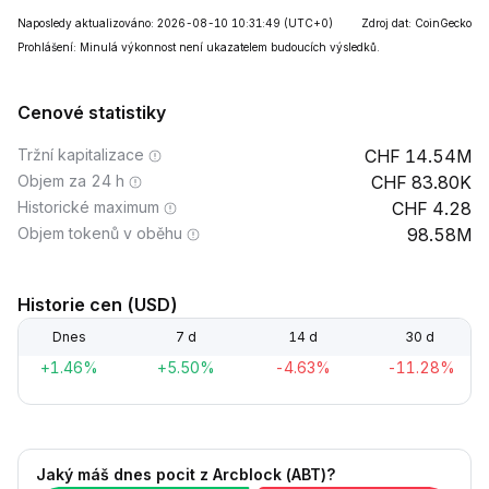
Naposledy aktualizováno: 2026-08-10 10:31:49
(UTC+0)
Zdroj dat: CoinGecko
Prohlášení: Minulá výkonnost není ukazatelem budoucích výsledků.
Cenové statistiky
Tržní kapitalizace
14.54M
Objem za 24 h
83.80K
Historické maximum
4.28
Objem tokenů v oběhu
98.58M
Historie cen (USD)
Dnes
7 d
14 d
30 d
+1.46%
+5.50%
-4.63%
-11.28%
Jaký máš dnes pocit z Arcblock (ABT)?