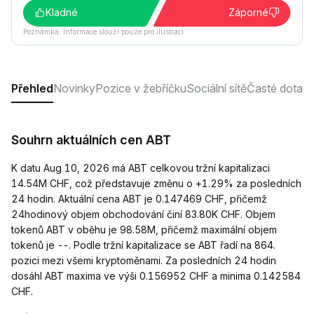
Kladné
Záporné
Poznámka: Informace slouží pouze pro ilustraci.
Přehled
Novinky
Pozice v žebříčku
Sociální sítě
Časté dotaz
Souhrn aktuálních cen ABT
K datu Aug 10, 2026 má ABT celkovou tržní kapitalizaci
14.54M CHF, což představuje změnu o +1.29% za posledních
24 hodin. Aktuální cena ABT je 0.147469 CHF, přičemž
24hodinový objem obchodování činí 83.80K CHF. Objem
tokenů ABT v oběhu je 98.58M, přičemž maximální objem
tokenů je --. Podle tržní kapitalizace se ABT řadí na 864.
pozici mezi všemi kryptoměnami. Za posledních 24 hodin
dosáhl ABT maxima ve výši 0.156952 CHF a minima 0.142584
CHF.