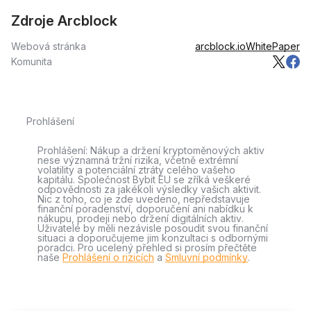
Zdroje Arcblock
Webová stránka
arcblock.io
WhitePaper
Komunita
Prohlášení
Prohlášení: Nákup a držení kryptoměnových aktiv
nese významná tržní rizika, včetně extrémní
volatility a potenciální ztráty celého vašeho
kapitálu. Společnost Bybit EU se zříká veškeré
odpovědnosti za jakékoli výsledky vašich aktivit.
Nic z toho, co je zde uvedeno, nepředstavuje
finanční poradenství, doporučení ani nabídku k
nákupu, prodeji nebo držení digitálních aktiv.
Uživatelé by měli nezávisle posoudit svou finanční
situaci a doporučujeme jim konzultaci s odbornými
poradci. Pro ucelený přehled si prosím přečtěte
naše
Prohlášení o rizicích
a
Smluvní podmínky
.