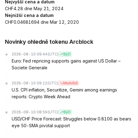
Nejvyšší cena a datum
CHF4.28 dne May 21, 2024
Nejnižší cena a datum
CHF0.04681694 dne Mar 12, 2020
Novinky ohledně tokenu Arcblock
2026-08-10 09:44
(UTC)
Býčí
Euro: Fed repricing supports gains against US Dollar –
Societe Generale
2026-08-10 09:12
(UTC)
Medvědí
U.S. CPI inflation, Securitize, Gemini among earnings
reports: Crypto Week Ahead
2026-08-10 08:59
(UTC)
Býčí
USD/CHF Price Forecast: Struggles below 0.8100 as bears
eye 50-SMA pivotal support