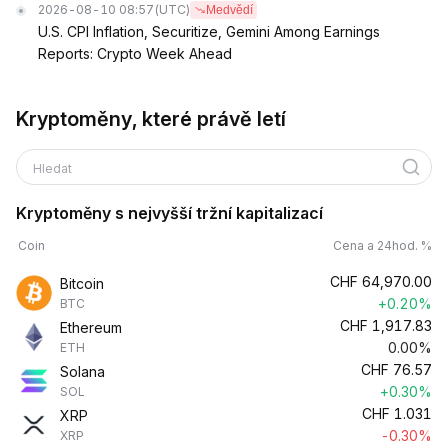
2026-08-10 08:57
(UTC)
Medvědí
U.S. CPI Inflation, Securitize, Gemini Among Earnings
Reports: Crypto Week Ahead
Kryptoměny, které právě letí
Hledat
Kryptoměny s nejvyšší tržní kapitalizací
Coin
Cena a 24hod. %
CHF
64,970.00
Bitcoin
+0.20%
BTC
CHF
1,917.83
Ethereum
0.00%
ETH
CHF
76.57
Solana
+0.30%
SOL
CHF
1.031
XRP
-0.30%
XRP