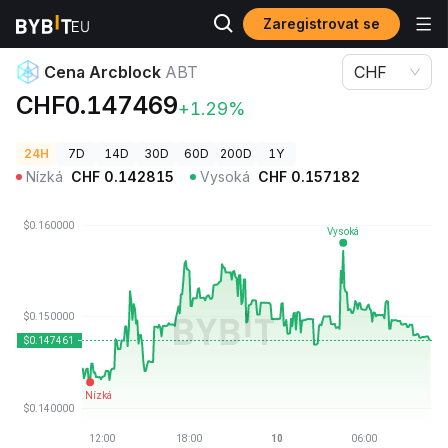
Zaregistrovat se
Ceny kryptoměn
Cena Arcblock ABT
Cena Arcblock
ABT
CHF
CHF0.147469
+1.29%
24H
7D
14D
30D
60D
200D
1Y
Nízká
CHF
0.142815
Vysoká
CHF
0.157182