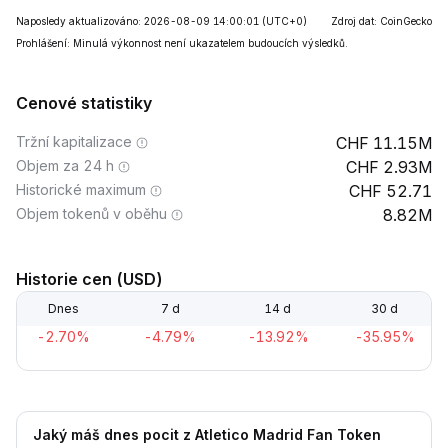
Naposledy aktualizováno: 2026-08-09 14:00:01
(UTC+0)
Zdroj dat: CoinGecko
Prohlášení: Minulá výkonnost není ukazatelem budoucích výsledků.
Cenové statistiky
Tržní kapitalizace
11.15M
Objem za 24 h
2.93M
Historické maximum
52.71
Objem tokenů v oběhu
8.82M
Historie cen (USD)
Dnes
7 d
14 d
30 d
-2.70%
-4.79%
-13.92%
-35.95%
Jaký máš dnes pocit z Atletico Madrid Fan Token