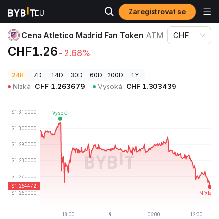
Zaregistrovat se
Ceny kryptoměn
Cena Atletico Madrid Fan Token ATM
Cena Atletico Madrid Fan Token
ATM
CHF
CHF1.26
-2.68%
24H
7D
14D
30D
60D
200D
1Y
Nízká
CHF
1.263679
Vysoká
CHF
1.303439