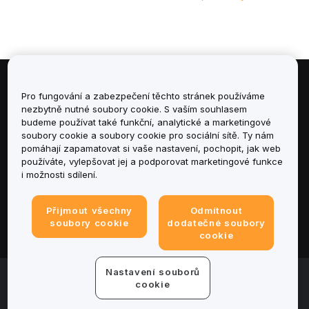
Informace
Pro fungování a zabezpečení těchto stránek používáme
nezbytně nutné soubory cookie. S vaším souhlasem
budeme používat také funkční, analytické a marketingové
Služby
soubory cookie a soubory cookie pro sociální sítě. Ty nám
pomáhají zapamatovat si vaše nastavení, pochopit, jak web
podpora
používáte, vylepšovat jej a podporovat marketingové funkce
i možnosti sdílení.
Produkty
Přijmout všechny
Odmítnout
Právní informace
soubory cookie
dodatečné soubory
cookie
Nastavení souborů
© 2025-2026 Bybit.eu. All rights reserved.
cookie
Podmínky poskytování služeb
|
Podmínky ochrany
osobních údajů
|
Tiráž
|
Centrum předvoleb souborů