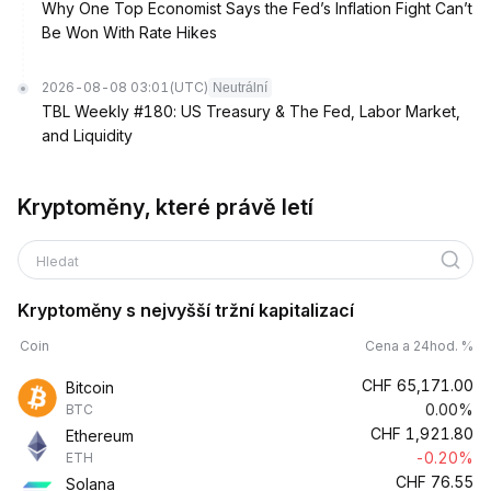
Why One Top Economist Says the Fed’s Inflation Fight Can’t
Be Won With Rate Hikes
2026-08-08 03:01
(UTC)
Neutrální
TBL Weekly #180: US Treasury & The Fed, Labor Market,
and Liquidity
Kryptoměny, které právě letí
Hledat
Kryptoměny s nejvyšší tržní kapitalizací
Coin
Cena a 24hod. %
CHF
65,171.00
Bitcoin
0.00%
BTC
CHF
1,921.80
Ethereum
-0.20%
ETH
CHF
76.55
Solana