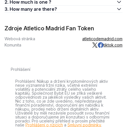
2. How much is one ?
3. How many are there?
Zdroje Atletico Madrid Fan Token
Webová stránka
atleticodemadrid.com
Komunita
tiktok.com
Prohlášení
Prohlášení: Nákup a držení kryptoměnových aktiv
nese významná tržní rizika, včetně extrémní
volatility a potenciální ztráty celého vašeho
kapitálu. Společnost Bybit EU se zříká veškeré
odpovědnosti za jakékoli výsledky vašich aktivit.
Nic z toho, co je zde uvedeno, nepředstavuje
finanční poradenství, doporučení ani nabídku k
nákupu, prodeji nebo držení digitálních aktiv.
Uživatelé by měli nezávisle posoudit svou finanční
situaci a doporučujeme jim konzultaci s odbornými
poradci. Pro ucelený přehled si prosím přečtěte
naše
Prohlášení o rizicích
a
Smluvní podmínky
.