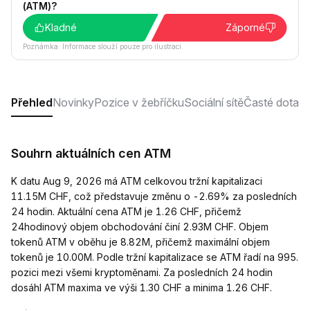
(ATM)?
Kladné
Záporné
Poznámka: Informace slouží pouze pro ilustraci.
Přehled
Novinky
Pozice v žebříčku
Sociální sítě
Časté dotaz
Souhrn aktuálních cen ATM
K datu Aug 9, 2026 má ATM celkovou tržní kapitalizaci
11.15M CHF, což představuje změnu o -2.69% za posledních
24 hodin. Aktuální cena ATM je 1.26 CHF, přičemž
24hodinový objem obchodování činí 2.93M CHF. Objem
tokenů ATM v oběhu je 8.82M, přičemž maximální objem
tokenů je 10.00M. Podle tržní kapitalizace se ATM řadí na 995.
pozici mezi všemi kryptoměnami. Za posledních 24 hodin
dosáhl ATM maxima ve výši 1.30 CHF a minima 1.26 CHF.