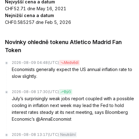
Nejvyšší cena a datum
CHF52.71 dne May 16, 2021
Nejnižší cena a datum
CHF0.585257 dne Feb 5, 2026
Novinky ohledně tokenu Atletico Madrid Fan
Token
2026-08-09 04:48
(UTC)
Medvědí
Economists generally expect the US annual inflation rate to
slow slightly.
2026-08-08 17:30
(UTC)
Býčí
July’s surprisingly weak jobs report coupled with a possible
cooling in inflation next week may lead the Fed to hold
interest rates steady at its next meeting, says Bloomberg
Economic’s @AnnaEconomist
2026-08-08 13:17
(UTC)
Neutrální