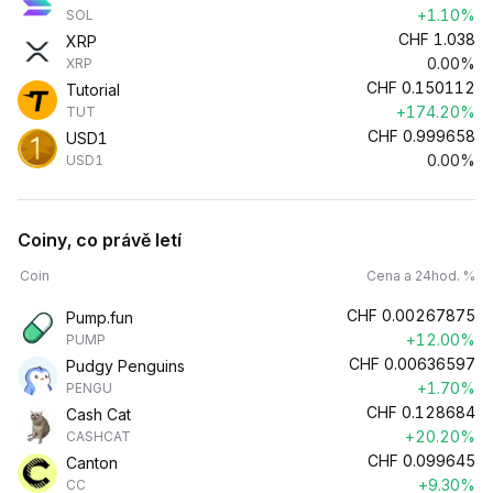
+1.10%
SOL
CHF
1.038
XRP
0.00%
XRP
CHF
0.150112
Tutorial
+174.20%
TUT
CHF
0.999658
USD1
0.00%
USD1
Coiny, co právě letí
Coin
Cena a 24hod. %
CHF
0.00267875
Pump.fun
+12.00%
PUMP
CHF
0.00636597
Pudgy Penguins
+1.70%
PENGU
CHF
0.128684
Cash Cat
+20.20%
CASHCAT
CHF
0.099645
Canton
+9.30%
CC