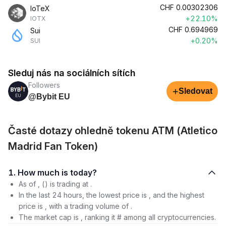
CHF
0.00302306
IoTeX
+22.10%
IOTX
CHF
0.694969
Sui
+0.20%
SUI
Sleduj nás na sociálních sítích
Followers
+
Sledovat
@Bybit EU
Časté dotazy ohledně tokenu ATM (Atletico
Madrid Fan Token)
1. How much is today?
As of , () is trading at .
In the last 24 hours, the lowest price is , and the highest
price is , with a trading volume of .
The market cap is , ranking it # among all cryptocurrencies.