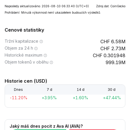
Naposledy aktualizováno: 2026-08-10 06:33:40
(UTC+0)
Zdroj dat: CoinGecko
Prohlášení: Minulá výkonnost není ukazatelem budoucích výsledků.
Cenové statistiky
Tržní kapitalizace
6.58M
Objem za 24 h
2.73M
Historické maximum
0.301948
Objem tokenů v oběhu
999.19M
Historie cen (USD)
Dnes
7 d
14 d
30 d
-11.20%
+3.95%
+1.60%
+47.44%
Jaký máš dnes pocit z Ava AI (AVA)?