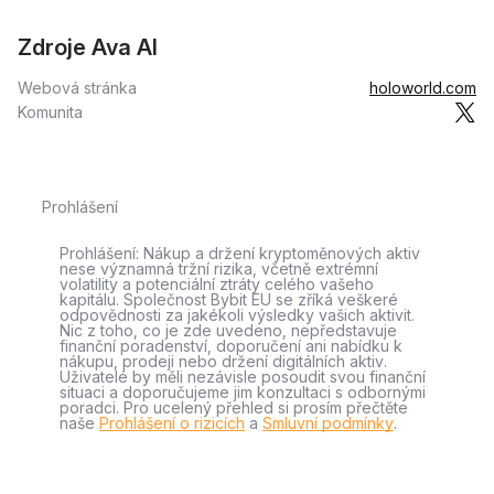
Zdroje Ava AI
Webová stránka
holoworld.com
Komunita
Prohlášení
Prohlášení: Nákup a držení kryptoměnových aktiv
nese významná tržní rizika, včetně extrémní
volatility a potenciální ztráty celého vašeho
kapitálu. Společnost Bybit EU se zříká veškeré
odpovědnosti za jakékoli výsledky vašich aktivit.
Nic z toho, co je zde uvedeno, nepředstavuje
finanční poradenství, doporučení ani nabídku k
nákupu, prodeji nebo držení digitálních aktiv.
Uživatelé by měli nezávisle posoudit svou finanční
situaci a doporučujeme jim konzultaci s odbornými
poradci. Pro ucelený přehled si prosím přečtěte
naše
Prohlášení o rizicích
a
Smluvní podmínky
.