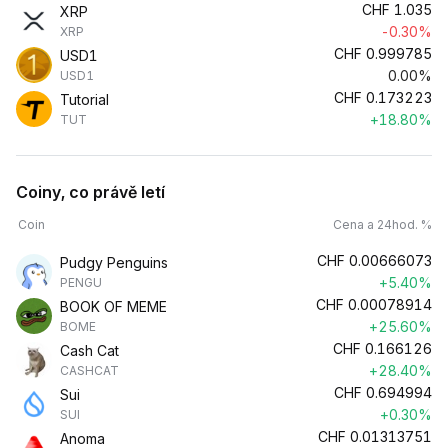
CHF
1.035
XRP
-0.30%
XRP
CHF
0.999785
USD1
0.00%
USD1
CHF
0.173223
Tutorial
+18.80%
TUT
Coiny, co právě letí
Coin
Cena a 24hod. %
CHF
0.00666073
Pudgy Penguins
+5.40%
PENGU
CHF
0.00078914
BOOK OF MEME
+25.60%
BOME
CHF
0.166126
Cash Cat
+28.40%
CASHCAT
CHF
0.694994
Sui
+0.30%
SUI
CHF
0.01313751
Anoma