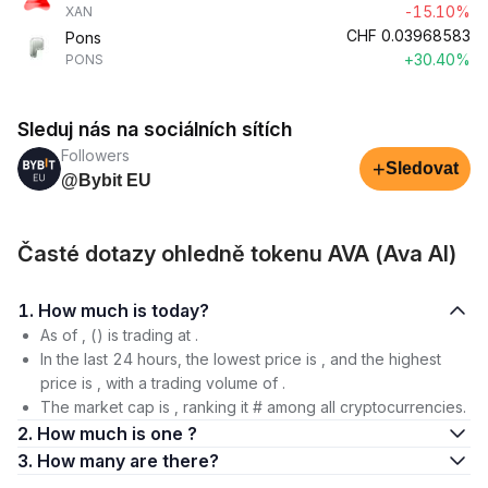
-15.10%
XAN
CHF
0.03968583
Pons
+30.40%
PONS
Sleduj nás na sociálních sítích
Followers
+
Sledovat
@Bybit EU
Časté dotazy ohledně tokenu AVA (Ava AI)
1. How much is today?
As of , () is trading at .
In the last 24 hours, the lowest price is , and the highest
price is , with a trading volume of .
The market cap is , ranking it # among all cryptocurrencies.
2. How much is one ?
3. How many are there?