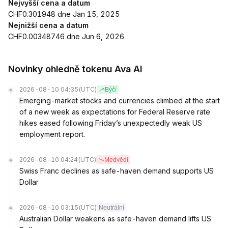
Nejvyšší cena a datum
CHF0.301948 dne Jan 15, 2025
Nejnižší cena a datum
CHF0.00348746 dne Jun 6, 2026
Novinky ohledně tokenu Ava AI
2026-08-10 04:35
(UTC)
Býčí
Emerging-market stocks and currencies climbed at the start
of a new week as expectations for Federal Reserve rate
hikes eased following Friday’s unexpectedly weak US
employment report.
2026-08-10 04:24
(UTC)
Medvědí
Swiss Franc declines as safe-haven demand supports US
Dollar
2026-08-10 03:15
(UTC)
Neutrální
Australian Dollar weakens as safe-haven demand lifts US