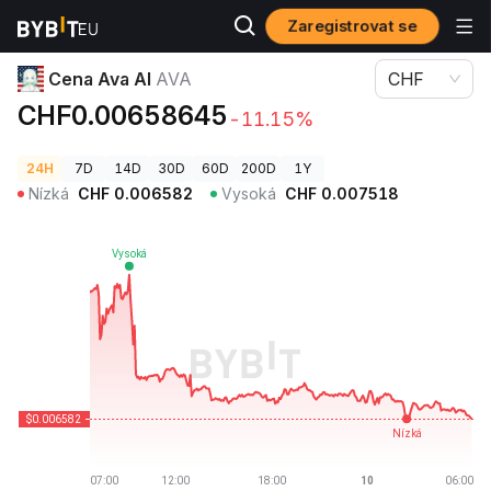
Zaregistrovat se
Ceny kryptoměn
Cena Ava AI AVA
Cena Ava AI
AVA
CHF
CHF0.00658645
-11.15%
24H
7D
14D
30D
60D
200D
1Y
Nízká
CHF
0.006582
Vysoká
CHF
0.007518