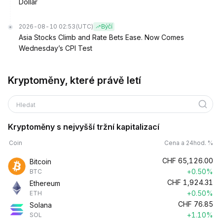
Dollar
2026-08-10 02:53
(UTC)
Býčí
Asia Stocks Climb and Rate Bets Ease. Now Comes
Wednesday’s CPI Test
Kryptoměny, které právě letí
Hledat
Kryptoměny s nejvyšší tržní kapitalizací
Coin
Cena a 24hod. %
CHF
65,126.00
Bitcoin
+0.50%
BTC
CHF
1,924.31
Ethereum
+0.50%
ETH
CHF
76.85
Solana
+1.10%
SOL