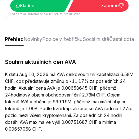
Kladné
Záporné
Poznámka: Informace slouží pouze pro ilustraci.
Přehled
Novinky
Pozice v žebříčku
Sociální sítě
Časté dotaz
Souhrn aktuálních cen AVA
K datu Aug 10, 2026 má AVA celkovou tržní kapitalizaci 6.58M
CHF, což představuje změnu o -11.17% za posledních 24
hodin. Aktuální cena AVA je 0.00658645 CHF, přičemž
24hodinový objem obchodování činí 2.73M CHF. Objem
tokenů AVA v oběhu je 999.19M, přičemž maximální objem
tokenů je 1.00B. Podle tržní kapitalizace se AVA řadí na 1275.
pozici mezi všemi kryptoměnami. Za posledních 24 hodin
dosáhl AVA maxima ve výši 0.00751687 CHF a minima
0.00657058 CHF.