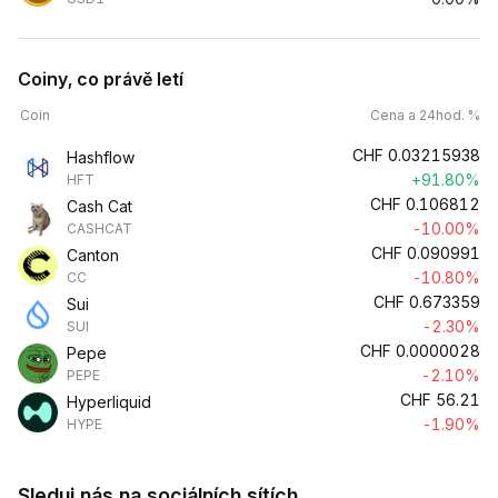
Coiny, co právě letí
Coin
Cena a 24hod. %
CHF
0.03215938
Hashflow
+91.80%
HFT
CHF
0.106812
Cash Cat
-10.00%
CASHCAT
CHF
0.090991
Canton
-10.80%
CC
CHF
0.673359
Sui
-2.30%
SUI
CHF
0.0000028
Pepe
-2.10%
PEPE
CHF
56.21
Hyperliquid
-1.90%
HYPE
Sleduj nás na sociálních sítích