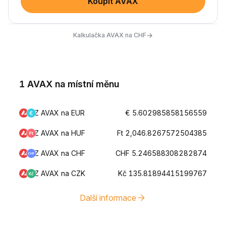
Koupit AVAX
→
Kalkulačka AVAX na CHF
1 AVAX na místní měnu
Z AVAX na EUR
€ 5.602985858156559
Z AVAX na HUF
Ft 2,046.8267572504385
Z AVAX na CHF
CHF 5.246588308282874
Z AVAX na CZK
Kč 135.81894415199767
Další informace