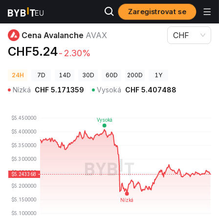
Zaregistrovat se
Ceny kryptoměn
Cena Avalanche AVAX
Cena Avalanche
AVAX
CHF
CHF5.24
-2.30%
24H
7D
14D
30D
60D
200D
1Y
Nízká
CHF
5.171359
Vysoká
CHF
5.407488