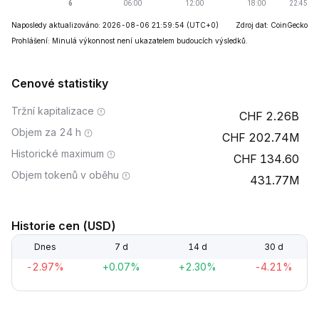
Naposledy aktualizováno: 2026-08-06 21:59:54
(UTC+0)
Zdroj dat: CoinGecko
Prohlášení: Minulá výkonnost není ukazatelem budoucích výsledků.
Cenové statistiky
Tržní kapitalizace
2.26B
Objem za 24 h
202.74M
Historické maximum
134.60
Objem tokenů v oběhu
431.77M
Historie cen (USD)
Dnes
7 d
14 d
30 d
-2.97%
+0.07%
+2.30%
-4.21%