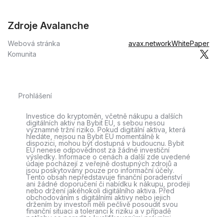
Zdroje Avalanche
Webová stránka
avax.network
WhitePaper
Komunita
Prohlášení
Investice do kryptoměn, včetně nákupu a dalších
digitálních aktiv na Bybit EU, s sebou nesou
významné tržní riziko. Pokud digitální aktiva, která
hledáte, nejsou na Bybit EU momentálně k
dispozici, mohou být dostupná v budoucnu. Bybit
EU nenese odpovědnost za žádné investiční
výsledky. Informace o cenách a další zde uvedené
údaje pocházejí z veřejně dostupných zdrojů a
jsou poskytovány pouze pro informační účely.
Tento obsah nepředstavuje finanční poradenství
ani žádné doporučení či nabídku k nákupu, prodeji
nebo držení jakéhokoli digitálního aktiva. Před
obchodováním s digitálními aktivy nebo jejich
držením by investoři měli pečlivě posoudit svou
finanční situaci a toleranci k riziku a v případě