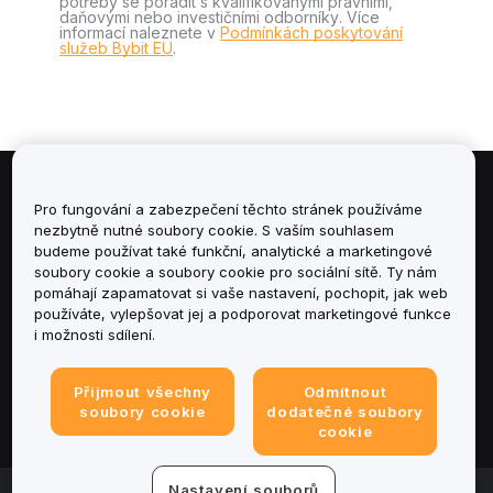
potřeby se poradit s kvalifikovanými právními,
daňovými nebo investičními odborníky. Více
informací naleznete v
Podmínkách poskytování
služeb Bybit EU
.
Informace
Pro fungování a zabezpečení těchto stránek používáme
nezbytně nutné soubory cookie. S vaším souhlasem
budeme používat také funkční, analytické a marketingové
Služby
soubory cookie a soubory cookie pro sociální sítě. Ty nám
pomáhají zapamatovat si vaše nastavení, pochopit, jak web
podpora
používáte, vylepšovat jej a podporovat marketingové funkce
i možnosti sdílení.
Produkty
Přijmout všechny
Odmítnout
Právní informace
soubory cookie
dodatečné soubory
cookie
Nastavení souborů
© 2025-2026 Bybit.eu. All rights reserved.