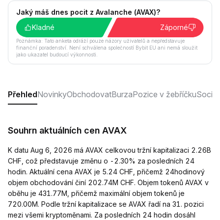
Jaký máš dnes pocit z Avalanche (AVAX)?
Kladné
Záporné
Poznámka: Tato anketa odráží pouze názory uživatelů a nepředstavuje
finanční poradenství. Není schválena společností Bybit EU ani nemá sloužit
jako ukazatel budoucí výkonnosti.
Přehled
Novinky
Obchodovat
Burza
Pozice v žebříčku
Sociáln
Souhrn aktuálních cen AVAX
K datu Aug 6, 2026 má AVAX celkovou tržní kapitalizaci 2.26B
CHF, což představuje změnu o -2.30% za posledních 24
hodin. Aktuální cena AVAX je 5.24 CHF, přičemž 24hodinový
objem obchodování činí 202.74M CHF. Objem tokenů AVAX v
oběhu je 431.77M, přičemž maximální objem tokenů je
720.00M. Podle tržní kapitalizace se AVAX řadí na 31. pozici
mezi všemi kryptoměnami. Za posledních 24 hodin dosáhl