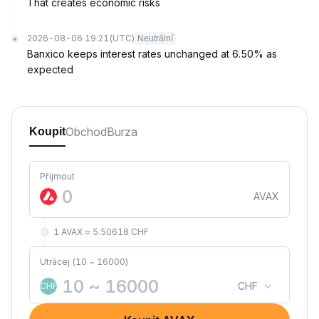
That creates economic risks
2026-08-06 19:21
(UTC)
Neutrální
Banxico keeps interest rates unchanged at 6.50% as
expected
Obchod
Burza
Koupit
Přijmout
AVAX
1 AVAX ≈ 5.50618 CHF
Utrácej (10 ~ 16000)
CHF
CHF