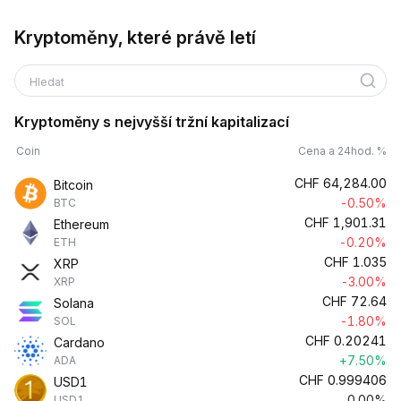
Kryptoměny, které právě letí
Hledat
Kryptoměny s nejvyšší tržní kapitalizací
Coin
Cena a 24hod. %
CHF
64,284.00
Bitcoin
-0.50%
BTC
CHF
1,901.31
Ethereum
-0.20%
ETH
CHF
1.035
XRP
-3.00%
XRP
CHF
72.64
Solana
-1.80%
SOL
CHF
0.20241
Cardano
+7.50%
ADA
CHF
0.999406
USD1
0.00%
USD1