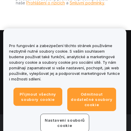
naše
Prohlášení o rizicích
a
Smluvní podmínky
.
Informace
Pro fungování a zabezpečení těchto stránek používáme
nezbytně nutné soubory cookie. S vaším souhlasem
budeme používat také funkční, analytické a marketingové
Služby
soubory cookie a soubory cookie pro sociální sítě. Ty nám
pomáhají zapamatovat si vaše nastavení, pochopit, jak web
podpora
používáte, vylepšovat jej a podporovat marketingové funkce
i možnosti sdílení.
Produkty
Přijmout všechny
Odmítnout
Právní informace
soubory cookie
dodatečné soubory
cookie
Nastavení souborů
© 2025-2026 Bybit.eu. All rights reserved.
cookie
Podmínky poskytování služeb
|
Podmínky ochrany