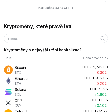
→
Kalkulačka B3 na CHF
Kryptoměny, které právě letí
Hledat
Kryptoměny s nejvyšší tržní kapitalizací
Coin
Cena a 24hod. %
CHF
64,749.00
Bitcoin
-0.30%
BTC
CHF
1,912.86
Ethereum
-0.20%
ETH
CHF
75.95
Solana
+1.90%
SOL
CHF
1.035
XRP
+0.10%
XRP
CHF
0.176977
Tutorial