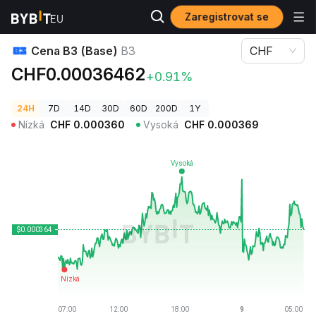
Zaregistrovat se
Ceny kryptoměn
Cena B3 (Base) B3
Cena B3 (Base)
B3
CHF
CHF0.00036462
+0.91%
24H
7D
14D
30D
60D
200D
1Y
Nízká
CHF
0.000360
Vysoká
CHF
0.000369