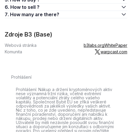
6. How to sell ?
7. How many are there?
Zdroje B3 (Base)
Webová stránka
b3labs.org
WhitePaper
Komunita
warpcast.com
Prohlášení
Prohlášení: Nákup a držení kryptoměnových aktiv
nese významná tržní rizika, včetně extrémní
volatility a potenciální ztráty celého vašeho
kapitálu. Společnost Bybit EU se zříká veškeré
odpovědnosti za jakékoli výsledky vašich aktivit.
Nic z toho, co je zde uvedeno, nepředstavuje
finanční poradenství, doporučení ani nabídku k
nákupu, prodeji nebo držení digitálních aktiv.
Uživatelé by měli nezávisle posoudit svou finanční
situaci a doporučujeme jim konzultaci s odbornými
poradci. Pro ucelený přehled si prosím přečtěte