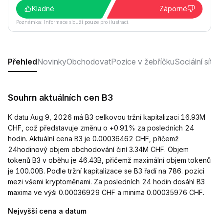
Kladné
Záporné
Poznámka: Informace slouží pouze pro ilustraci.
Přehled
Novinky
Obchodovat
Pozice v žebříčku
Sociální sítě
Souhrn aktuálních cen B3
K datu Aug 9, 2026 má B3 celkovou tržní kapitalizaci 16.93M
CHF, což představuje změnu o +0.91% za posledních 24
hodin. Aktuální cena B3 je 0.00036462 CHF, přičemž
24hodinový objem obchodování činí 3.34M CHF. Objem
tokenů B3 v oběhu je 46.43B, přičemž maximální objem tokenů
je 100.00B. Podle tržní kapitalizace se B3 řadí na 786. pozici
mezi všemi kryptoměnami. Za posledních 24 hodin dosáhl B3
maxima ve výši 0.00036929 CHF a minima 0.00035976 CHF.
Nejvyšší cena a datum