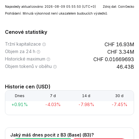
Naposledy aktualizováno: 2026-08-09 05:55:50
(UTC+0)
Zdroj dat: CoinGecko
Prohlášení: Minulá výkonnost není ukazatelem budoucích výsledků.
Cenové statistiky
Tržní kapitalizace
16.93M
Objem za 24 h
3.34M
Historické maximum
0.01669693
Objem tokenů v oběhu
46.43B
Historie cen (USD)
Dnes
7 d
14 d
30 d
+0.91%
-4.03%
-7.98%
-7.45%
Jaký máš dnes pocit z B3 (Base) (B3)?