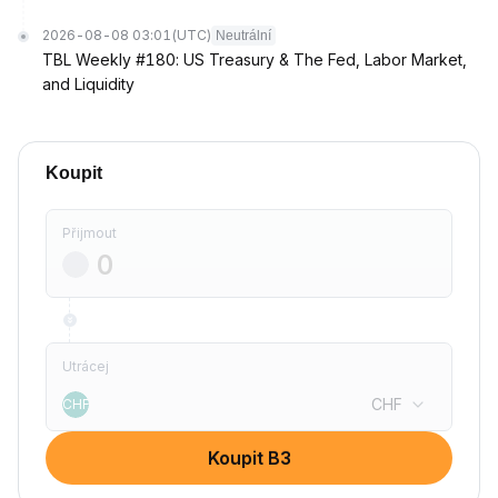
2026-08-08 03:01
(UTC)
Neutrální
TBL Weekly #180: US Treasury & The Fed, Labor Market,
and Liquidity
Koupit
Přijmout
Utrácej
CHF
CHF
Koupit B3