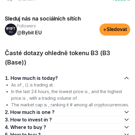
Sleduj nás na sociálních sítích
Followers
+
Sledovat
@Bybit EU
Časté dotazy ohledně tokenu B3 (B3
(Base))
1. How much is today?
As of , () is trading at .
In the last 24 hours, the lowest price is , and the highest
price is , with a trading volume of .
The market cap is , ranking it # among all cryptocurrencies.
2. How much is one ?
3. How to invest in ?
4. Where to buy ?
5. How to buy ?