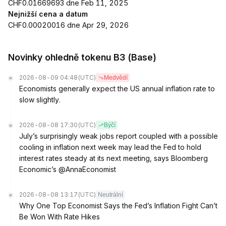
CHF0.01669693 dne Feb 11, 2025
Nejnižší cena a datum
CHF0.00020016 dne Apr 29, 2026
Novinky ohledně tokenu B3 (Base)
2026-08-09 04:48
(UTC)
Medvědí
Economists generally expect the US annual inflation rate to
slow slightly.
2026-08-08 17:30
(UTC)
Býčí
July’s surprisingly weak jobs report coupled with a possible
cooling in inflation next week may lead the Fed to hold
interest rates steady at its next meeting, says Bloomberg
Economic’s @AnnaEconomist
2026-08-08 13:17
(UTC)
Neutrální
Why One Top Economist Says the Fed’s Inflation Fight Can’t
Be Won With Rate Hikes