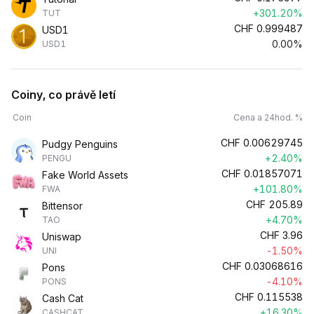
+301.20%
TUT
CHF
0.999487
USD1
0.00%
USD1
Coiny, co právě letí
Coin
Cena a 24hod. %
CHF
0.00629745
Pudgy Penguins
+2.40%
PENGU
CHF
0.01857071
Fake World Assets
+101.80%
FWA
CHF
205.89
Bittensor
+4.70%
TAO
CHF
3.96
Uniswap
-1.50%
UNI
CHF
0.03068616
Pons
-4.10%
PONS
CHF
0.115538
Cash Cat
+16.30%
CASHCAT