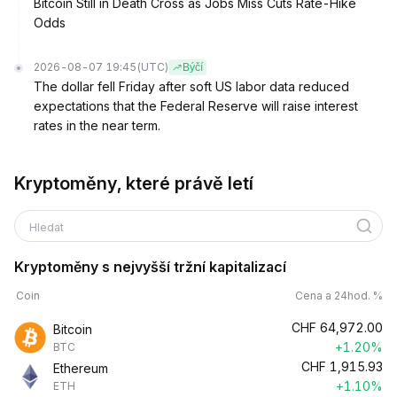
Bitcoin Still in Death Cross as Jobs Miss Cuts Rate-Hike
Odds
2026-08-07 19:45
(UTC)
Býčí
The dollar fell Friday after soft US labor data reduced
expectations that the Federal Reserve will raise interest
rates in the near term.
Kryptoměny, které právě letí
Hledat
Kryptoměny s nejvyšší tržní kapitalizací
Coin
Cena a 24hod. %
CHF
64,972.00
Bitcoin
+1.20%
BTC
CHF
1,915.93
Ethereum
+1.10%
ETH