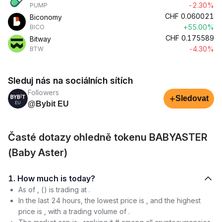
-2.30%
PUMP
CHF
0.060021
Biconomy
+55.00%
BICO
CHF
0.175589
Bitway
-4.30%
BTW
Sleduj nás na sociálních sítích
Followers
+
Sledovat
@Bybit EU
Časté dotazy ohledně tokenu BABYASTER
(Baby Aster)
1. How much is today?
As of , () is trading at .
In the last 24 hours, the lowest price is , and the highest
price is , with a trading volume of .