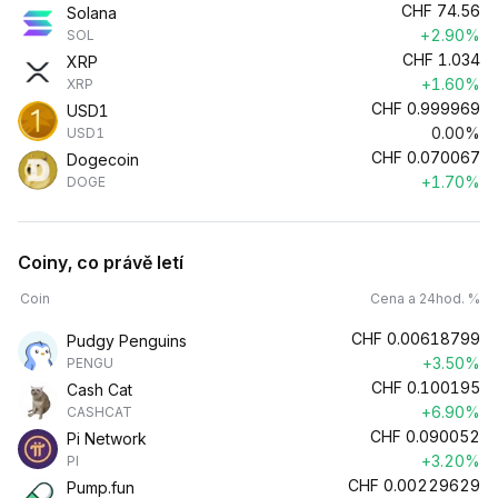
CHF
74.56
Solana
+2.90%
SOL
CHF
1.034
XRP
+1.60%
XRP
CHF
0.999969
USD1
0.00%
USD1
CHF
0.070067
Dogecoin
+1.70%
DOGE
Coiny, co právě letí
Coin
Cena a 24hod. %
CHF
0.00618799
Pudgy Penguins
+3.50%
PENGU
CHF
0.100195
Cash Cat
+6.90%
CASHCAT
CHF
0.090052
Pi Network
+3.20%
PI
CHF
0.00229629
Pump.fun