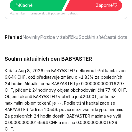
Kladné
Záporné
Poznámka: Informace slouží pouze pro ilustraci.
Přehled
Novinky
Pozice v žebříčku
Sociální sítě
Časté dotaz
Souhrn aktuálních cen BABYASTER
K datu Aug 8, 2026 má BABYASTER celkovou tržní kapitalizaci
6.84K CHF, což představuje změnu o -1.83% za posledních
24 hodin. Aktuální cena BABYASTER je 0.000000000016297
CHF, přičemž 24hodinový objem obchodování činí 77.48 CHF.
Objem tokenů BABYASTER v oběhu je 420.00T, přičemž
maximální objem tokenů je --. Podle tržní kapitalizace se
BABYASTER řadí na 10549. pozici mezi všemi kryptoměnami.
Za posledních 24 hodin dosáhl BABYASTER maxima ve výši
0.000000000016594 CHF a minima 0.00000000001629
CHF.