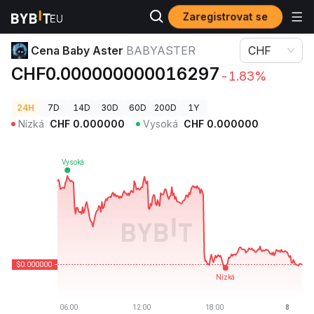
Zaregistrovat se
Ceny kryptoměn
Cena Baby Aster BABYASTER
Cena Baby Aster
BABYASTER
CHF
CHF0.000000000016297
-1.83%
24H
7D
14D
30D
60D
200D
1Y
Nízká
CHF
0.000000
Vysoká
CHF
0.000000