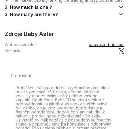
The market cap is , ranking it # among all cryptocurrencies.
2. How much is one ?
3. How many are there?
Zdroje Baby Aster
Webová stránka
babyasterbnb.com
Komunita
Prohlášení
Prohlášení: Nákup a držení kryptoměnových aktiv
nese významná tržní rizika, včetně extrémní
volatility a potenciální ztráty celého vašeho
kapitálu. Společnost Bybit EU se zříká veškeré
odpovědnosti za jakékoli výsledky vašich aktivit.
Nic z toho, co je zde uvedeno, nepředstavuje
finanční poradenství, doporučení ani nabídku k
nákupu, prodeji nebo držení digitálních aktiv.
Uživatelé by měli nezávisle posoudit svou finanční
situaci a doporučujeme jim konzultaci s odbornými
poradci. Pro ucelený přehled si prosím přečtěte