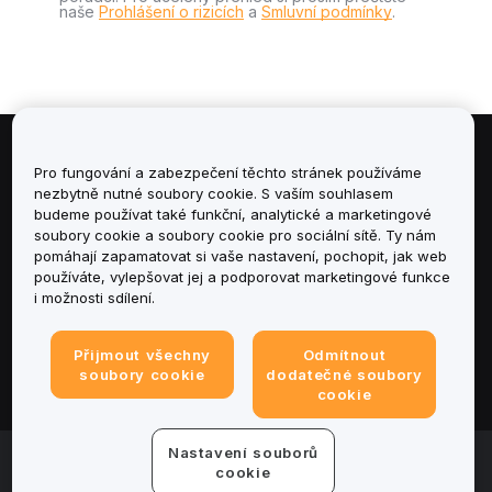
naše
Prohlášení o rizicích
a
Smluvní podmínky
.
Informace
Pro fungování a zabezpečení těchto stránek používáme
nezbytně nutné soubory cookie. S vaším souhlasem
budeme používat také funkční, analytické a marketingové
Služby
soubory cookie a soubory cookie pro sociální sítě. Ty nám
pomáhají zapamatovat si vaše nastavení, pochopit, jak web
podpora
používáte, vylepšovat jej a podporovat marketingové funkce
i možnosti sdílení.
Produkty
Přijmout všechny
Odmítnout
Právní informace
soubory cookie
dodatečné soubory
cookie
Nastavení souborů
© 2025-2026 Bybit.eu. All rights reserved.
cookie
Podmínky poskytování služeb
|
Podmínky ochrany