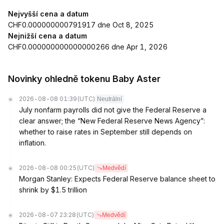
Nejvyšší cena a datum
CHF0.000000000791917 dne Oct 8, 2025
Nejnižší cena a datum
CHF0.000000000000000266 dne Apr 1, 2026
Novinky ohledně tokenu Baby Aster
2026-08-08 01:39
(UTC)
Neutrální
July nonfarm payrolls did not give the Federal Reserve a
clear answer; the “New Federal Reserve News Agency”:
whether to raise rates in September still depends on
inflation.
2026-08-08 00:25
(UTC)
Medvědí
Morgan Stanley: Expects Federal Reserve balance sheet to
shrink by $1.5 trillion
2026-08-07 23:28
(UTC)
Medvědí