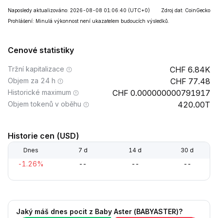
Naposledy aktualizováno: 2026-08-08 01:06:40
(UTC+0)
Zdroj dat: CoinGecko
Prohlášení: Minulá výkonnost není ukazatelem budoucích výsledků.
Cenové statistiky
Tržní kapitalizace
6.84K
Objem za 24 h
77.48
Historické maximum
0.000000000791917
Objem tokenů v oběhu
420.00T
Historie cen (USD)
Dnes
7 d
14 d
30 d
-1.26%
--
--
--
Jaký máš dnes pocit z Baby Aster (BABYASTER)?