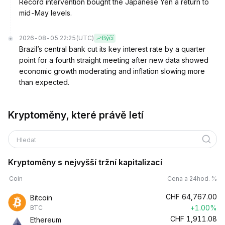
Record intervention bought the Japanese Yen a return to
mid-May levels.
2026-08-05 22:25
(UTC)
Býčí
Brazil’s central bank cut its key interest rate by a quarter
point for a fourth straight meeting after new data showed
economic growth moderating and inflation slowing more
than expected.
Kryptoměny, které právě letí
Hledat
Kryptoměny s nejvyšší tržní kapitalizací
Coin
Cena a 24hod. %
CHF
64,767.00
Bitcoin
+1.00%
BTC
CHF
1,911.08
Ethereum