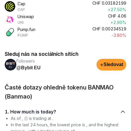
CHF
0.03182199
Cap
+27.50%
CAP
CHF
4.06
Uniswap
+2.90%
UNI
CHF
0.00234519
Pump.fun
-3.80%
PUMP
Sleduj nás na sociálních sítích
Followers
+
Sledovat
@Bybit EU
Časté dotazy ohledně tokenu BANMAO
(Banmao)
1. How much is today?
As of , () is trading at .
In the last 24 hours, the lowest price is , and the highest