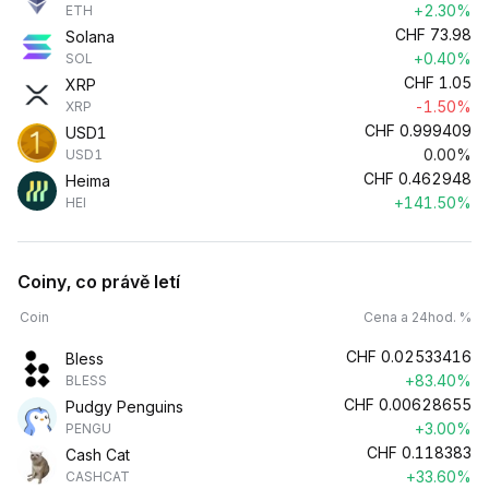
+2.30%
ETH
CHF
73.98
Solana
+0.40%
SOL
CHF
1.05
XRP
-1.50%
XRP
CHF
0.999409
USD1
0.00%
USD1
CHF
0.462948
Heima
+141.50%
HEI
Coiny, co právě letí
Coin
Cena a 24hod. %
CHF
0.02533416
Bless
+83.40%
BLESS
CHF
0.00628655
Pudgy Penguins
+3.00%
PENGU
CHF
0.118383
Cash Cat
+33.60%
CASHCAT