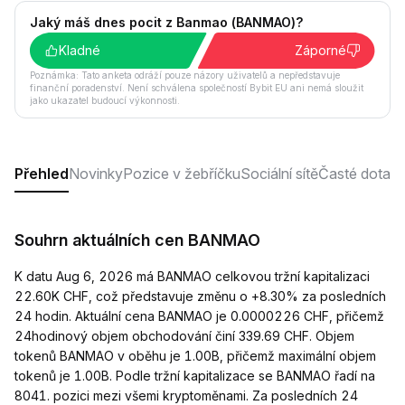
Jaký máš dnes pocit z Banmao (BANMAO)?
Kladné
Záporné
Poznámka: Tato anketa odráží pouze názory uživatelů a nepředstavuje
finanční poradenství. Není schválena společností Bybit EU ani nemá sloužit
jako ukazatel budoucí výkonnosti.
Přehled
Novinky
Pozice v žebříčku
Sociální sítě
Časté dotaz
Souhrn aktuálních cen BANMAO
K datu Aug 6, 2026 má BANMAO celkovou tržní kapitalizaci
22.60K CHF, což představuje změnu o +8.30% za posledních
24 hodin. Aktuální cena BANMAO je 0.0000226 CHF, přičemž
24hodinový objem obchodování činí 339.69 CHF. Objem
tokenů BANMAO v oběhu je 1.00B, přičemž maximální objem
tokenů je 1.00B. Podle tržní kapitalizace se BANMAO řadí na
8041. pozici mezi všemi kryptoměnami. Za posledních 24