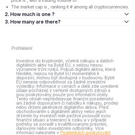
price is , with a trading volume of .
The market cap is , ranking it # among all cryptocurrencies.
2. How much is one ?
3. How many are there?
Prohlášení
Investice do kryptoměn, včetně nákupu a dalších
digitálních aktiv na Bybit EU, s sebou nesou
významné tržní riziko. Pokud digitální aktiva, která
hledáte, nejsou na Bybit EU momentálně k
dispozici, mohou být dostupná v budoucnu. Bybit
EU nenese odpovědnost za žádné investiční
výsledky. Informace o cenách a další zde uvedené
údaje pocházejí z veřejně dostupných zdrojů a
jsou poskytovány pouze pro informační účely.
Tento obsah nepředstavuje finanční poradenství
ani žádné doporučení či nabídku k nákupu, prodeji
nebo držení jakéhokoli digitálního aktiva. Před
obchodováním s digitálními aktivy nebo jejich
držením by investoři měli pečlivě posoudit svou
finanční situaci a toleranci k riziku a v případě
potřeby se poradit s kvalifikovanými právními,
daňovými nebo investičními odborníky. Více
informací naleznete v
Podmínkách poskytování