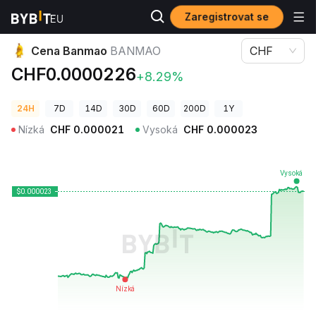
Zaregistrovat se
Ceny kryptoměn
Cena Banmao BANMAO
Cena Banmao
BANMAO
CHF
CHF0.0000226
+8.29%
24H
7D
14D
30D
60D
200D
1Y
Nízká
CHF
0.000021
Vysoká
CHF
0.000023