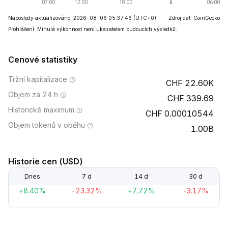
Naposledy aktualizováno: 2026-08-06 05:37:46
(UTC+0)
Zdroj dat: CoinGecko
Prohlášení: Minulá výkonnost není ukazatelem budoucích výsledků.
Cenové statistiky
Tržní kapitalizace
22.60K
Objem za 24 h
339.69
Historické maximum
0.00010544
Objem tokenů v oběhu
1.00B
Historie cen (USD)
Dnes
7 d
14 d
30 d
+8.40%
-23.32%
+7.72%
-3.17%