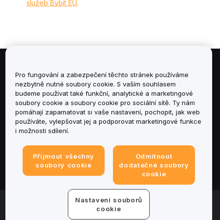
služeb Bybit EU
.
Informace
Pro fungování a zabezpečení těchto stránek používáme
nezbytně nutné soubory cookie. S vaším souhlasem
budeme používat také funkční, analytické a marketingové
Služby
soubory cookie a soubory cookie pro sociální sítě. Ty nám
pomáhají zapamatovat si vaše nastavení, pochopit, jak web
podpora
používáte, vylepšovat jej a podporovat marketingové funkce
i možnosti sdílení.
Produkty
Přijmout všechny
Odmítnout
Právní informace
soubory cookie
dodatečné soubory
cookie
Nastavení souborů
© 2025-2026 Bybit.eu. All rights reserved.
cookie
Podmínky poskytování služeb
|
Podmínky ochrany