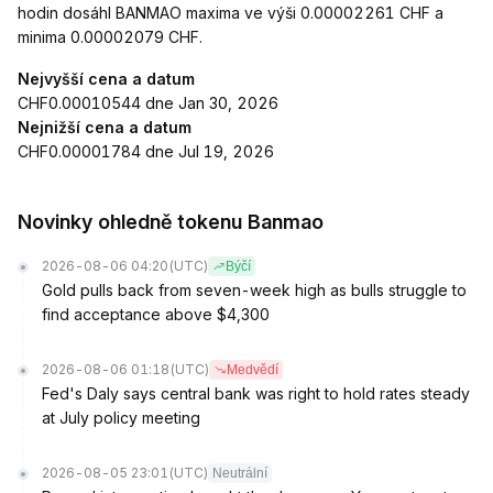
hodin dosáhl BANMAO maxima ve výši 0.00002261 CHF a
minima 0.00002079 CHF.
Nejvyšší cena a datum
CHF0.00010544 dne Jan 30, 2026
Nejnižší cena a datum
CHF0.00001784 dne Jul 19, 2026
Novinky ohledně tokenu Banmao
2026-08-06 04:20
(UTC)
Býčí
Gold pulls back from seven-week high as bulls struggle to
find acceptance above $4,300
2026-08-06 01:18
(UTC)
Medvědí
Fed's Daly says central bank was right to hold rates steady
at July policy meeting
2026-08-05 23:01
(UTC)
Neutrální