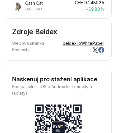
CHF
0.148025
Cash Cat
+69.80%
CASHCAT
Zdroje Beldex
Webová stránka
beldex.io
WhitePaper
Komunita
Naskenuj pro stažení aplikace
Kompatibilní s iOS a Androidem (mobily a
tablety)