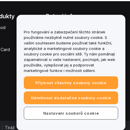
dukty
Právní informace
hod
Zásady střetu zájmů
Pro fungování a zabezpečení těchto stránek
používáme nezbytně nutné soubory cookie. S
Souhrn zásad úschovy a
správy
vaším souhlasem budeme používat také funkční,
analytické a marketingové soubory cookie a
 Card
Informace o ESG
soubory cookie pro sociální sítě. Ty nám pomáhají
zapamatovat si vaše nastavení, pochopit, jak web
Crypto-Asset White
používáte, vylepšovat jej a podporovat
Papers
marketingové funkce i možnosti sdílení.
Přijmout všechny soubory cookie
Odmítnout dodatečné soubory cookie
Nastavení souborů cookie
|
Tiráž
|
Centrum předvoleb souborů cookie