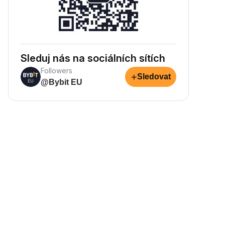
Sleduj nás na sociálních sítích
Followers
+
Sledovat
@Bybit EU