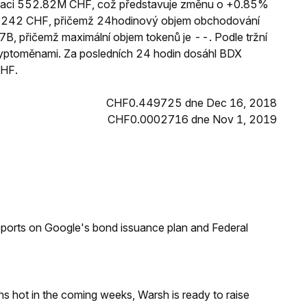
lizaci 552.82M CHF, což představuje změnu o +0.85%
070242 CHF, přičemž 24hodinový objem obchodování
B, přičemž maximální objem tokenů je --. Podle tržní
kryptoměnami. Za posledních 24 hodin dosáhl BDX
CHF.
CHF0.449725 dne Dec 16, 2018
CHF0.0002716 dne Nov 1, 2019
reports on Google's bond issuance plan and Federal
runs hot in the coming weeks, Warsh is ready to raise