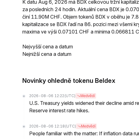
K datu Aug 6, 2026 má BDX celkovou tržní kapita
za posledních 24 hodin. Aktuální cena BDX je 0.
činí 11.90M CHF. Objem tokenů BDX v oběhu je 7.87
kapitalizace se BDX řadí na 86. pozici mezi všemi 
maxima ve výši 0.07101 CHF a minima 0.066811 
Nejvyšší cena a datum
Nejnižší cena a datum
Novinky ohledně tokenu Beldex
2026-08-06 12:22
(UTC)
Medvědí
U.S. Treasury yields widened their decline amid 
Reserve interest rate hikes.
2026-08-06 12:18
(UTC)
Medvědí
People familiar with the matter: If inflation data 