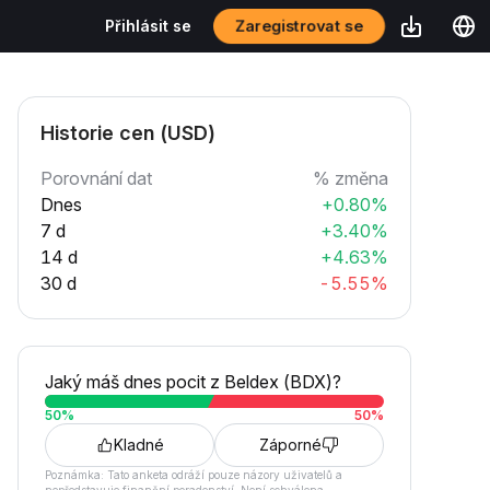
Zaregistrovat se
Přihlásit se
Historie cen (USD)
Porovnání dat
% změna
Dnes
+0.80%
7 d
+3.40%
14 d
+4.63%
30 d
-5.55%
Jaký máš dnes pocit z Beldex (BDX)?
50
%
50
%
Kladné
Záporné
Poznámka: Tato anketa odráží pouze názory uživatelů a