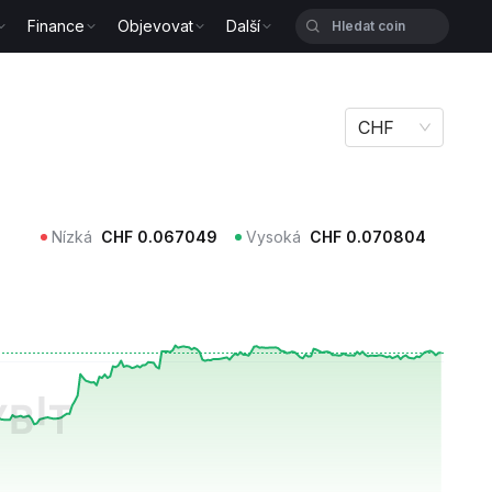
Finance
Objevovat
Další
CHF
Nízká
CHF
0.067049
Vysoká
CHF
0.070804