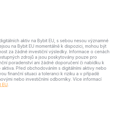
digitálních aktiv na Bybit EU, s sebou nesou významné
, nejsou na Bybit EU momentálně k dispozici, mohou být
st za žádné investiční výsledky. Informace o cenách
dostupných zdrojů a jsou poskytovány pouze pro
nční poradenství ani žádné doporučení či nabídku k
o aktiva. Před obchodováním s digitálními aktivy nebo
ou finanční situaci a toleranci k riziku a v případě
ňovými nebo investičními odborníky. Více informací
t EU
.