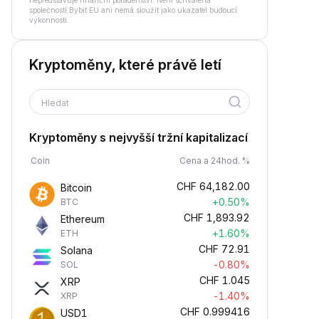
nepředstavuje finanční poradenství. Není schválena
společností Bybit EU ani nemá sloužit jako ukazatel budoucí
výkonnosti.
Kryptoměny, které právě letí
Hledat
Kryptoměny s nejvyšší tržní kapitalizací
Coin
Cena a 24hod. %
CHF
64,182.00
Bitcoin
+0.50%
BTC
CHF
1,893.92
Ethereum
+1.60%
ETH
CHF
72.91
Solana
-0.80%
SOL
CHF
1.045
XRP
-1.40%
XRP
CHF
0.999416
USD1