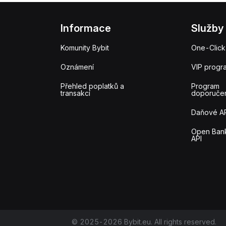
Informace
Služby
Komunity Bybit
One-Click
Oznámení
VIP progr
Přehled poplatků a
Program
transakcí
doporuče
Daňové A
Open Ban
API
© 2025-2026 Bybit.eu. All rights reserved.