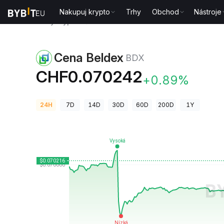
Nakupuj krypto
Trhy
Obchod
Nástroje
Ceny kryptoměn
Cena Beldex BDX
Cena Beldex
BDX
CHF0.070242
+0.89%
24H
7D
14D
30D
60D
200D
1Y