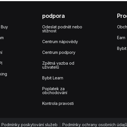
podpora
Pro
 Buy
Odeslat podnět nebo
Obc
stížnost
am
Earn
Centrum nápovědy
Bybit
ní
Centrum podpory
PI
Zpětná vazba od
uživatelů
king
Bybit Learn
Poplatek za
obchodování
Kontrola pravosti
Podmínky poskytování služeb
|
Podmínky ochrany osobních údajů