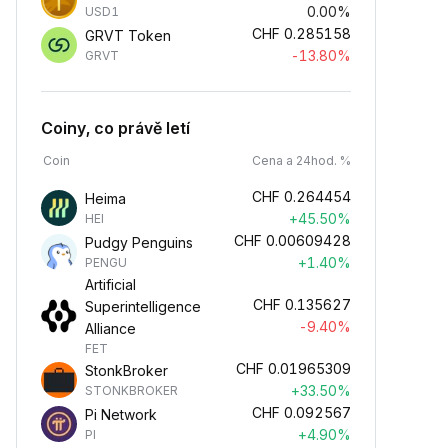
0.00%
USD1
CHF
0.285158
GRVT Token
-13.80%
GRVT
Coiny, co právě letí
Coin
Cena a 24hod. %
CHF
0.264454
Heima
+45.50%
HEI
CHF
0.00609428
Pudgy Penguins
+1.40%
PENGU
Artificial
CHF
0.135627
Superintelligence
-9.40%
Alliance
FET
CHF
0.01965309
StonkBroker
+33.50%
STONKBROKER
CHF
0.092567
Pi Network
+4.90%
PI