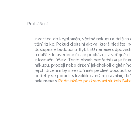
Prohlášení
Investice do kryptoměn, včetně nákupu a dalších 
tržní riziko. Pokud digitální aktiva, která hledáte
dostupná v budoucnu. Bybit EU nenese odpovědno
a další zde uvedené údaje pocházejí z veřejně 
informační účely. Tento obsah nepředstavuje fina
nákupu, prodeji nebo držení jakéhokoli digitálníh
jejich držením by investoři měli pečlivě posoudit sv
potřeby se poradit s kvalifikovanými právními, da
naleznete v
Podmínkách poskytování služeb Bybi