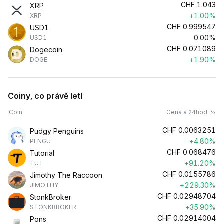
CHF
1.043
XRP
+1.00%
XRP
CHF
0.999547
USD1
0.00%
USD1
CHF
0.071089
Dogecoin
+1.90%
DOGE
Coiny, co právě letí
Coin
Cena a 24hod. %
CHF
0.0063251
Pudgy Penguins
+4.80%
PENGU
CHF
0.068476
Tutorial
+91.20%
TUT
CHF
0.0155786
Jimothy The Raccoon
+229.30%
JIMOTHY
CHF
0.02948704
StonkBroker
+35.90%
STONKBROKER
CHF
0.02914004
Pons