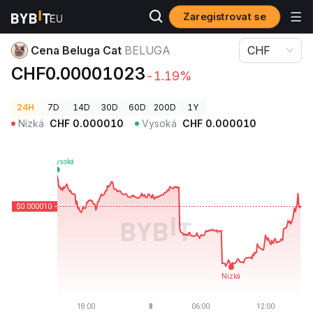
Zaregistrovat se
Ceny kryptoměn
Cena Beluga Cat BELUGA
Cena Beluga Cat
BELUGA
CHF
CHF0.00001023
-1.19%
24H
7D
14D
30D
60D
200D
1Y
Nízká
CHF
0.000010
Vysoká
CHF
0.000010