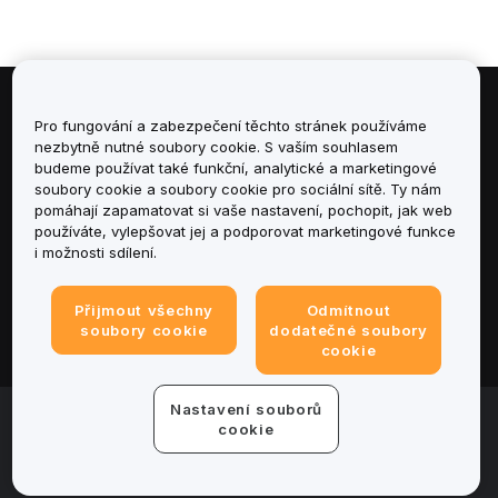
Informace
Pro fungování a zabezpečení těchto stránek používáme
nezbytně nutné soubory cookie. S vaším souhlasem
budeme používat také funkční, analytické a marketingové
Služby
soubory cookie a soubory cookie pro sociální sítě. Ty nám
pomáhají zapamatovat si vaše nastavení, pochopit, jak web
podpora
používáte, vylepšovat jej a podporovat marketingové funkce
i možnosti sdílení.
Produkty
Přijmout všechny
Odmítnout
Právní informace
soubory cookie
dodatečné soubory
cookie
Nastavení souborů
© 2025-2026 Bybit.eu. Všechna práva vyhrazena.
cookie
Podmínky poskytování služeb
|
Podmínky ochrany
osobních údajů
|
Tiráž
|
Centrum předvoleb souborů
cookie