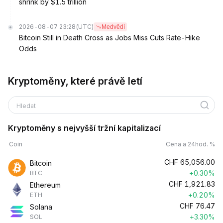
shrink by $1.5 trillion
2026-08-07 23:28
(UTC)
Medvědí
Bitcoin Still in Death Cross as Jobs Miss Cuts Rate-Hike
Odds
Kryptoměny, které právě letí
Hledat
Kryptoměny s nejvyšší tržní kapitalizací
Coin
Cena a 24hod. %
CHF
65,056.00
Bitcoin
+0.30%
BTC
CHF
1,921.83
Ethereum
+0.20%
ETH
CHF
76.47
Solana
+3.30%
SOL