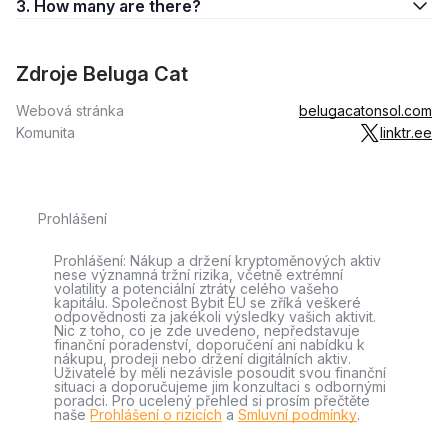
3. How many are there?
Zdroje Beluga Cat
Webová stránka
belugacatonsol.com
Komunita
linktr.ee
Prohlášení
Prohlášení: Nákup a držení kryptoměnových aktiv
nese významná tržní rizika, včetně extrémní
volatility a potenciální ztráty celého vašeho
kapitálu. Společnost Bybit EU se zříká veškeré
odpovědnosti za jakékoli výsledky vašich aktivit.
Nic z toho, co je zde uvedeno, nepředstavuje
finanční poradenství, doporučení ani nabídku k
nákupu, prodeji nebo držení digitálních aktiv.
Uživatelé by měli nezávisle posoudit svou finanční
situaci a doporučujeme jim konzultaci s odbornými
poradci. Pro ucelený přehled si prosím přečtěte
naše
Prohlášení o rizicích
a
Smluvní podmínky
.