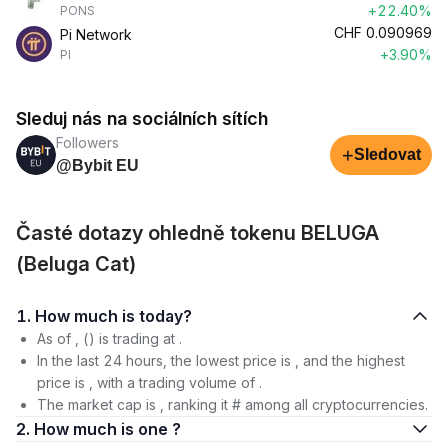
+22.40%
PONS
CHF
0.090969
Pi Network
+3.90%
PI
Sleduj nás na sociálních sítích
Followers
+
Sledovat
@Bybit EU
Časté dotazy ohledně tokenu BELUGA
(Beluga Cat)
1. How much is today?
As of , () is trading at .
In the last 24 hours, the lowest price is , and the highest
price is , with a trading volume of .
The market cap is , ranking it # among all cryptocurrencies.
2. How much is one ?