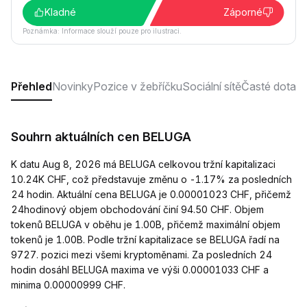
Kladné
Záporné
Poznámka: Informace slouží pouze pro ilustraci.
Přehled
Novinky
Pozice v žebříčku
Sociální sítě
Časté dotaz
Souhrn aktuálních cen BELUGA
K datu Aug 8, 2026 má BELUGA celkovou tržní kapitalizaci
10.24K CHF, což představuje změnu o -1.17% za posledních
24 hodin. Aktuální cena BELUGA je 0.00001023 CHF, přičemž
24hodinový objem obchodování činí 94.50 CHF. Objem
tokenů BELUGA v oběhu je 1.00B, přičemž maximální objem
tokenů je 1.00B. Podle tržní kapitalizace se BELUGA řadí na
9727. pozici mezi všemi kryptoměnami. Za posledních 24
hodin dosáhl BELUGA maxima ve výši 0.00001033 CHF a
minima 0.00000999 CHF.