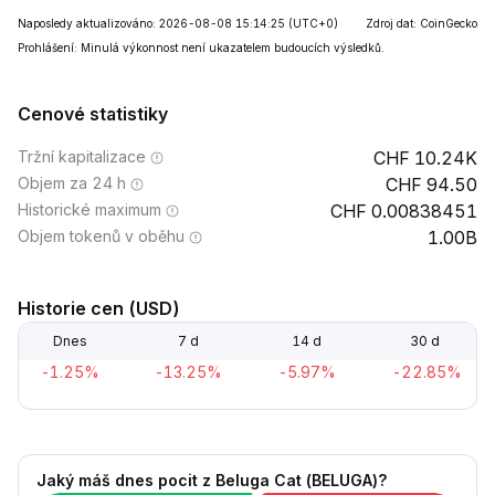
Naposledy aktualizováno: 2026-08-08 15:14:25
(UTC+0)
Zdroj dat: CoinGecko
Prohlášení: Minulá výkonnost není ukazatelem budoucích výsledků.
Cenové statistiky
Tržní kapitalizace
10.24K
Objem za 24 h
94.50
Historické maximum
0.00838451
Objem tokenů v oběhu
1.00B
Historie cen (USD)
Dnes
7 d
14 d
30 d
-1.25%
-13.25%
-5.97%
-22.85%
Jaký máš dnes pocit z Beluga Cat (BELUGA)?