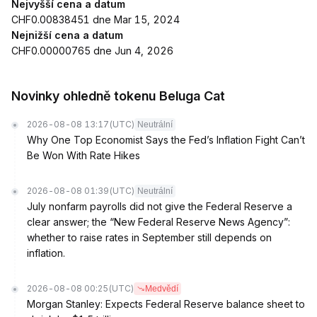
Nejvyšší cena a datum
CHF0.00838451 dne Mar 15, 2024
Nejnižší cena a datum
CHF0.00000765 dne Jun 4, 2026
Novinky ohledně tokenu Beluga Cat
2026-08-08 13:17
(UTC)
Neutrální
Why One Top Economist Says the Fed’s Inflation Fight Can’t
Be Won With Rate Hikes
2026-08-08 01:39
(UTC)
Neutrální
July nonfarm payrolls did not give the Federal Reserve a
clear answer; the “New Federal Reserve News Agency”:
whether to raise rates in September still depends on
inflation.
2026-08-08 00:25
(UTC)
Medvědí
Morgan Stanley: Expects Federal Reserve balance sheet to