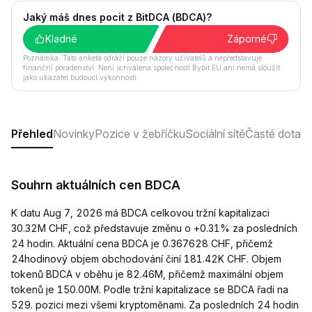
Jaký máš dnes pocit z BitDCA (BDCA)?
Kladné
Záporné
Poznámka: Tato anketa odráží pouze názory uživatelů a nepředstavuje
finanční poradenství. Není schválena společností Bybit EU ani nemá sloužit
jako ukazatel budoucí výkonnosti.
Přehled
Novinky
Pozice v žebříčku
Sociální sítě
Časté dotaz
Souhrn aktuálních cen BDCA
K datu Aug 7, 2026 má BDCA celkovou tržní kapitalizaci
30.32M CHF, což představuje změnu o +0.31% za posledních
24 hodin. Aktuální cena BDCA je 0.367628 CHF, přičemž
24hodinový objem obchodování činí 181.42K CHF. Objem
tokenů BDCA v oběhu je 82.46M, přičemž maximální objem
tokenů je 150.00M. Podle tržní kapitalizace se BDCA řadí na
529. pozici mezi všemi kryptoměnami. Za posledních 24 hodin