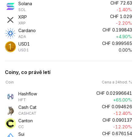
CHF
72.63
Solana
-1.40%
SOL
CHF
1.029
XRP
-2.20%
XRP
CHF
0.199843
Cardano
+4.90%
ADA
CHF
0.999565
USD1
0.00%
USD1
Coiny, co právě letí
Coin
Cena a 24hod. %
CHF
0.02996641
Hashflow
+65.00%
HFT
CHF
0.094626
Cash Cat
-12.40%
CASHCAT
CHF
0.090137
Canton
-12.20%
CC
CHF
0.676154
Sui