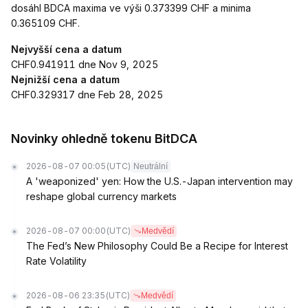
dosáhl BDCA maxima ve výši 0.373399 CHF a minima
0.365109 CHF.
Nejvyšší cena a datum
CHF0.941911 dne Nov 9, 2025
Nejnižší cena a datum
CHF0.329317 dne Feb 28, 2025
Novinky ohledně tokenu BitDCA
2026-08-07 00:05
(UTC)
Neutrální
A 'weaponized' yen: How the U.S.-Japan intervention may
reshape global currency markets
2026-08-07 00:00
(UTC)
Medvědí
The Fed’s New Philosophy Could Be a Recipe for Interest
Rate Volatility
2026-08-06 23:35
(UTC)
Medvědí