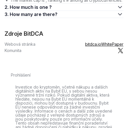
The market cap is , ranking it # among all cryptocurrencies.
2. How much is one ?
3. How many are there?
Zdroje BitDCA
Webová stránka
bitdca.io
WhitePaper
Komunita
Prohlášení
Investice do kryptoměn, včetně nákupu a dalších
digitálních aktiv na Bybit EU, s sebou nesou
významné tržní riziko. Pokud digitální aktiva, která
hledáte, nejsou na Bybit EU momentálně k
dispozici, mohou být dostupná v budoucnu. Bybit
EU nenese odpovědnost za žádné investiční
výsledky. Informace o cenách a další zde uvedené
údaje pocházejí z veřejně dostupných zdrojů a
jsou poskytovány pouze pro informační účely.
Tento obsah nepředstavuje finanční poradenství
ani žádné doporučení či nabídku k nákupu, prodeji