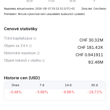
Naposledy aktualizováno: 2026-08-07 03:15:31
(UTC+0)
Zdroj dat: CoinGecko
Prohlášení: Minulá výkonnost není ukazatelem budoucích výsledků.
Cenové statistiky
Tržní kapitalizace
30.32M
Objem za 24 h
181.42K
Historické maximum
0.941911
Objem tokenů v oběhu
82.46M
Historie cen (USD)
Dnes
7 d
14 d
30 d
-0.48%
-5.98%
-9.98%
-18.72%