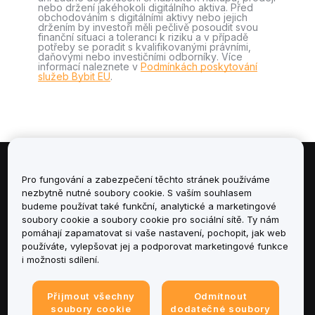
nebo držení jakéhokoli digitálního aktiva. Před
obchodováním s digitálními aktivy nebo jejich
držením by investoři měli pečlivě posoudit svou
finanční situaci a toleranci k riziku a v případě
potřeby se poradit s kvalifikovanými právními,
daňovými nebo investičními odborníky. Více
informací naleznete v
Podmínkách poskytování
služeb Bybit EU
.
Informace
Pro fungování a zabezpečení těchto stránek používáme
nezbytně nutné soubory cookie. S vaším souhlasem
budeme používat také funkční, analytické a marketingové
Služby
soubory cookie a soubory cookie pro sociální sítě. Ty nám
pomáhají zapamatovat si vaše nastavení, pochopit, jak web
podpora
používáte, vylepšovat jej a podporovat marketingové funkce
i možnosti sdílení.
Produkty
Přijmout všechny
Odmítnout
Právní informace
soubory cookie
dodatečné soubory