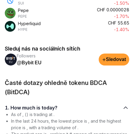
-1.50%
SUI
CHF
0.0000028
Pepe
-1.70%
PEPE
CHF
55.65
Hyperliquid
-1.40%
HYPE
Sleduj nás na sociálních sítích
Followers
+
Sledovat
@Bybit EU
Časté dotazy ohledně tokenu BDCA
(BitDCA)
1. How much is today?
As of , () is trading at .
In the last 24 hours, the lowest price is , and the highest
price is , with a trading volume of .