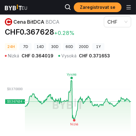
Zaregistrovat se
Ceny kryptoměn
Cena BitDCA BDCA
Cena BitDCA
BDCA
CHF
CHF0.367628
+0.28%
24H
7D
14D
30D
60D
200D
1Y
Nízká
CHF
0.364019
Vysoká
CHF
0.371653