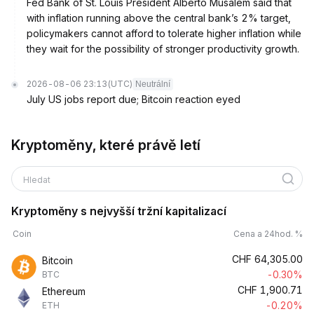
Fed Bank of St. Louis President Alberto Musalem said that
with inflation running above the central bank’s 2% target,
policymakers cannot afford to tolerate higher inflation while
they wait for the possibility of stronger productivity growth.
2026-08-06 23:13
(UTC)
Neutrální
July US jobs report due; Bitcoin reaction eyed
Kryptoměny, které právě letí
Hledat
Kryptoměny s nejvyšší tržní kapitalizací
Coin
Cena a 24hod. %
CHF
64,305.00
Bitcoin
-0.30%
BTC
CHF
1,900.71
Ethereum
-0.20%
ETH