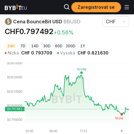
Zaregistrovat se
Ceny kryptoměn
Cena BounceBit USD BBUSD
Cena BounceBit USD
BBUSD
CHF
CHF0.797492
+0.56%
24H
7D
14D
30D
60D
200D
1Y
Nízká
CHF
0.793709
Vysoká
CHF
0.821630