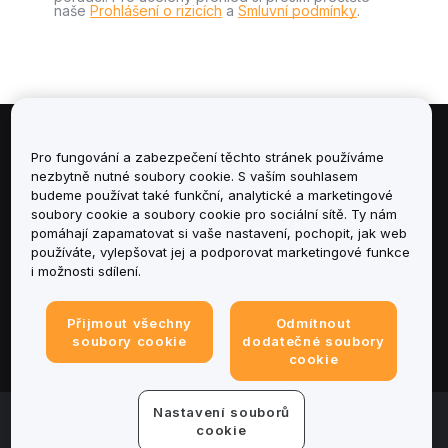
naše
Prohlášení o rizicích
a
Smluvní podmínky
.
Informace
Pro fungování a zabezpečení těchto stránek používáme
nezbytně nutné soubory cookie. S vaším souhlasem
budeme používat také funkční, analytické a marketingové
Služby
soubory cookie a soubory cookie pro sociální sítě. Ty nám
pomáhají zapamatovat si vaše nastavení, pochopit, jak web
podpora
používáte, vylepšovat jej a podporovat marketingové funkce
i možnosti sdílení.
Produkty
Přijmout všechny
Odmítnout
Právní informace
soubory cookie
dodatečné soubory
cookie
Nastavení souborů
© 2025-2026 Bybit.eu. All rights reserved.
cookie
Podmínky poskytování služeb
|
Podmínky ochrany