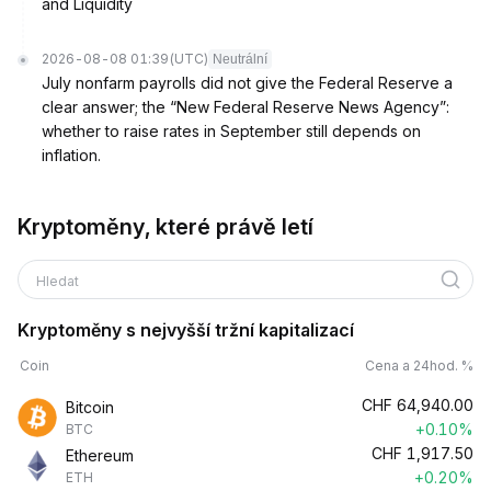
and Liquidity
2026-08-08 01:39
(UTC)
Neutrální
July nonfarm payrolls did not give the Federal Reserve a
clear answer; the “New Federal Reserve News Agency”:
whether to raise rates in September still depends on
inflation.
Kryptoměny, které právě letí
Hledat
Kryptoměny s nejvyšší tržní kapitalizací
Coin
Cena a 24hod. %
CHF
64,940.00
Bitcoin
+0.10%
BTC
CHF
1,917.50
Ethereum
+0.20%
ETH