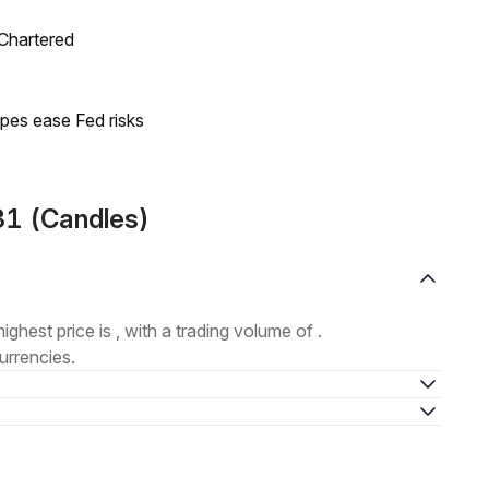
 Chartered
pes ease Fed risks
31 (Candles)
highest price is , with a trading volume of .
urrencies.