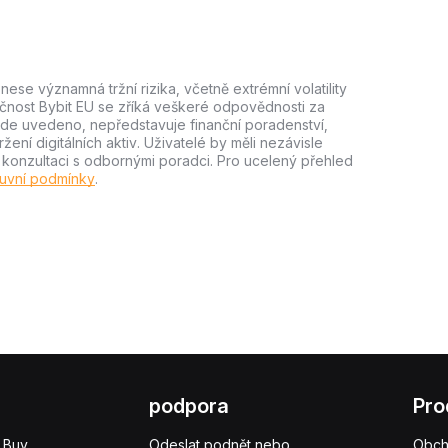
ese významná tržní rizika, včetně extrémní volatility
lečnost Bybit EU se zříká veškeré odpovědnosti za
e zde uvedeno, nepředstavuje finanční poradenství,
ní digitálních aktiv. Uživatelé by měli nezávisle
m konzultaci s odbornými poradci. Pro ucelený přehled
uvní podmínky
.
podpora
Pro
 Buy
Odeslat podnět nebo
Obc