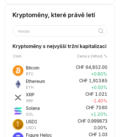
Kryptoměny, které právě letí
Hledat
Kryptoměny s nejvyšší tržní kapitalizací
Coin
Cena a 24hod. %
CHF
64,852.00
Bitcoin
+0.80%
BTC
CHF
1,913.85
Ethereum
+0.50%
ETH
CHF
1.021
XRP
-1.40%
XRP
CHF
73.60
Solana
+1.20%
SOL
CHF
0.999873
USD1
0.00%
USD1
CHF
1.03
Figure Heloc