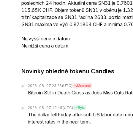
posledních 24 hodin. Aktuální cena SN31 je 0.76
115.65K CHF. Objem tokenů SN31 v oběhu je 1.32M
tržní kapitalizace se SN31 řadí na 2633. pozici me
SN31 maxima ve výši 0.871864 CHF a minima 0.
Nejvyšší cena a datum
Nejnižší cena a datum
Novinky ohledně tokenu Candles
2026-08-07 23:28
(UTC)
Medvědí
Bitcoin Still in Death Cross as Jobs Miss Cuts R
2026-08-07 19:45
(UTC)
Býčí
The dollar fell Friday after soft US labor data re
interest rates in the near term.