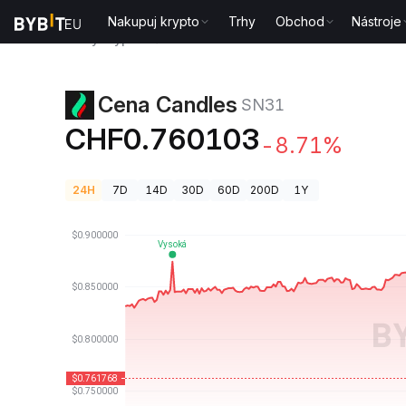
Nakupuj krypto
Trhy
Obchod
Nástroje
Ceny kryptoměn
Cena Candles SN31
Cena Candles
SN31
CHF0.760103
-8.71%
24H
7D
14D
30D
60D
200D
1Y