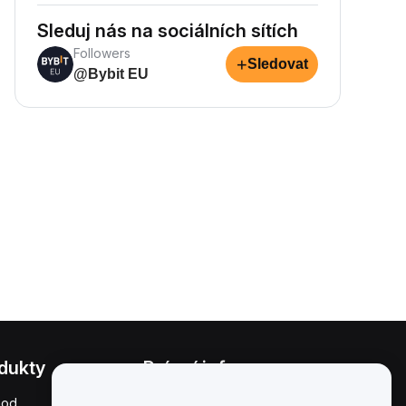
Sleduj nás na sociálních sítích
Followers
+
Sledovat
@Bybit EU
dukty
Právní informace
hod
Zásady střetu zájmů