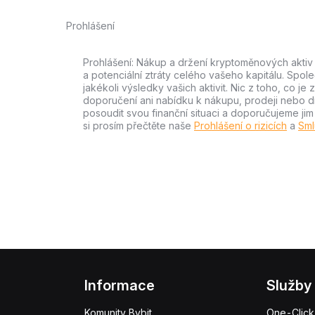
Prohlášení
Prohlášení: Nákup a držení kryptoměnových aktiv n
a potenciální ztráty celého vašeho kapitálu. Spo
jakékoli výsledky vašich aktivit. Nic z toho, co j
doporučení ani nabídku k nákupu, prodeji nebo drže
posoudit svou finanční situaci a doporučujeme ji
si prosím přečtěte naše
Prohlášení o rizicích
a
Sml
Informace
Služby
Komunity Bybit
One-Click