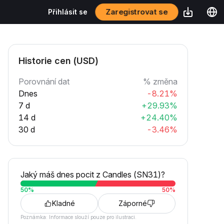
Zaregistrovat se
Přihlásit se
Historie cen (USD)
Porovnání dat
% změna
Dnes
-8.21%
7 d
+29.93%
14 d
+24.40%
30 d
-3.46%
Jaký máš dnes pocit z Candles (SN31)?
50
%
50
%
Kladné
Záporné
Poznámka: Informace slouží pouze pro ilustraci.