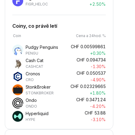
+2.50%
FIGR_HELOC
Coiny, co právě letí
Coin
Cena a 24hod. %
CHF
0.00599861
Pudgy Penguins
+0.30%
PENGU
CHF
0.094734
Cash Cat
-1.30%
CASHCAT
CHF
0.050537
Cronos
-4.90%
CRO
CHF
0.02329665
StonkBroker
+1.80%
STONKBROKER
CHF
0.347124
Ondo
-4.20%
ONDO
CHF
53.88
Hyperliquid
-3.10%
HYPE