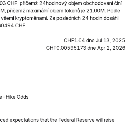
0103 CHF, přičemž 24hodinový objem obchodování činí
, přičemž maximální objem tokenů je 21.00M. Podle
zi všemi kryptoměnami. Za posledních 24 hodin dosáhl
760494 CHF.
CHF1.64 dne Jul 13, 2025
CHF0.00595173 dne Apr 2, 2026
ate-Hike Odds
duced expectations that the Federal Reserve will raise