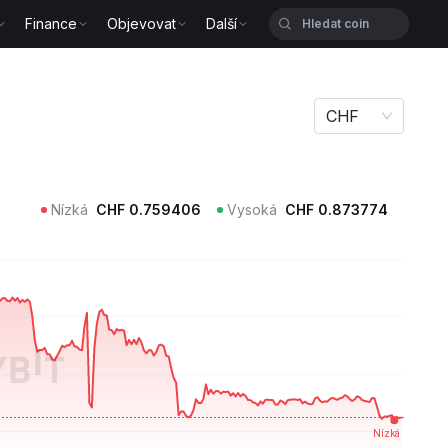
Finance
Objevovat
Další
CHF
Nízká
CHF
0.759406
Vysoká
CHF
0.873774