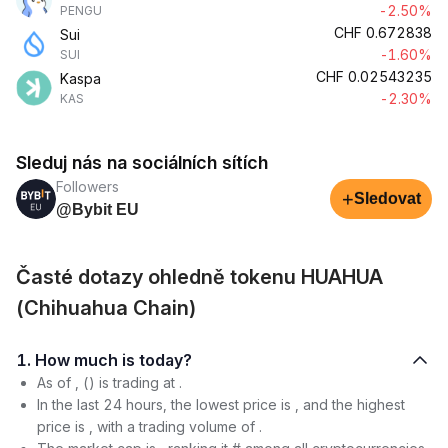
-2.50%
PENGU
CHF
0.672838
Sui
-1.60%
SUI
CHF
0.02543235
Kaspa
-2.30%
KAS
Sleduj nás na sociálních sítích
Followers
+
Sledovat
@Bybit EU
Časté dotazy ohledně tokenu HUAHUA
(Chihuahua Chain)
1. How much is today?
As of , () is trading at .
In the last 24 hours, the lowest price is , and the highest
price is , with a trading volume of .