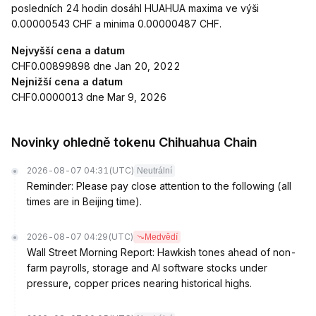
posledních 24 hodin dosáhl HUAHUA maxima ve výši
0.00000543 CHF a minima 0.00000487 CHF.
Nejvyšší cena a datum
CHF0.00899898 dne Jan 20, 2022
Nejnižší cena a datum
CHF0.0000013 dne Mar 9, 2026
Novinky ohledně tokenu Chihuahua Chain
2026-08-07 04:31
(UTC)
Neutrální
Reminder: Please pay close attention to the following (all
times are in Beijing time).
2026-08-07 04:29
(UTC)
Medvědí
Wall Street Morning Report: Hawkish tones ahead of non-
farm payrolls, storage and AI software stocks under
pressure, copper prices nearing historical highs.