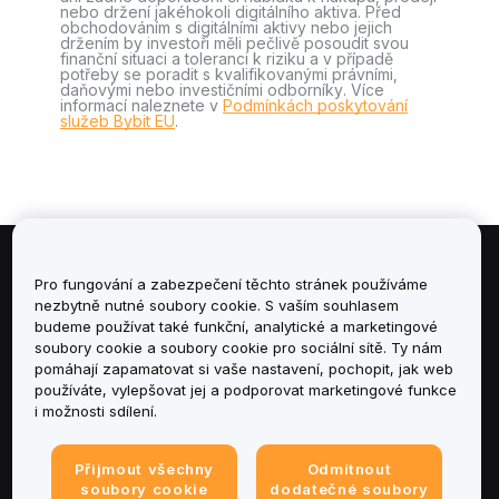
nebo držení jakéhokoli digitálního aktiva. Před
obchodováním s digitálními aktivy nebo jejich
držením by investoři měli pečlivě posoudit svou
finanční situaci a toleranci k riziku a v případě
potřeby se poradit s kvalifikovanými právními,
daňovými nebo investičními odborníky. Více
informací naleznete v
Podmínkách poskytování
služeb Bybit EU
.
Informace
Pro fungování a zabezpečení těchto stránek používáme
nezbytně nutné soubory cookie. S vaším souhlasem
budeme používat také funkční, analytické a marketingové
Služby
soubory cookie a soubory cookie pro sociální sítě. Ty nám
pomáhají zapamatovat si vaše nastavení, pochopit, jak web
podpora
používáte, vylepšovat jej a podporovat marketingové funkce
i možnosti sdílení.
Produkty
Přijmout všechny
Odmítnout
Právní informace
soubory cookie
dodatečné soubory