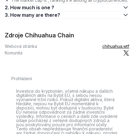
The market cap is , ranking it # among all cryptocurrencies.
2. How much is one ?
3. How many are there?
Zdroje Chihuahua Chain
Webová stránka
chihuahua.wtf
Komunita
Prohlášení
Investice do kryptoměn, včetně nákupu a dalších
digitálních aktiv na Bybit EU, s sebou nesou
významné tržní riziko. Pokud digitální aktiva, která
hledáte, nejsou na Bybit EU momentálně k
dispozici, mohou být dostupná v budoucnu. Bybit
EU nenese odpovědnost za žádné investiční
výsledky. Informace o cenách a další zde uvedené
údaje pocházejí z veřejně dostupných zdrojů a
jsou poskytovány pouze pro informační účely.
Tento obsah nepředstavuje finanční poradenství
ani žádné doporučení či nabídku k nákupu, prodeji