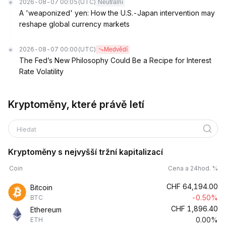
2026-08-07 00:05
(UTC)
Neutrální
A 'weaponized' yen: How the U.S.-Japan intervention may
reshape global currency markets
2026-08-07 00:00
(UTC)
Medvědí
The Fed’s New Philosophy Could Be a Recipe for Interest
Rate Volatility
Kryptoměny, které právě letí
Hledat
Kryptoměny s nejvyšší tržní kapitalizací
Coin
Cena a 24hod. %
CHF
64,194.00
Bitcoin
-0.50%
BTC
CHF
1,896.40
Ethereum
0.00%
ETH