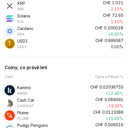
CHF
1.021
XRP
-2.10%
XRP
CHF
72.65
Solana
-1.10%
SOL
CHF
0.200028
Cardano
+6.90%
ADA
CHF
0.999587
USD1
0.00%
USD1
Coiny, co právě letí
Coin
Cena a 24hod. %
CHF
0.02036755
Kamino
+12.40%
KMNO
CHF
0.089091
Cash Cat
-19.30%
CASHCAT
CHF
0.0123386
Plume
+15.60%
PLUME
CHF
0.006016
Pudgy Penguins