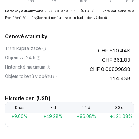
Naposledy aktualizováno: 2026-08-07 04:17:39
(UTC+0)
Zdroj dat: CoinGecko
Prohlášení: Minulá výkonnost není ukazatelem budoucích výsledků.
Cenové statistiky
Tržní kapitalizace
610.44K
Objem za 24 h
861.83
Historické maximum
0.00899898
Objem tokenů v oběhu
114.43B
Historie cen (USD)
Dnes
7 d
14 d
30 d
+9.60%
+49.28%
+96.08%
+121.08%