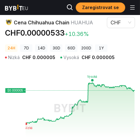
Zaregistrovat se
Ceny kryptoměn
Cena Chihuahua Chain HUAHUA
Cena Chihuahua Chain
HUAHUA
CHF
CHF0.00000533
+10.36%
24H
7D
14D
30D
60D
200D
1Y
Nízká
CHF
0.000005
Vysoká
CHF
0.000005