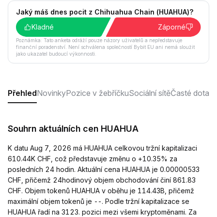
Jaký máš dnes pocit z Chihuahua Chain (HUAHUA)?
Kladné
Záporné
Poznámka: Tato anketa odráží pouze názory uživatelů a nepředstavuje
finanční poradenství. Není schválena společností Bybit EU ani nemá sloužit
jako ukazatel budoucí výkonnosti.
Přehled
Novinky
Pozice v žebříčku
Sociální sítě
Časté dotaz
Souhrn aktuálních cen HUAHUA
K datu Aug 7, 2026 má HUAHUA celkovou tržní kapitalizaci
610.44K CHF, což představuje změnu o +10.35% za
posledních 24 hodin. Aktuální cena HUAHUA je 0.00000533
CHF, přičemž 24hodinový objem obchodování činí 861.83
CHF. Objem tokenů HUAHUA v oběhu je 114.43B, přičemž
maximální objem tokenů je --. Podle tržní kapitalizace se
HUAHUA řadí na 3123. pozici mezi všemi kryptoměnami. Za