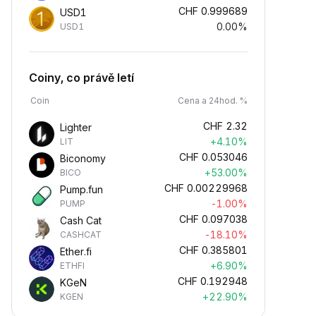
CHF
0.999689
USD1
0.00%
USD1
Coiny, co právě letí
Coin
Cena a 24hod. %
CHF
2.32
Lighter
+4.10%
LIT
CHF
0.053046
Biconomy
+53.00%
BICO
CHF
0.00229968
Pump.fun
-1.00%
PUMP
CHF
0.097038
Cash Cat
-18.10%
CASHCAT
CHF
0.385801
Ether.fi
+6.90%
ETHFI
CHF
0.192948
KGeN
+22.90%
KGEN