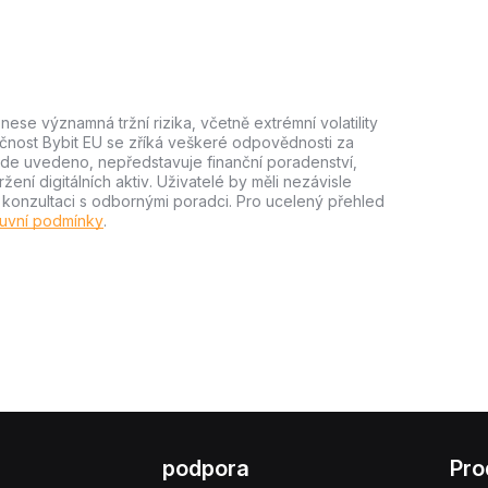
ese významná tržní rizika, včetně extrémní volatility
lečnost Bybit EU se zříká veškeré odpovědnosti za
e zde uvedeno, nepředstavuje finanční poradenství,
ní digitálních aktiv. Uživatelé by měli nezávisle
m konzultaci s odbornými poradci. Pro ucelený přehled
uvní podmínky
.
podpora
Pro