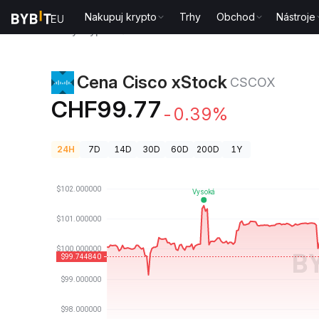
Nakupuj krypto
Trhy
Obchod
Nástroje
Ceny kryptoměn
Cena Cisco xStock CSCOX
Cena Cisco xStock
CSCOX
CHF99.77
-0.39%
24H
7D
14D
30D
60D
200D
1Y