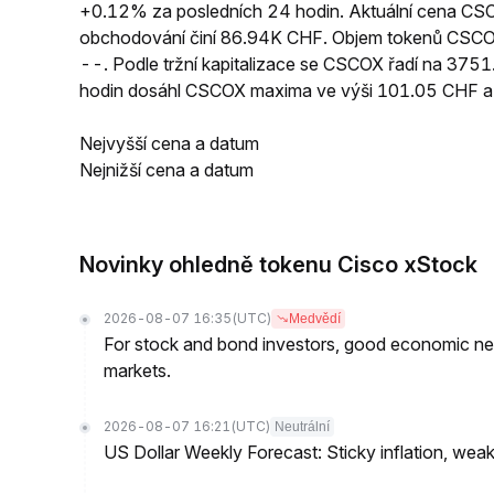
+0.12% za posledních 24 hodin. Aktuální cena CS
obchodování činí 86.94K CHF. Objem tokenů CSCOX
--. Podle tržní kapitalizace se CSCOX řadí na 3751
hodin dosáhl CSCOX maxima ve výši 101.05 CHF a
Nejvyšší cena a datum
Nejnižší cena a datum
Novinky ohledně tokenu Cisco xStock
2026-08-07 16:35
(UTC)
Medvědí
For stock and bond investors, good economic new
markets.
2026-08-07 16:21
(UTC)
Neutrální
US Dollar Weekly Forecast: Sticky inflation, wea