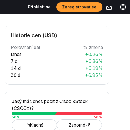
Zaregistrovat se
Přihlásit se
Historie cen (USD)
Porovnání dat
% změna
Dnes
+0.26%
7 d
+6.36%
14 d
+6.19%
30 d
+6.95%
Jaký máš dnes pocit z Cisco xStock
(CSCOX)?
50
%
50
%
Kladné
Záporné