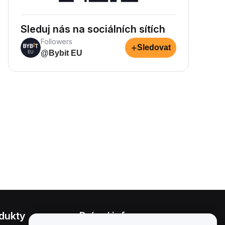
Sleduj nás na sociálních sítích
Followers
+
Sledovat
@Bybit EU
dukty
Právní informace