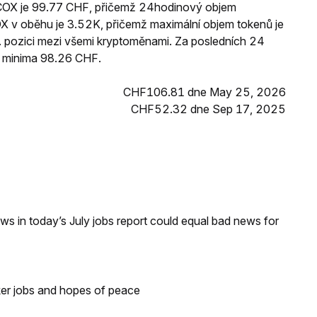
COX je 99.77 CHF, přičemž 24hodinový objem
 v oběhu je 3.52K, přičemž maximální objem tokenů je
. pozici mezi všemi kryptoměnami. Za posledních 24
 minima 98.26 CHF.
CHF106.81 dne May 25, 2026
CHF52.32 dne Sep 17, 2025
s in today’s July jobs report could equal bad news for
ker jobs and hopes of peace