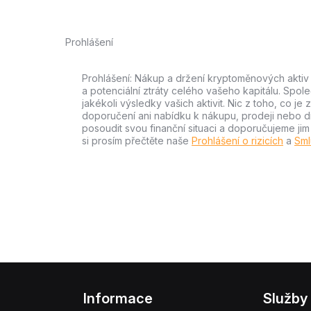
Prohlášení
Prohlášení: Nákup a držení kryptoměnových aktiv n
a potenciální ztráty celého vašeho kapitálu. Spo
jakékoli výsledky vašich aktivit. Nic z toho, co j
doporučení ani nabídku k nákupu, prodeji nebo drže
posoudit svou finanční situaci a doporučujeme ji
si prosím přečtěte naše
Prohlášení o rizicích
a
Sml
Informace
Služby