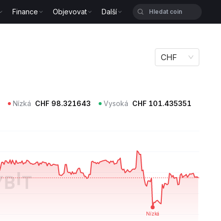
Finance
Objevovat
Další
CHF
Nízká
CHF
98.321643
Vysoká
CHF
101.435351