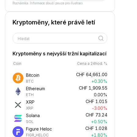
Poznámka: Informace slouží pouze pro ilustraci.
Kryptoměny, které právě letí
Hledat
Kryptoměny s nejvyšší tržní kapitalizací
Coin
Cena a 24hod. %
CHF
64,661.00
Bitcoin
+0.30%
BTC
CHF
1,909.55
Ethereum
0.00%
ETH
CHF
1.015
XRP
-3.00%
XRP
CHF
73.24
Solana
+0.50%
SOL
CHF
1.028
Figure Heloc
+1.80%
FIGR_HELOC