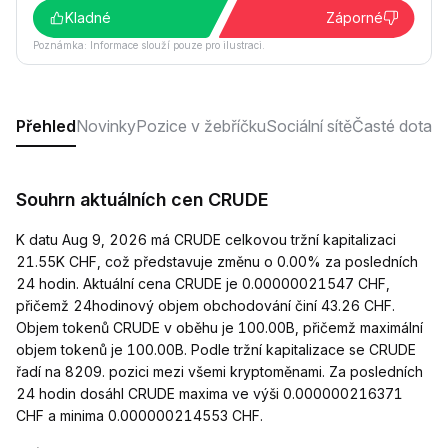
Kladné
Záporné
Poznámka: Informace slouží pouze pro ilustraci.
Přehled
Novinky
Pozice v žebříčku
Sociální sítě
Časté dotaz
Souhrn aktuálních cen CRUDE
K datu Aug 9, 2026 má CRUDE celkovou tržní kapitalizaci
21.55K CHF, což představuje změnu o 0.00% za posledních
24 hodin. Aktuální cena CRUDE je 0.00000021547 CHF,
přičemž 24hodinový objem obchodování činí 43.26 CHF.
Objem tokenů CRUDE v oběhu je 100.00B, přičemž maximální
objem tokenů je 100.00B. Podle tržní kapitalizace se CRUDE
řadí na 8209. pozici mezi všemi kryptoměnami. Za posledních
24 hodin dosáhl CRUDE maxima ve výši 0.000000216371
CHF a minima 0.000000214553 CHF.