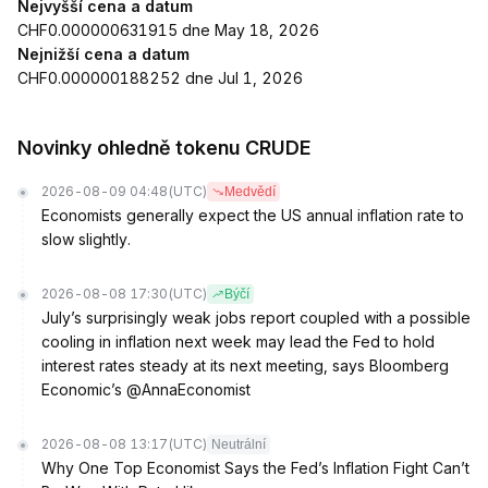
Nejvyšší cena a datum
CHF0.000000631915 dne May 18, 2026
Nejnižší cena a datum
CHF0.000000188252 dne Jul 1, 2026
Novinky ohledně tokenu CRUDE
2026-08-09 04:48
(UTC)
Medvědí
Economists generally expect the US annual inflation rate to
slow slightly.
2026-08-08 17:30
(UTC)
Býčí
July’s surprisingly weak jobs report coupled with a possible
cooling in inflation next week may lead the Fed to hold
interest rates steady at its next meeting, says Bloomberg
Economic’s @AnnaEconomist
2026-08-08 13:17
(UTC)
Neutrální
Why One Top Economist Says the Fed’s Inflation Fight Can’t