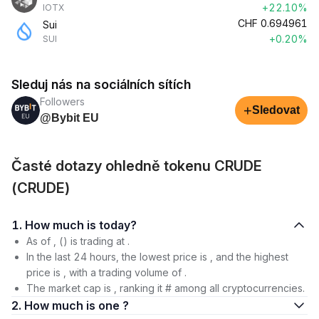
+22.10%
IOTX
CHF
0.694961
Sui
+0.20%
SUI
Sleduj nás na sociálních sítích
Followers
+
Sledovat
@Bybit EU
Časté dotazy ohledně tokenu CRUDE
(CRUDE)
1. How much is today?
As of , () is trading at .
In the last 24 hours, the lowest price is , and the highest
price is , with a trading volume of .
The market cap is , ranking it # among all cryptocurrencies.
2. How much is one ?