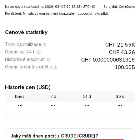
Naposledy aktualizováno: 2026-08-09 10:12:15
(UTC+0)
Zdroj dat: CoinGecko
Prohlášení: Minulá výkonnost není ukazatelem budoucích výsledků.
Cenové statistiky
Tržní kapitalizace
21.55K
Objem za 24 h
43.26
Historické maximum
0.000000631915
Objem tokenů v oběhu
100.00B
Historie cen (USD)
Dnes
7 d
14 d
30 d
--
--
--
--
Jaký máš dnes pocit z CRUDE (CRUDE)?