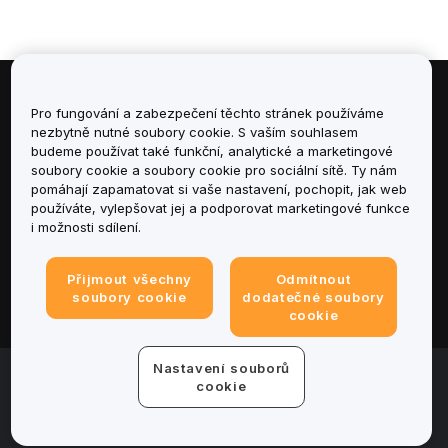
Informace
Pro fungování a zabezpečení těchto stránek používáme
nezbytně nutné soubory cookie. S vaším souhlasem
budeme používat také funkční, analytické a marketingové
Služby
soubory cookie a soubory cookie pro sociální sítě. Ty nám
pomáhají zapamatovat si vaše nastavení, pochopit, jak web
podpora
používáte, vylepšovat jej a podporovat marketingové funkce
i možnosti sdílení.
Produkty
Přijmout všechny
Odmítnout
Právní informace
soubory cookie
dodatečné soubory
cookie
Nastavení souborů
© 2025-2026 Bybit.eu. All rights reserved.
cookie
Podmínky poskytování služeb
|
Podmínky ochrany
osobních údajů
|
Tiráž
|
Centrum předvoleb souborů
cookie