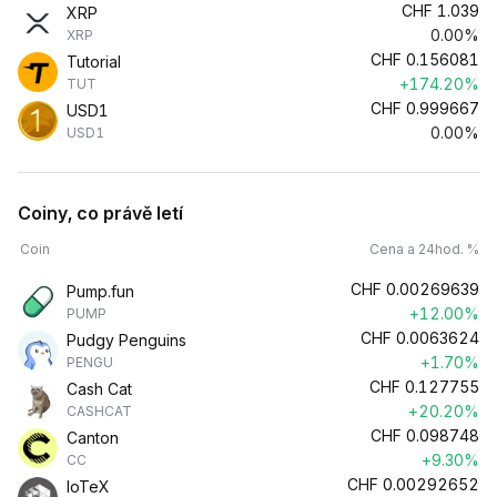
CHF
1.039
XRP
0.00%
XRP
CHF
0.156081
Tutorial
+174.20%
TUT
CHF
0.999667
USD1
0.00%
USD1
Coiny, co právě letí
Coin
Cena a 24hod. %
CHF
0.00269639
Pump.fun
+12.00%
PUMP
CHF
0.0063624
Pudgy Penguins
+1.70%
PENGU
CHF
0.127755
Cash Cat
+20.20%
CASHCAT
CHF
0.098748
Canton
+9.30%
CC
CHF
0.00292652
IoTeX