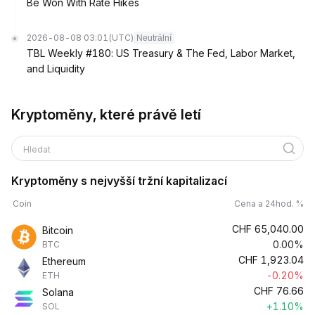
Be Won With Rate Hikes
2026-08-08 03:01
(UTC)
Neutrální
TBL Weekly #180: US Treasury & The Fed, Labor Market,
and Liquidity
Kryptoměny, které právě letí
Hledat
Kryptoměny s nejvyšší tržní kapitalizací
Coin
Cena a 24hod. %
CHF
65,040.00
Bitcoin
0.00%
BTC
CHF
1,923.04
Ethereum
-0.20%
ETH
CHF
76.66
Solana
+1.10%
SOL