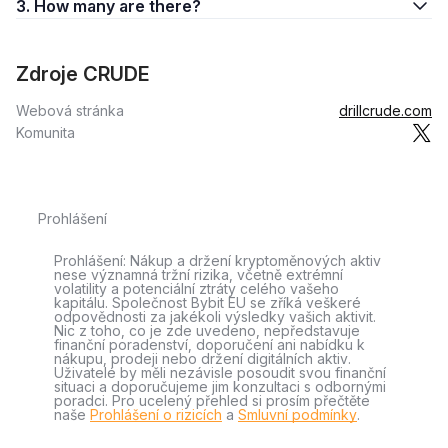
3. How many are there?
Zdroje CRUDE
Webová stránka
drillcrude.com
Komunita
Prohlášení
Prohlášení: Nákup a držení kryptoměnových aktiv
nese významná tržní rizika, včetně extrémní
volatility a potenciální ztráty celého vašeho
kapitálu. Společnost Bybit EU se zříká veškeré
odpovědnosti za jakékoli výsledky vašich aktivit.
Nic z toho, co je zde uvedeno, nepředstavuje
finanční poradenství, doporučení ani nabídku k
nákupu, prodeji nebo držení digitálních aktiv.
Uživatelé by měli nezávisle posoudit svou finanční
situaci a doporučujeme jim konzultaci s odbornými
poradci. Pro ucelený přehled si prosím přečtěte
naše
Prohlášení o rizicích
a
Smluvní podmínky
.