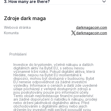
3. How many are there?
Zdroje dark maga
Webová stránka
darkmagacoin.com
Komunita
darkmagacoin.com
Prohlášení
Investice do kryptoměn, včetně nákupu a dalších
digitálních aktiv na Bybit EU, s sebou nesou
významné tržní riziko. Pokud digitální aktiva, která
hledáte, nejsou na Bybit EU momentálně k
dispozici, mohou být dostupná v budoucnu. Bybit
EU nenese odpovědnost za žádné investiční
výsledky. Informace o cenách a další zde uvedené
údaje pocházejí z veřejně dostupných zdrojů a
jsou poskytovány pouze pro informační účely.
Tento obsah nepředstavuje finanční poradenství
ani žádné doporučení či nabídku k nákupu, prodeji
nebo držení jakéhokoli digitálního aktiva. Před
obchodováním s digitálními aktivy nebo jejich
držením by investoři měli pečlivě posoudit svou