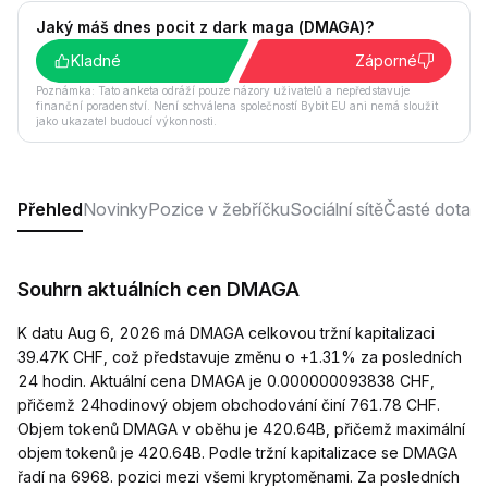
Jaký máš dnes pocit z dark maga (DMAGA)?
Kladné
Záporné
Poznámka: Tato anketa odráží pouze názory uživatelů a nepředstavuje
finanční poradenství. Není schválena společností Bybit EU ani nemá sloužit
jako ukazatel budoucí výkonnosti.
Přehled
Novinky
Pozice v žebříčku
Sociální sítě
Časté dotaz
Souhrn aktuálních cen DMAGA
K datu Aug 6, 2026 má DMAGA celkovou tržní kapitalizaci
39.47K CHF, což představuje změnu o +1.31% za posledních
24 hodin. Aktuální cena DMAGA je 0.000000093838 CHF,
přičemž 24hodinový objem obchodování činí 761.78 CHF.
Objem tokenů DMAGA v oběhu je 420.64B, přičemž maximální
objem tokenů je 420.64B. Podle tržní kapitalizace se DMAGA
řadí na 6968. pozici mezi všemi kryptoměnami. Za posledních