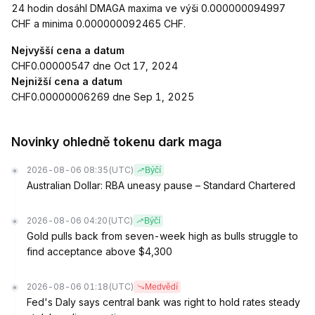
24 hodin dosáhl DMAGA maxima ve výši 0.000000094997
CHF a minima 0.000000092465 CHF.
Nejvyšší cena a datum
CHF0.00000547 dne Oct 17, 2024
Nejnižší cena a datum
CHF0.00000006269 dne Sep 1, 2025
Novinky ohledně tokenu dark maga
2026-08-06 08:35
(UTC)
Býčí
Australian Dollar: RBA uneasy pause – Standard Chartered
2026-08-06 04:20
(UTC)
Býčí
Gold pulls back from seven-week high as bulls struggle to
find acceptance above $4,300
2026-08-06 01:18
(UTC)
Medvědí
Fed's Daly says central bank was right to hold rates steady