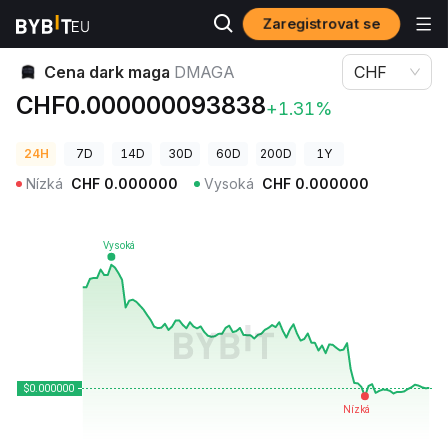
Zaregistrovat se
Ceny kryptoměn
Cena dark maga DMAGA
Cena dark maga
DMAGA
CHF
CHF0.000000093838
+1.31%
24H
7D
14D
30D
60D
200D
1Y
Nízká
CHF
0.000000
Vysoká
CHF
0.000000