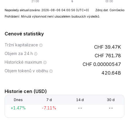
Naposledy aktualizováno: 2026-08-06 04:00:56
(UTC+0)
Zdroj dat: CoinGecko
Prohlášení: Minulá výkonnost není ukazatelem budoucích výsledků.
Cenové statistiky
Tržní kapitalizace
39.47K
Objem za 24 h
761.78
Historické maximum
0.00000547
Objem tokenů v oběhu
420.64B
Historie cen (USD)
Dnes
7 d
14 d
30 d
+1.47%
-7.11%
--
--