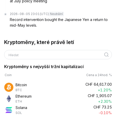
at July policy meeting
2026-08-05 23:01
(UTC)
Neutrální
Record intervention bought the Japanese Yen a return to
mid-May levels.
Kryptoměny, které právě letí
Hledat
Kryptoměny s nejvyšší tržní kapitalizací
Coin
Cena a 24hod. %
CHF
64,617.00
Bitcoin
+1.20%
BTC
CHF
1,905.07
Ethereum
+2.30%
ETH
CHF
73.25
Solana
-0.10%
SOL