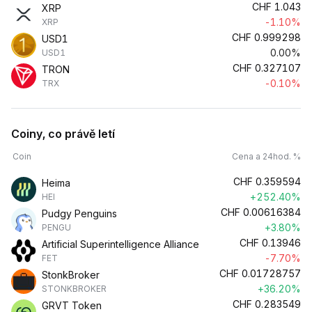
CHF
1.043
XRP
-1.10%
XRP
CHF
0.999298
USD1
0.00%
USD1
CHF
0.327107
TRON
-0.10%
TRX
Coiny, co právě letí
Coin
Cena a 24hod. %
CHF
0.359594
Heima
+252.40%
HEI
CHF
0.00616384
Pudgy Penguins
+3.80%
PENGU
CHF
0.13946
Artificial Superintelligence Alliance
-7.70%
FET
CHF
0.01728757
StonkBroker
+36.20%
STONKBROKER
CHF
0.283549
GRVT Token