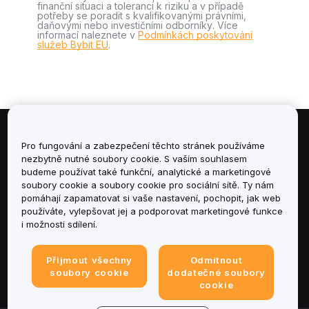
finanční situaci a toleranci k riziku a v případě
potřeby se poradit s kvalifikovanými právními,
daňovými nebo investičními odborníky. Více
informací naleznete v
Podmínkách poskytování
služeb Bybit EU
.
Informace
Pro fungování a zabezpečení těchto stránek používáme
nezbytně nutné soubory cookie. S vaším souhlasem
budeme používat také funkční, analytické a marketingové
Služby
soubory cookie a soubory cookie pro sociální sítě. Ty nám
pomáhají zapamatovat si vaše nastavení, pochopit, jak web
podpora
používáte, vylepšovat jej a podporovat marketingové funkce
i možnosti sdílení.
Produkty
Přijmout všechny
Odmítnout
Právní informace
soubory cookie
dodatečné soubory
cookie