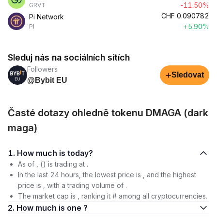
-11.50%
GRVT
CHF
0.090782
Pi Network
+5.90%
PI
Sleduj nás na sociálních sítích
Followers
+
Sledovat
@Bybit EU
Časté dotazy ohledně tokenu DMAGA (dark
maga)
1. How much is today?
As of , () is trading at .
In the last 24 hours, the lowest price is , and the highest
price is , with a trading volume of .
The market cap is , ranking it # among all cryptocurrencies.
2. How much is one ?