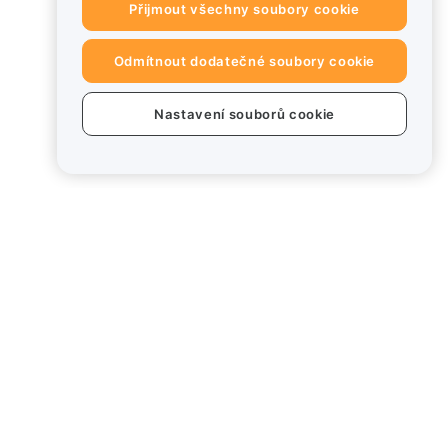
Přijmout všechny soubory cookie
Odmítnout dodatečné soubory cookie
Nastavení souborů cookie
dukty
Právní informace
od
Zásady střetu zájmů
Souhrn zásad úschovy a
správy
 Card
Informace o ESG