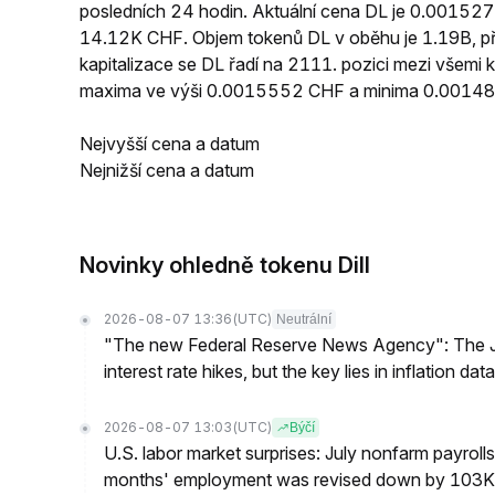
posledních 24 hodin. Aktuální cena DL je 0.0015
14.12K CHF. Objem tokenů DL v oběhu je 1.19B, při
kapitalizace se DL řadí na 2111. pozici mezi všemi
maxima ve výši 0.0015552 CHF a minima 0.0014
Nejvyšší cena a datum
Nejnižší cena a datum
Novinky ohledně tokenu Dill
2026-08-07 13:36
(UTC)
Neutrální
"The new Federal Reserve News Agency": The Ju
interest rate hikes, but the key lies in inflation data
2026-08-07 13:03
(UTC)
Býčí
U.S. labor market surprises: July nonfarm payroll
months' employment was revised down by 103K