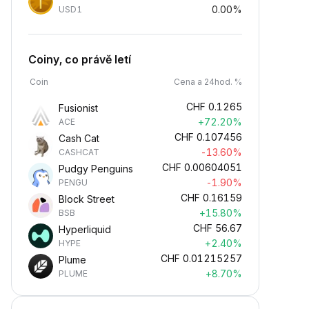
0.00%
USD1
Coiny, co právě letí
Coin
Cena a 24hod. %
CHF
0.1265
Fusionist
+72.20%
ACE
CHF
0.107456
Cash Cat
-13.60%
CASHCAT
CHF
0.00604051
Pudgy Penguins
-1.90%
PENGU
CHF
0.16159
Block Street
+15.80%
BSB
CHF
56.67
Hyperliquid
+2.40%
HYPE
CHF
0.01215257
Plume
+8.70%
PLUME