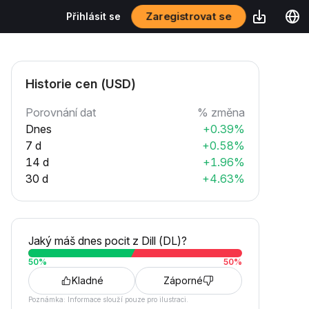
Zaregistrovat se
Přihlásit se
Historie cen (USD)
Porovnání dat
% změna
Dnes
+0.39%
7 d
+0.58%
14 d
+1.96%
30 d
+4.63%
Jaký máš dnes pocit z Dill (DL)?
50
%
50
%
Kladné
Záporné
Poznámka: Informace slouží pouze pro ilustraci.