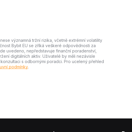
ese významná tržní rizika, včetně extrémní volatility
lečnost Bybit EU se zříká veškeré odpovědnosti za
e zde uvedeno, nepředstavuje finanční poradenství,
ní digitálních aktiv. Uživatelé by měli nezávisle
m konzultaci s odbornými poradci. Pro ucelený přehled
uvní podmínky
.