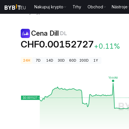
Nakupuj krypto
Trhy
Obchod
Nástroje
Ceny kryptoměn
Cena Dill DL
Cena Dill
DL
CHF0.00152727
+0.11%
24H
7D
14D
30D
60D
200D
1Y