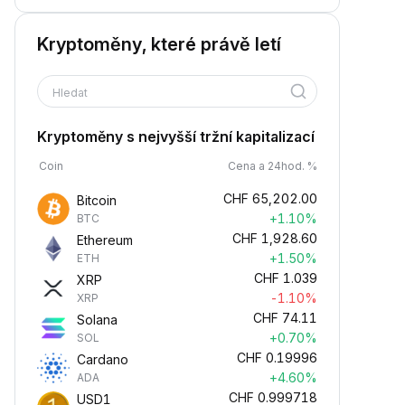
Kryptoměny, které právě letí
Hledat
Kryptoměny s nejvyšší tržní kapitalizací
Coin
Cena a 24hod. %
CHF
65,202.00
Bitcoin
+1.10%
BTC
CHF
1,928.60
Ethereum
+1.50%
ETH
CHF
1.039
XRP
-1.10%
XRP
CHF
74.11
Solana
+0.70%
SOL
CHF
0.19996
Cardano
+4.60%
ADA
CHF
0.999718
USD1