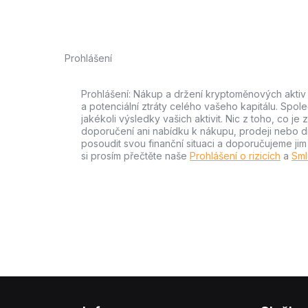
Prohlášení
Prohlášení: Nákup a držení kryptoměnových aktiv n
a potenciální ztráty celého vašeho kapitálu. Spo
jakékoli výsledky vašich aktivit. Nic z toho, co j
doporučení ani nabídku k nákupu, prodeji nebo drže
posoudit svou finanční situaci a doporučujeme ji
si prosím přečtěte naše
Prohlášení o rizicích
a
Sml