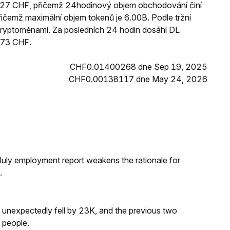
2727 CHF, přičemž 24hodinový objem obchodování činí
čemž maximální objem tokenů je 6.00B. Podle tržní
 kryptoměnami. Za posledních 24 hodin dosáhl DL
873 CHF.
CHF0.01400268 dne Sep 19, 2025
CHF0.00138117 dne May 24, 2026
ly employment report weakens the rationale for
.
s unexpectedly fell by 23K, and the previous two
 people.