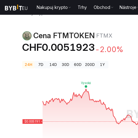
Nakupuj krypto
Trhy
Obchod
Nástroje
Ceny kryptoměn
Cena FTMTOKEN FTMX
Cena FTMTOKEN
FTMX
CHF0.0051923
-2.00%
24H
7D
14D
30D
60D
200D
1Y