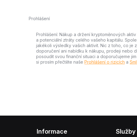
Prohlášení
Prohlášení: Nákup a držení kryptoměnových aktiv n
a potenciální ztráty celého vašeho kapitálu. Spo
jakékoli výsledky vašich aktivit. Nic z toho, co j
doporučení ani nabídku k nákupu, prodeji nebo drže
posoudit svou finanční situaci a doporučujeme ji
si prosím přečtěte naše
Prohlášení o rizicích
a
Sml
Informace
Služby