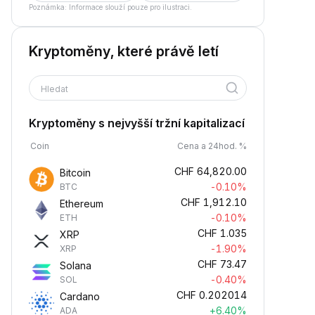
Poznámka: Informace slouží pouze pro ilustraci.
Kryptoměny, které právě letí
Hledat
Kryptoměny s nejvyšší tržní kapitalizací
Coin
Cena a 24hod. %
CHF
64,820.00
Bitcoin
-0.10%
BTC
CHF
1,912.10
Ethereum
-0.10%
ETH
CHF
1.035
XRP
-1.90%
XRP
CHF
73.47
Solana
-0.40%
SOL
CHF
0.202014
Cardano
+6.40%
ADA