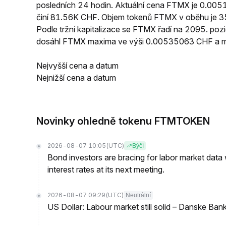
posledních 24 hodin. Aktuální cena FTMX je 0.0
činí 81.56K CHF. Objem tokenů FTMX v oběhu je 35
Podle tržní kapitalizace se FTMX řadí na 2095. poz
dosáhl FTMX maxima ve výši 0.00535063 CHF a 
Nejvyšší cena a datum
Nejnižší cena a datum
Novinky ohledně tokenu FTMTOKEN
2026-08-07 10:05
(UTC)
Býčí
Bond investors are bracing for labor market data
interest rates at its next meeting.
2026-08-07 09:29
(UTC)
Neutrální
US Dollar: Labour market still solid – Danske Ban