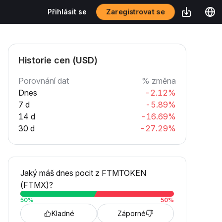
Zaregistrovat se
Přihlásit se
Historie cen (USD)
Porovnání dat
% změna
Dnes
-2.12%
7 d
-5.89%
14 d
-16.69%
30 d
-27.29%
Jaký máš dnes pocit z FTMTOKEN
(FTMX)?
50
%
50
%
Kladné
Záporné