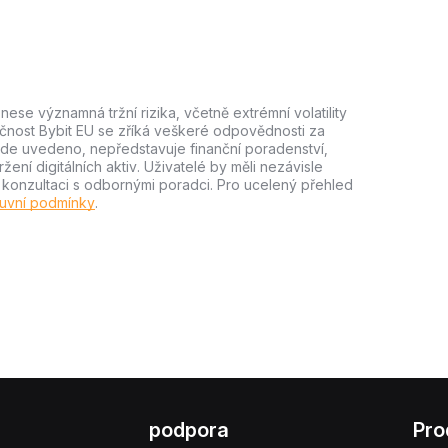
ese významná tržní rizika, včetně extrémní volatility
lečnost Bybit EU se zříká veškeré odpovědnosti za
e zde uvedeno, nepředstavuje finanční poradenství,
ní digitálních aktiv. Uživatelé by měli nezávisle
m konzultaci s odbornými poradci. Pro ucelený přehled
uvní podmínky
.
podpora
Pro