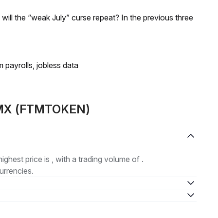
; will the “weak July” curse repeat? In the previous three
 payrolls, jobless data
FTMX (FTMTOKEN)
highest price is , with a trading volume of .
urrencies.