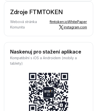
Zdroje FTMTOKEN
Webová stránka
ftmtoken.io
WhitePaper
Komunita
instagram.com
Naskenuj pro stažení aplikace
Kompatibilní s iOS a Androidem (mobily a
tablety)