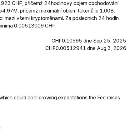
051923 CHF, přičemž 24hodinový objem obchodování
4.97M, přičemž maximální objem tokenů je 1.00B.
ici mezi všemi kryptoměnami. Za posledních 24 hodin
minima 0.00513009 CHF.
CHF0.10995 dne Sep 25, 2025
CHF0.00512941 dne Aug 3, 2026
 which could cool growing expectations the Fed raises
k