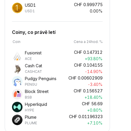
CHF
0.999775
USD1
0.00%
USD1
Coiny, co právě letí
Coin
Cena a 24hod. %
CHF
0.147312
Fusionist
+93.80%
ACE
CHF
0.104155
Cash Cat
-14.90%
CASHCAT
CHF
0.00602909
Pudgy Penguins
-3.40%
PENGU
CHF
0.156527
Block Street
+18.40%
BSB
CHF
56.69
Hyperliquid
+0.80%
HYPE
CHF
0.01196323
Plume
+7.10%
PLUME