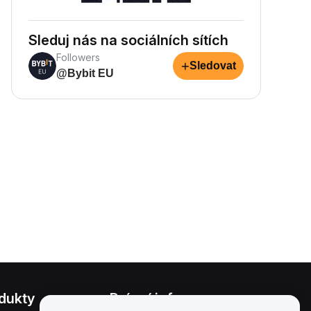
Sleduj nás na sociálních sítích
Followers
+
Sledovat
@Bybit EU
dukty
Právní informace