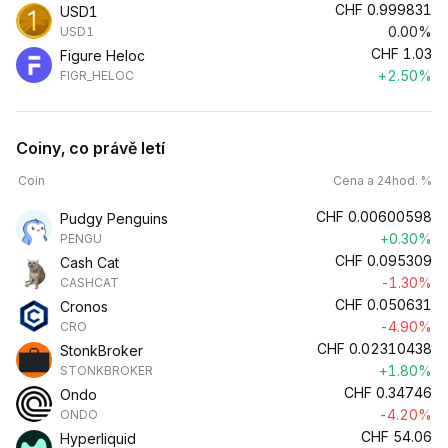
CHF
0.999831
USD1
0.00%
USD1
CHF
1.03
Figure Heloc
+2.50%
FIGR_HELOC
Coiny, co právě letí
Coin
Cena a 24hod. %
CHF
0.00600598
Pudgy Penguins
+0.30%
PENGU
CHF
0.095309
Cash Cat
-1.30%
CASHCAT
CHF
0.050631
Cronos
-4.90%
CRO
CHF
0.02310438
StonkBroker
+1.80%
STONKBROKER
CHF
0.34746
Ondo
-4.20%
ONDO
CHF
54.06
Hyperliquid