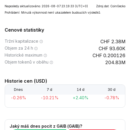
Naposledy aktualizováno: 2026-08-07 23:19:33
(UTC+0)
Zdroj dat: CoinGecko
Prohlášení: Minulá výkonnost není ukazatelem budoucích výsledků.
Cenové statistiky
Tržní kapitalizace
2.38M
Objem za 24 h
93.60K
Historické maximum
0.200126
Objem tokenů v oběhu
204.83M
Historie cen (USD)
Dnes
7 d
14 d
30 d
-0.26%
-10.21%
+2.40%
-0.78%
Jaký máš dnes pocit z GAIB (GAIB)?