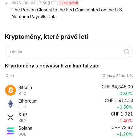
2026-08-07 17:50
(UTC)
Medvědí
The Person Closest to the Fed Commented on the U.S.
Nonfarm Payrolls Data
Kryptoměny, které právě letí
Hledat
Kryptoměny s nejvyšší tržní kapitalizací
Coin
Cena a 24hod. %
CHF
64,845.00
Bitcoin
+0.80%
BTC
CHF
1,914.13
Ethereum
+0.50%
ETH
CHF
1.021
XRP
-1.40%
XRP
CHF
73.67
Solana
+1.20%
SOL