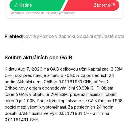
Kladné
Záporné
Poznámka: Informace slouží pouze pro ilustraci.
Přehled
Novinky
Pozice v žebříčku
Sociální sítě
Časté dotaz
Souhrn aktuálních cen GAIB
K datu Aug 7, 2026 má GAIB celkovou tržní kapitalizaci 2.38M
CHF, což představuje změnu o -0.80% za posledních 24
hodin. Aktuální cena GAIB je 0.01161933 CHF, přičemž
24hodinový objem obchodování činí 93.60K CHF. Objem
tokenů GAIB v oběhu je 204.83M, přičemž maximální objem
tokenů je 1.00B. Podle tržní kapitalizace se GAIB řadí na 1908.
pozici mezi všemi kryptoměnami. Za posledních 24 hodin
dosáhl GAIB maxima ve výši 0.01171961 CHF a minima
0.01161491 CHF.