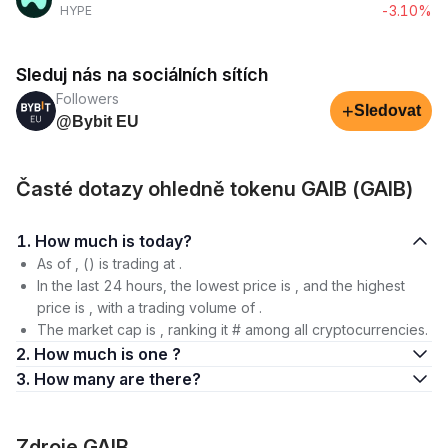
-3.10%
HYPE
Sleduj nás na sociálních sítích
Followers
+
Sledovat
@Bybit EU
Časté dotazy ohledně tokenu GAIB (GAIB)
1. How much is today?
As of , () is trading at .
In the last 24 hours, the lowest price is , and the highest
price is , with a trading volume of .
The market cap is , ranking it # among all cryptocurrencies.
2. How much is one ?
3. How many are there?
Zdroje GAIB