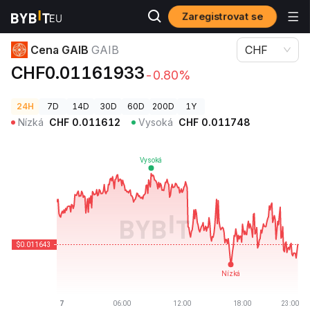
Zaregistrovat se
Ceny kryptoměn
Cena GAIB GAIB
Cena GAIB
GAIB
CHF
CHF0.01161933
-0.80%
24H
7D
14D
30D
60D
200D
1Y
Nízká
CHF
0.011612
Vysoká
CHF
0.011748