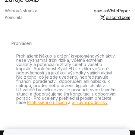
Webová stránka
gaib.ai
WhitePaper
Komunita
discord.com
Prohlášení
Prohlášení: Nákup a držení kryptoměnových aktiv
nese významná tržní rizika, včetně extrémní
volatility a potenciální ztráty celého vašeho
kapitálu. Společnost Bybit EU se zříká veškeré
odpovědnosti za jakékoli výsledky vašich aktivit.
Nic z toho, co je zde uvedeno, nepředstavuje
finanční poradenství, doporučení ani nabídku k
nákupu, prodeji nebo držení digitálních aktiv.
Uživatelé by měli nezávisle posoudit svou finanční
situaci a doporučujeme jim konzultaci s odbornými
poradci. Pro ucelený přehled si prosím přečtěte
naše
Prohlášení o rizicích
a
Smluvní podmínky
.