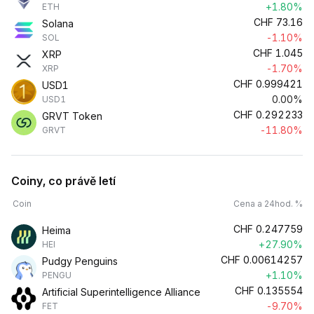
+1.80%
ETH
CHF
73.16
Solana
-1.10%
SOL
CHF
1.045
XRP
-1.70%
XRP
CHF
0.999421
USD1
0.00%
USD1
CHF
0.292233
GRVT Token
-11.80%
GRVT
Coiny, co právě letí
Coin
Cena a 24hod. %
CHF
0.247759
Heima
+27.90%
HEI
CHF
0.00614257
Pudgy Penguins
+1.10%
PENGU
CHF
0.135554
Artificial Superintelligence Alliance
-9.70%
FET