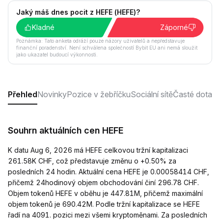
Jaký máš dnes pocit z HEFE (HEFE)?
Kladné
Záporné
Poznámka: Tato anketa odráží pouze názory uživatelů a nepředstavuje
finanční poradenství. Není schválena společností Bybit EU ani nemá sloužit
jako ukazatel budoucí výkonnosti.
Přehled
Novinky
Pozice v žebříčku
Sociální sítě
Časté dotaz
Souhrn aktuálních cen HEFE
K datu Aug 6, 2026 má HEFE celkovou tržní kapitalizaci
261.58K CHF, což představuje změnu o +0.50% za
posledních 24 hodin. Aktuální cena HEFE je 0.00058414 CHF,
přičemž 24hodinový objem obchodování činí 296.78 CHF.
Objem tokenů HEFE v oběhu je 447.81M, přičemž maximální
objem tokenů je 690.42M. Podle tržní kapitalizace se HEFE
řadí na 4091. pozici mezi všemi kryptoměnami. Za posledních