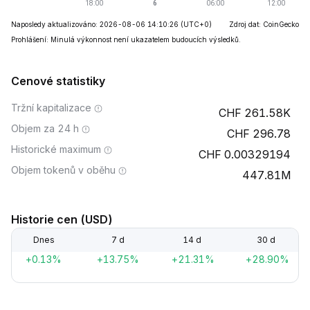
Naposledy aktualizováno: 2026-08-06 14:10:26
(UTC+0)
Zdroj dat: CoinGecko
Prohlášení: Minulá výkonnost není ukazatelem budoucích výsledků.
Cenové statistiky
Tržní kapitalizace
261.58K
Objem za 24 h
296.78
Historické maximum
0.00329194
Objem tokenů v oběhu
447.81M
Historie cen (USD)
Dnes
7 d
14 d
30 d
+0.13%
+13.75%
+21.31%
+28.90%