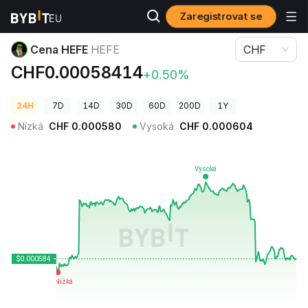
Zaregistrovat se
Ceny kryptoměn
Cena HEFE HEFE
Cena HEFE
HEFE
CHF
CHF0.00058414
+0.50%
24H
7D
14D
30D
60D
200D
1Y
Nízká
CHF
0.000580
Vysoká
CHF
0.000604