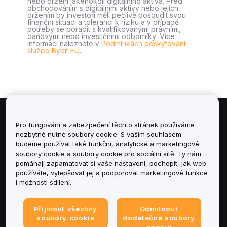
nebo držení jakéhokoli digitálního aktiva. Před
obchodováním s digitálními aktivy nebo jejich
držením by investoři měli pečlivě posoudit svou
finanční situaci a toleranci k riziku a v případě
potřeby se poradit s kvalifikovanými právními,
daňovými nebo investičními odborníky. Více
informací naleznete v
Podmínkách poskytování
služeb Bybit EU
.
Informace
Pro fungování a zabezpečení těchto stránek používáme
nezbytně nutné soubory cookie. S vaším souhlasem
budeme používat také funkční, analytické a marketingové
Služby
soubory cookie a soubory cookie pro sociální sítě. Ty nám
pomáhají zapamatovat si vaše nastavení, pochopit, jak web
podpora
používáte, vylepšovat jej a podporovat marketingové funkce
i možnosti sdílení.
Produkty
Přijmout všechny
Odmítnout
Právní informace
soubory cookie
dodatečné soubory