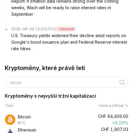
Report: If inflation data remains strong over the coming
weeks, Wach will be ready to raise interest rates in
September
2026-08-06 12:22
(UTC)
Medvědí
U.S. Treasury yields widened their decline amid reports on
Google's bond issuance plan and Federal Reserve interest
rate hikes.
Kryptoměny, které právě letí
Hledat
Kryptoměny s nejvyšší tržní kapitalizací
Coin
Cena a 24hod. %
CHF
64,409.00
Bitcoin
+0.20%
BTC
CHF
1,907.03
Ethereum