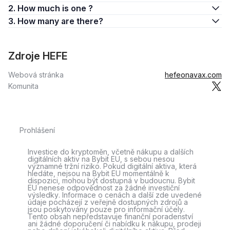
2. How much is one ?
3. How many are there?
Zdroje HEFE
Webová stránka
hefeonavax.com
Komunita
Prohlášení
Investice do kryptoměn, včetně nákupu a dalších
digitálních aktiv na Bybit EU, s sebou nesou
významné tržní riziko. Pokud digitální aktiva, která
hledáte, nejsou na Bybit EU momentálně k
dispozici, mohou být dostupná v budoucnu. Bybit
EU nenese odpovědnost za žádné investiční
výsledky. Informace o cenách a další zde uvedené
údaje pocházejí z veřejně dostupných zdrojů a
jsou poskytovány pouze pro informační účely.
Tento obsah nepředstavuje finanční poradenství
ani žádné doporučení či nabídku k nákupu, prodeji