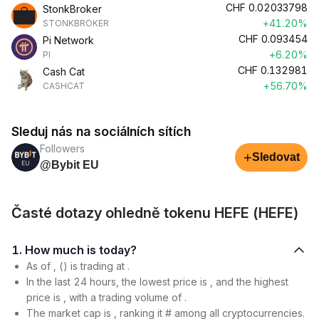
CHF
0.02033798
StonkBroker
+41.20%
STONKBROKER
CHF
0.093454
Pi Network
+6.20%
PI
CHF
0.132981
Cash Cat
+56.70%
CASHCAT
Sleduj nás na sociálních sítích
Followers
+
Sledovat
@Bybit EU
Časté dotazy ohledně tokenu HEFE (HEFE)
1. How much is today?
As of , () is trading at .
In the last 24 hours, the lowest price is , and the highest
price is , with a trading volume of .
The market cap is , ranking it # among all cryptocurrencies.