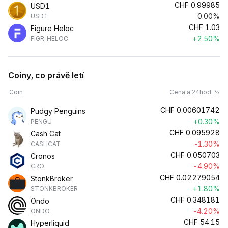
CHF
0.99985
USD1
0.00%
USD1
CHF
1.03
Figure Heloc
+2.50%
FIGR_HELOC
Coiny, co právě letí
Coin
Cena a 24hod. %
CHF
0.00601742
Pudgy Penguins
+0.30%
PENGU
CHF
0.095928
Cash Cat
-1.30%
CASHCAT
CHF
0.050703
Cronos
-4.90%
CRO
CHF
0.02279054
StonkBroker
+1.80%
STONKBROKER
CHF
0.348181
Ondo
-4.20%
ONDO
CHF
54.15
Hyperliquid