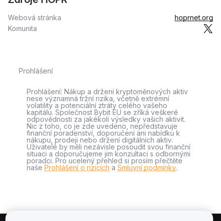
Webová stránka
hoprnet.org
Komunita
Prohlášení
Prohlášení: Nákup a držení kryptoměnových aktiv
nese významná tržní rizika, včetně extrémní
volatility a potenciální ztráty celého vašeho
kapitálu. Společnost Bybit EU se zříká veškeré
odpovědnosti za jakékoli výsledky vašich aktivit.
Nic z toho, co je zde uvedeno, nepředstavuje
finanční poradenství, doporučení ani nabídku k
nákupu, prodeji nebo držení digitálních aktiv.
Uživatelé by měli nezávisle posoudit svou finanční
situaci a doporučujeme jim konzultaci s odbornými
poradci. Pro ucelený přehled si prosím přečtěte
naše
Prohlášení o rizicích
a
Smluvní podmínky
.