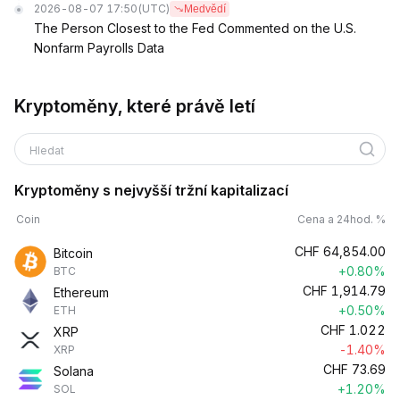
2026-08-07 17:50
(UTC)
Medvědí
The Person Closest to the Fed Commented on the U.S.
Nonfarm Payrolls Data
Kryptoměny, které právě letí
Hledat
Kryptoměny s nejvyšší tržní kapitalizací
Coin
Cena a 24hod. %
CHF
64,854.00
Bitcoin
+0.80%
BTC
CHF
1,914.79
Ethereum
+0.50%
ETH
CHF
1.022
XRP
-1.40%
XRP
CHF
73.69
Solana
+1.20%
SOL