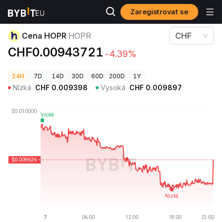
Zaregistrovat se
Ceny kryptoměn
Cena HOPR HOPR
Cena HOPR
HOPR
CHF
CHF0.00943721
-4.39%
24H
7D
14D
30D
60D
200D
1Y
Nízká
CHF
0.009398
Vysoká
CHF
0.009897