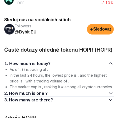
-3.10%
HYPE
Sleduj nás na sociálních sítích
Followers
+
Sledovat
@Bybit EU
Časté dotazy ohledně tokenu HOPR (HOPR)
1. How much is today?
As of , () is trading at .
In the last 24 hours, the lowest price is , and the highest
price is , with a trading volume of .
The market cap is , ranking it # among all cryptocurrencies.
2. How much is one ?
3. How many are there?
Zdroje HOPR