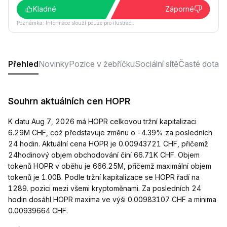
Kladné
Záporné
Poznámka: Informace slouží pouze pro ilustraci.
Přehled
Novinky
Pozice v žebříčku
Sociální sítě
Časté dotaz
Souhrn aktuálních cen HOPR
K datu Aug 7, 2026 má HOPR celkovou tržní kapitalizaci
6.29M CHF, což představuje změnu o -4.39% za posledních
24 hodin. Aktuální cena HOPR je 0.00943721 CHF, přičemž
24hodinový objem obchodování činí 66.71K CHF. Objem
tokenů HOPR v oběhu je 666.25M, přičemž maximální objem
tokenů je 1.00B. Podle tržní kapitalizace se HOPR řadí na
1289. pozici mezi všemi kryptoměnami. Za posledních 24
hodin dosáhl HOPR maxima ve výši 0.00983107 CHF a minima
0.00939664 CHF.