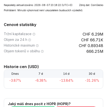
Naposledy aktualizováno: 2026-08-07 23:18:22
(UTC+0)
Zdroj dat: CoinGecko
Prohlášení: Minulá výkonnost není ukazatelem budoucích výsledků.
Cenové statistiky
Tržní kapitalizace
6.29M
Objem za 24 h
66.71K
Historické maximum
0.89348
Objem tokenů v oběhu
666.25M
Historie cen (USD)
Dnes
7 d
14 d
30 d
-3.87%
-6.38%
-13.84%
-31.26%
Jaký máš dnes pocit z HOPR (HOPR)?