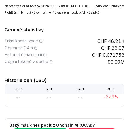
Naposledy aktualizováno: 2026-08-07 09:01:14
(UTC+0)
Zdroj dat: CoinGecko
Prohlášení: Minulá výkonnost není ukazatelem budoucích výsledků.
Cenové statistiky
Tržní kapitalizace
48.21K
Objem za 24 h
38.97
Historické maximum
0.071753
Objem tokenů v oběhu
90.00M
Historie cen (USD)
Dnes
7 d
14 d
30 d
--
--
--
-2.46%
Jaký máš dnes pocit z Onchain AI (OCAI)?