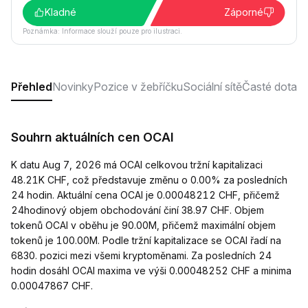
Kladné
Záporné
Poznámka: Informace slouží pouze pro ilustraci.
Přehled
Novinky
Pozice v žebříčku
Sociální sítě
Časté dotaz
Souhrn aktuálních cen OCAI
K datu Aug 7, 2026 má OCAI celkovou tržní kapitalizaci
48.21K CHF, což představuje změnu o 0.00% za posledních
24 hodin. Aktuální cena OCAI je 0.00048212 CHF, přičemž
24hodinový objem obchodování činí 38.97 CHF. Objem
tokenů OCAI v oběhu je 90.00M, přičemž maximální objem
tokenů je 100.00M. Podle tržní kapitalizace se OCAI řadí na
6830. pozici mezi všemi kryptoměnami. Za posledních 24
hodin dosáhl OCAI maxima ve výši 0.00048252 CHF a minima
0.00047867 CHF.