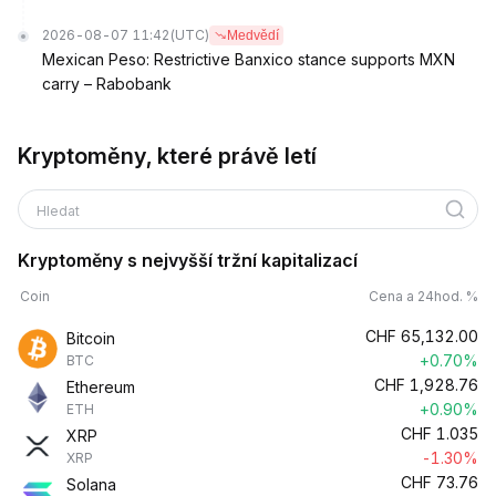
2026-08-07 11:42
(UTC)
Medvědí
Mexican Peso: Restrictive Banxico stance supports MXN
carry – Rabobank
Kryptoměny, které právě letí
Hledat
Kryptoměny s nejvyšší tržní kapitalizací
Coin
Cena a 24hod. %
CHF
65,132.00
Bitcoin
+0.70%
BTC
CHF
1,928.76
Ethereum
+0.90%
ETH
CHF
1.035
XRP
-1.30%
XRP
CHF
73.76
Solana