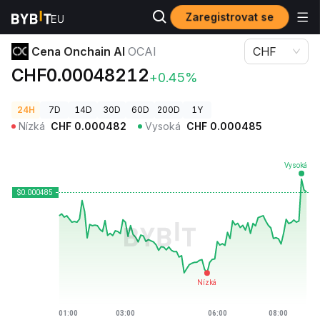
Zaregistrovat se
Ceny kryptoměn
Cena Onchain AI OCAI
Cena Onchain AI
OCAI
CHF
CHF0.00048212
+0.45%
24H
7D
14D
30D
60D
200D
1Y
Nízká
CHF
0.000482
Vysoká
CHF
0.000485