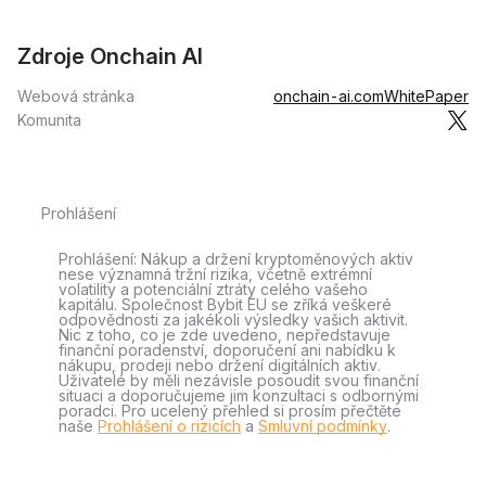
Zdroje Onchain AI
Webová stránka
onchain-ai.com
WhitePaper
Komunita
Prohlášení
Prohlášení: Nákup a držení kryptoměnových aktiv
nese významná tržní rizika, včetně extrémní
volatility a potenciální ztráty celého vašeho
kapitálu. Společnost Bybit EU se zříká veškeré
odpovědnosti za jakékoli výsledky vašich aktivit.
Nic z toho, co je zde uvedeno, nepředstavuje
finanční poradenství, doporučení ani nabídku k
nákupu, prodeji nebo držení digitálních aktiv.
Uživatelé by měli nezávisle posoudit svou finanční
situaci a doporučujeme jim konzultaci s odbornými
poradci. Pro ucelený přehled si prosím přečtěte
naše
Prohlášení o rizicích
a
Smluvní podmínky
.