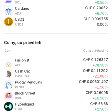
+0.50%
SOL
CHF
0.20052
Cardano
+6.70%
ADA
CHF
0.999755
USD1
0.00%
USD1
Coiny, co právě letí
Coin
Cena a 24hod. %
CHF
0.126327
Fusionist
+78.50%
ACE
CHF
0.111292
Cash Cat
-21.00%
CASHCAT
CHF
0.00601407
Pudgy Penguins
-1.50%
PENGU
CHF
0.16095
Block Street
+16.50%
BSB
CHF
56.68
Hyperliquid
+2.50%
HYPE