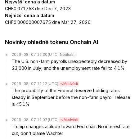
Nejvyšší cena a datum
CHF0.071753 dne Dec 7, 2023
Nejnižší cena a datum
CHF0.000000007675 dne Mar 27, 2026
Novinky ohledně tokenu Onchain AI
2026-08-07 12:30
(UTC)
Neutrální
The U.S. non-farm payrolls unexpectedly decreased by
23,000 in July, and the unemployment rate fell to 4.1%.
2026-08-07 12:12
(UTC)
Medvědí
The probability of the Federal Reserve holding rates
steady in September before the non-farm payroll release
is 45.1%
2026-08-07 12:07
(UTC)
Medvědí
Trump changes attitude toward Fed chair: No interest rate
cut, don't blame Wachter