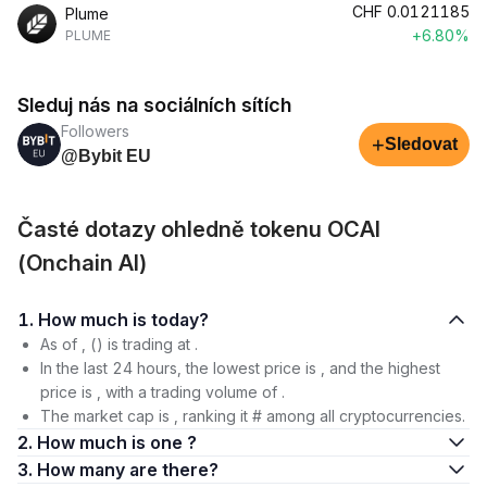
CHF
0.0121185
Plume
+6.80%
PLUME
Sleduj nás na sociálních sítích
Followers
+
Sledovat
@Bybit EU
Časté dotazy ohledně tokenu OCAI
(Onchain AI)
1. How much is today?
As of , () is trading at .
In the last 24 hours, the lowest price is , and the highest
price is , with a trading volume of .
The market cap is , ranking it # among all cryptocurrencies.
2. How much is one ?
3. How many are there?