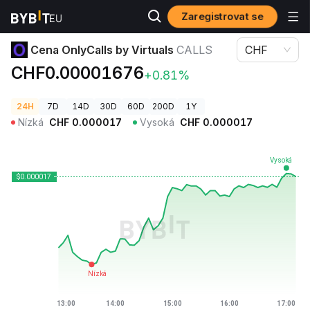
Zaregistrovat se
Ceny kryptoměn
Cena OnlyCalls by Virtuals CALLS
Cena OnlyCalls by Virtuals
CALLS
CHF
CHF0.00001676
+0.81%
24H
7D
14D
30D
60D
200D
1Y
Nízká
CHF
0.000017
Vysoká
CHF
0.000017