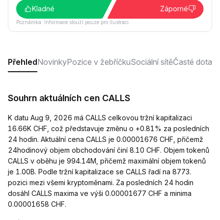
Kladné
Záporné
Poznámka: Informace slouží pouze pro ilustraci.
Přehled
Novinky
Pozice v žebříčku
Sociální sítě
Časté dotaz
Souhrn aktuálních cen CALLS
K datu Aug 9, 2026 má CALLS celkovou tržní kapitalizaci
16.66K CHF, což představuje změnu o +0.81% za posledních
24 hodin. Aktuální cena CALLS je 0.00001676 CHF, přičemž
24hodinový objem obchodování činí 8.10 CHF. Objem tokenů
CALLS v oběhu je 994.14M, přičemž maximální objem tokenů
je 1.00B. Podle tržní kapitalizace se CALLS řadí na 8773.
pozici mezi všemi kryptoměnami. Za posledních 24 hodin
dosáhl CALLS maxima ve výši 0.00001677 CHF a minima
0.00001658 CHF.