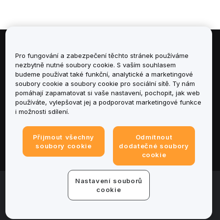
Informace
Pro fungování a zabezpečení těchto stránek používáme
nezbytně nutné soubory cookie. S vaším souhlasem
budeme používat také funkční, analytické a marketingové
Služby
soubory cookie a soubory cookie pro sociální sítě. Ty nám
pomáhají zapamatovat si vaše nastavení, pochopit, jak web
podpora
používáte, vylepšovat jej a podporovat marketingové funkce
i možnosti sdílení.
Produkty
Přijmout všechny
Odmítnout
Právní informace
soubory cookie
dodatečné soubory
cookie
Nastavení souborů
© 2025-2026 Bybit.eu. Všechna práva vyhrazena.
cookie
Podmínky poskytování služeb
|
Podmínky ochrany
osobních údajů
|
Tiráž
|
Centrum předvoleb souborů
cookie