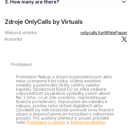
3. How many are there?
Zdroje OnlyCalls by Virtuals
Webová stránka
onlycalls.fun
WhitePaper
Komunita
Prohlášení
Prohlášení: Nákup a držení kryptoměnových aktiv
nese významná tržní rizika, včetně extrémní
volatility a potenciální ztráty celého vašeho
kapitálu. Společnost Bybit EU se zříká veškeré
odpovědnosti za jakékoli výsledky vašich aktivit.
Nic z toho, co je zde uvedeno, nepředstavuje
finanční poradenství, doporučení ani nabídku k
nákupu, prodeji nebo držení digitálních aktiv.
Uživatelé by měli nezávisle posoudit svou finanční
situaci a doporučujeme jim konzultaci s odbornými
poradci. Pro ucelený přehled si prosím přečtěte
naše
Prohlášení o rizicích
a
Smluvní podmínky
.