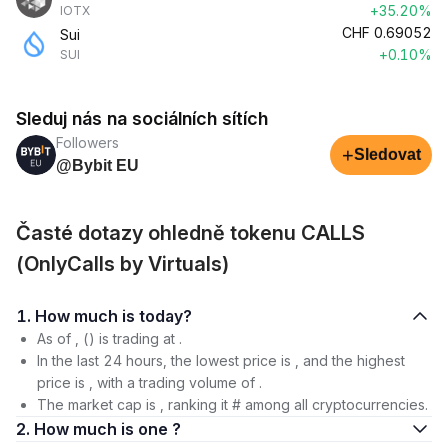
+35.20%
IOTX
CHF
0.69052
Sui
+0.10%
SUI
Sleduj nás na sociálních sítích
Followers
+
Sledovat
@Bybit EU
Časté dotazy ohledně tokenu CALLS
(OnlyCalls by Virtuals)
1. How much is today?
As of , () is trading at .
In the last 24 hours, the lowest price is , and the highest
price is , with a trading volume of .
The market cap is , ranking it # among all cryptocurrencies.
2. How much is one ?