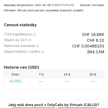
Naposledy aktualizováno: 2026-08-08 17:06:57
(UTC+0)
Zdroj dat: CoinGecko
Prohlášení: Minulá výkonnost není ukazatelem budoucích výsledků.
Cenové statistiky
Tržní kapitalizace
16.66K
Objem za 24 h
8.10
Historické maximum
0.00488103
Objem tokenů v oběhu
994.14M
Historie cen (USD)
Dnes
7 d
14 d
30 d
+0.79%
--
--
--
Jaký máš dnes pocit z OnlyCalls by Virtuals (CALLS)?