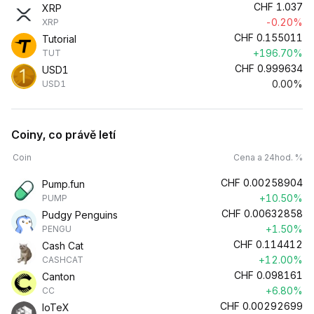
CHF
1.037
XRP
-0.20%
XRP
CHF
0.155011
Tutorial
+196.70%
TUT
CHF
0.999634
USD1
0.00%
USD1
Coiny, co právě letí
Coin
Cena a 24hod. %
CHF
0.00258904
Pump.fun
+10.50%
PUMP
CHF
0.00632858
Pudgy Penguins
+1.50%
PENGU
CHF
0.114412
Cash Cat
+12.00%
CASHCAT
CHF
0.098161
Canton
+6.80%
CC
CHF
0.00292699
IoTeX