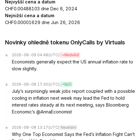
Nejvyšší cena a datum
CHF0.00488103 dne Dec 6, 2024
Nejnižší cena a datum
CHF0.00001629 dne Jun 26, 2026
Novinky ohledně tokenu OnlyCalls by Virtuals
2026-08-09 04:48
(UTC)
Medvědí
Economists generally expect the US annual inflation rate to
slow slightly.
2026-08-08 17:30
(UTC)
Býčí
July’s surprisingly weak jobs report coupled with a possible
cooling in inflation next week may lead the Fed to hold
interest rates steady at its next meeting, says Bloomberg
Economic’s @AnnaEconomist
2026-08-08 13:17
(UTC)
Neutrální
Why One Top Economist Says the Fed’s Inflation Fight Can’t