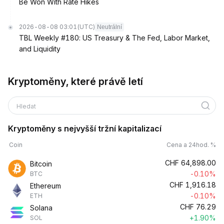
Be Won With Rate Hikes
2026-08-08 03:01
(UTC)
Neutrální
TBL Weekly #180: US Treasury & The Fed, Labor Market,
and Liquidity
Kryptoměny, které právě letí
Hledat
Kryptoměny s nejvyšší tržní kapitalizací
Coin
Cena a 24hod. %
CHF
64,898.00
Bitcoin
-0.10%
BTC
CHF
1,916.18
Ethereum
-0.10%
ETH
CHF
76.29
Solana
+1.90%
SOL