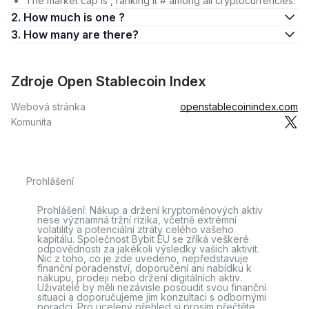
The market cap is , ranking it # among all cryptocurrencies.
2. How much is one ?
3. How many are there?
Zdroje Open Stablecoin Index
Webová stránka
openstablecoinindex.com
Komunita
Prohlášení
Prohlášení: Nákup a držení kryptoměnových aktiv
nese významná tržní rizika, včetně extrémní
volatility a potenciální ztráty celého vašeho
kapitálu. Společnost Bybit EU se zříká veškeré
odpovědnosti za jakékoli výsledky vašich aktivit.
Nic z toho, co je zde uvedeno, nepředstavuje
finanční poradenství, doporučení ani nabídku k
nákupu, prodeji nebo držení digitálních aktiv.
Uživatelé by měli nezávisle posoudit svou finanční
situaci a doporučujeme jim konzultaci s odbornými
poradci. Pro ucelený přehled si prosím přečtěte