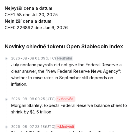
Nejvyšší cena a datum
CHF1.58 dne Jul 20, 2025
Nejnižší cena a datum
CHF0.226892 dne Jun 6, 2026
Novinky ohledně tokenu Open Stablecoin Index
2026-08-08 01:39
(UTC)
Neutrální
July nonfarm payrolls did not give the Federal Reserve a
clear answer; the “New Federal Reserve News Agency”:
whether to raise rates in September still depends on
inflation.
2026-08-08 00:25
(UTC)
Medvědí
Morgan Stanley: Expects Federal Reserve balance sheet to
shrink by $1.5 trillion
2026-08-07 23:28
(UTC)
Medvědí