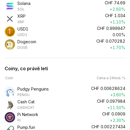
CHF
74.69
Solana
+2.60%
SOL
CHF
1.034
XRP
+1.10%
XRP
CHF
0.999947
USD1
0.00%
USD1
CHF
0.070282
Dogecoin
+1.70%
DOGE
Coiny, co právě letí
Coin
Cena a 24hod. %
CHF
0.00628624
Pudgy Penguins
+3.60%
PENGU
CHF
0.097984
Cash Cat
+11.50%
CASHCAT
CHF
0.0909
Pi Network
+2.30%
PI
CHF
0.00227434
Pump.fun