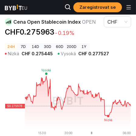
Zaregistrovat se
Ceny kryptoměn
Cena Open Stablecoin Index OPEN
Cena Open Stablecoin Index
OPEN
CHF
CHF0.275963
-0.19%
24H
7D
14D
30D
60D
200D
1Y
Nízká
CHF
0.275445
Vysoká
CHF
0.277527