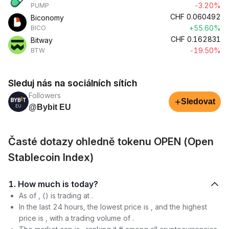
-3.20%
PUMP
CHF
0.060492
Biconomy
+55.60%
BICO
CHF
0.162831
Bitway
-19.50%
BTW
Sleduj nás na sociálních sítích
Followers
+
Sledovat
@Bybit EU
Časté dotazy ohledně tokenu OPEN (Open
Stablecoin Index)
1. How much is today?
As of , () is trading at .
In the last 24 hours, the lowest price is , and the highest
price is , with a trading volume of .