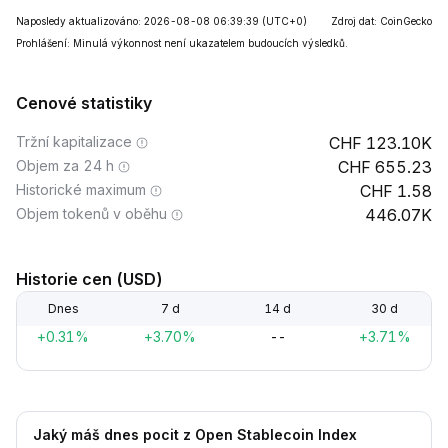
Naposledy aktualizováno: 2026-08-08 06:39:39
(UTC+0)
Zdroj dat: CoinGecko
Prohlášení: Minulá výkonnost není ukazatelem budoucích výsledků.
Cenové statistiky
Tržní kapitalizace
123.10K
Objem za 24 h
655.23
Historické maximum
1.58
Objem tokenů v oběhu
446.07K
Historie cen (USD)
Dnes
7 d
14 d
30 d
+0.31%
+3.70%
--
+3.71%
Jaký máš dnes pocit z Open Stablecoin Index