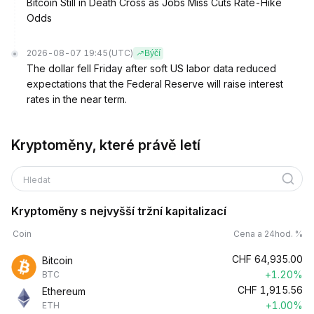
Bitcoin Still in Death Cross as Jobs Miss Cuts Rate-Hike
Odds
2026-08-07 19:45
(UTC)
Býčí
The dollar fell Friday after soft US labor data reduced
expectations that the Federal Reserve will raise interest
rates in the near term.
Kryptoměny, které právě letí
Hledat
Kryptoměny s nejvyšší tržní kapitalizací
Coin
Cena a 24hod. %
CHF
64,935.00
Bitcoin
+1.20%
BTC
CHF
1,915.56
Ethereum
+1.00%
ETH