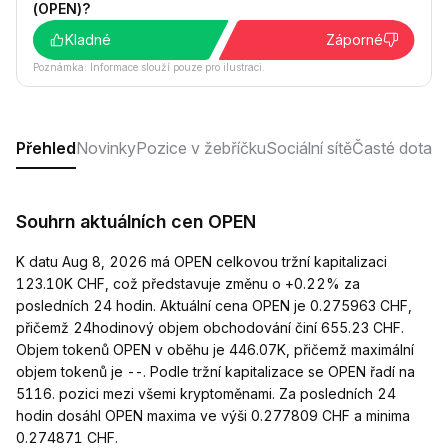
(OPEN)?
Kladné
Záporné
Poznámka: Informace slouží pouze pro ilustraci.
Přehled
Novinky
Pozice v žebříčku
Sociální sítě
Časté dotaz
Souhrn aktuálních cen OPEN
K datu Aug 8, 2026 má OPEN celkovou tržní kapitalizaci
123.10K CHF, což představuje změnu o +0.22% za
posledních 24 hodin. Aktuální cena OPEN je 0.275963 CHF,
přičemž 24hodinový objem obchodování činí 655.23 CHF.
Objem tokenů OPEN v oběhu je 446.07K, přičemž maximální
objem tokenů je --. Podle tržní kapitalizace se OPEN řadí na
5116. pozici mezi všemi kryptoměnami. Za posledních 24
hodin dosáhl OPEN maxima ve výši 0.277809 CHF a minima
0.274871 CHF.