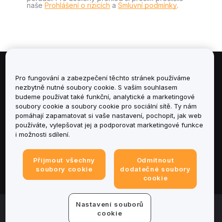
naše
Prohlášení o rizicích
a
Smluvní podmínky
.
Informace
Pro fungování a zabezpečení těchto stránek používáme
nezbytně nutné soubory cookie. S vaším souhlasem
budeme používat také funkční, analytické a marketingové
Služby
soubory cookie a soubory cookie pro sociální sítě. Ty nám
pomáhají zapamatovat si vaše nastavení, pochopit, jak web
podpora
používáte, vylepšovat jej a podporovat marketingové funkce
i možnosti sdílení.
Produkty
Přijmout všechny
Odmítnout
Právní informace
soubory cookie
dodatečné soubory
cookie
Nastavení souborů
© 2025-2026 Bybit.eu. All rights reserved.
cookie
Podmínky poskytování služeb
|
Podmínky ochrany