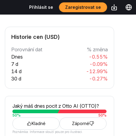
Zaregistrovat se
Přihlásit se
Historie cen (USD)
Porovnání dat
% změna
Dnes
-0.55%
7 d
-0.09%
14 d
-12.99%
30 d
-0.27%
Jaký máš dnes pocit z Otto AI (OTTO)?
50
%
50
%
Kladné
Záporné
Poznámka: Informace slouží pouze pro ilustraci.