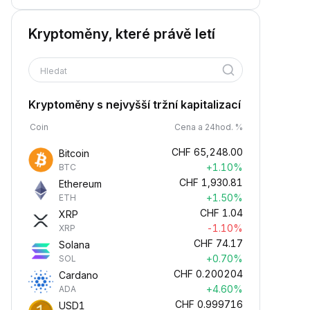
Kryptoměny, které právě letí
Hledat
Kryptoměny s nejvyšší tržní kapitalizací
Coin
Cena a 24hod. %
CHF
65,248.00
Bitcoin
+1.10%
BTC
CHF
1,930.81
Ethereum
+1.50%
ETH
CHF
1.04
XRP
-1.10%
XRP
CHF
74.17
Solana
+0.70%
SOL
CHF
0.200204
Cardano
+4.60%
ADA
CHF
0.999716
USD1