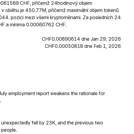
.00061589 CHF, přičemž 24hodinový objem
v oběhu je 450.77M, přičemž maximální objem tokenů
 4044. pozici mezi všemi kryptoměnami. Za posledních 24
HF a minima 0.00060762 CHF.
CHF0.00890614 dne Jan 29, 2026
CHF0.00050818 dne Feb 1, 2026
ly employment report weakens the rationale for
.
s unexpectedly fell by 23K, and the previous two
 people.