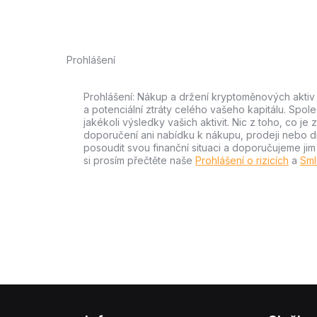
Prohlášení
Prohlášení: Nákup a držení kryptoměnových aktiv n
a potenciální ztráty celého vašeho kapitálu. Spo
jakékoli výsledky vašich aktivit. Nic z toho, co j
doporučení ani nabídku k nákupu, prodeji nebo drže
posoudit svou finanční situaci a doporučujeme ji
si prosím přečtěte naše
Prohlášení o rizicích
a
Sml