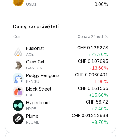
0.00%
USD1
Coiny, co právě letí
Coin
Cena a 24hod. %
CHF
0.126278
Fusionist
+72.20%
ACE
CHF
0.107695
Cash Cat
-13.60%
CASHCAT
CHF
0.0060401
Pudgy Penguins
-1.90%
PENGU
CHF
0.161555
Block Street
+15.80%
BSB
CHF
56.72
Hyperliquid
+2.40%
HYPE
CHF
0.01212994
Plume
+8.70%
PLUME