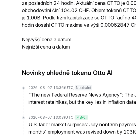
za posledních 24 hodin. Aktuální cena OTTO je 0
obchodování činí 104.02 CHF. Objem tokenů OTTO 
je 1.00B. Podle tržní kapitalizace se OTTO řadí na
hodin dosáhl OTTO maxima ve výši 0.00062847 C
Nejvyšší cena a datum
Nejnižší cena a datum
Novinky ohledně tokenu Otto AI
2026-08-07 13:36
(UTC)
Neutrální
"The new Federal Reserve News Agency": The Ju
interest rate hikes, but the key lies in inflation data
2026-08-07 13:03
(UTC)
Býčí
U.S. labor market surprises: July nonfarm payroll
months' employment was revised down by 103K