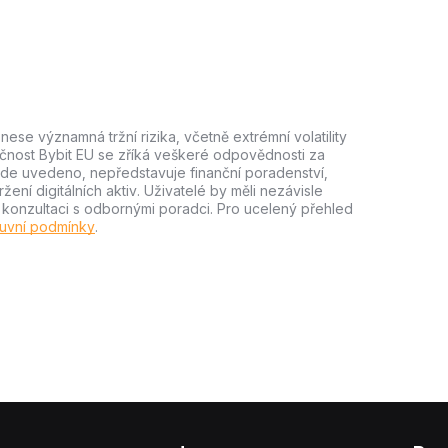
ese významná tržní rizika, včetně extrémní volatility
lečnost Bybit EU se zříká veškeré odpovědnosti za
e zde uvedeno, nepředstavuje finanční poradenství,
ní digitálních aktiv. Uživatelé by měli nezávisle
m konzultaci s odbornými poradci. Pro ucelený přehled
uvní podmínky
.