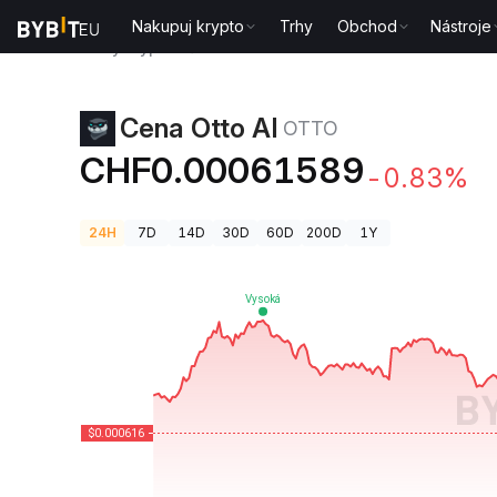
Nakupuj krypto
Trhy
Obchod
Nástroje
Ceny kryptoměn
Cena Otto AI OTTO
Cena Otto AI
OTTO
CHF0.00061589
-0.83%
24H
7D
14D
30D
60D
200D
1Y