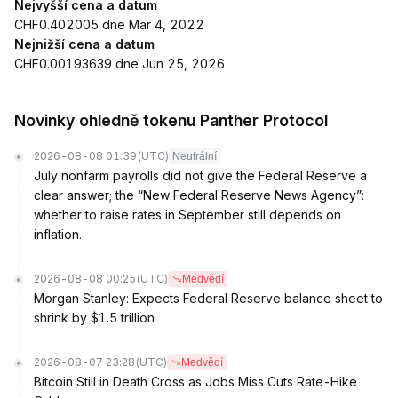
Nejvyšší cena a datum
CHF0.402005 dne Mar 4, 2022
Nejnižší cena a datum
CHF0.00193639 dne Jun 25, 2026
Novinky ohledně tokenu Panther Protocol
2026-08-08 01:39
(UTC)
Neutrální
July nonfarm payrolls did not give the Federal Reserve a
clear answer; the “New Federal Reserve News Agency”:
whether to raise rates in September still depends on
inflation.
2026-08-08 00:25
(UTC)
Medvědí
Morgan Stanley: Expects Federal Reserve balance sheet to
shrink by $1.5 trillion
2026-08-07 23:28
(UTC)
Medvědí
Bitcoin Still in Death Cross as Jobs Miss Cuts Rate-Hike