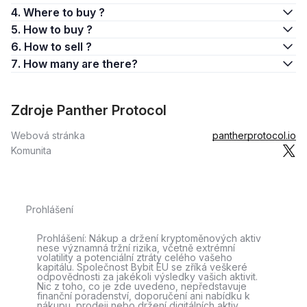
4. Where to buy ?
5. How to buy ?
6. How to sell ?
7. How many are there?
Zdroje Panther Protocol
Webová stránka
pantherprotocol.io
Komunita
Prohlášení
Prohlášení: Nákup a držení kryptoměnových aktiv
nese významná tržní rizika, včetně extrémní
volatility a potenciální ztráty celého vašeho
kapitálu. Společnost Bybit EU se zříká veškeré
odpovědnosti za jakékoli výsledky vašich aktivit.
Nic z toho, co je zde uvedeno, nepředstavuje
finanční poradenství, doporučení ani nabídku k
nákupu, prodeji nebo držení digitálních aktiv.