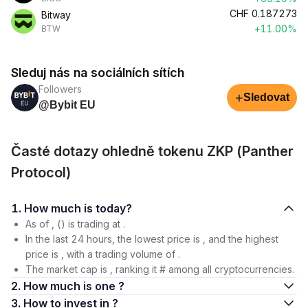
CHF
0.187273
Bitway
+11.00%
BTW
Sleduj nás na sociálních sítích
Followers
+
Sledovat
@Bybit EU
Časté dotazy ohledně tokenu ZKP (Panther
Protocol)
1. How much is today?
As of , () is trading at .
In the last 24 hours, the lowest price is , and the highest
price is , with a trading volume of .
The market cap is , ranking it # among all cryptocurrencies.
2. How much is one ?
3. How to invest in ?