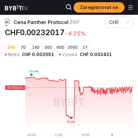
Zaregistrovat se
Ceny kryptoměn
Cena Panther Protocol ZKP
Cena Panther Protocol
ZKP
CHF
CHF0.00232017
-4.25%
24H
7D
14D
30D
60D
200D
1Y
Nízká
CHF
0.002051
Vysoká
CHF
0.002431