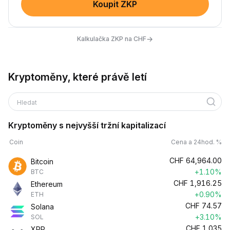
Koupit ZKP
→
Kalkulačka ZKP na CHF
Kryptoměny, které právě letí
Hledat
Kryptoměny s nejvyšší tržní kapitalizací
Coin
Cena a 24hod. %
CHF
64,964.00
Bitcoin
+1.10%
BTC
CHF
1,916.25
Ethereum
+0.90%
ETH
CHF
74.57
Solana
+3.10%
SOL
CHF
1.035
XRP