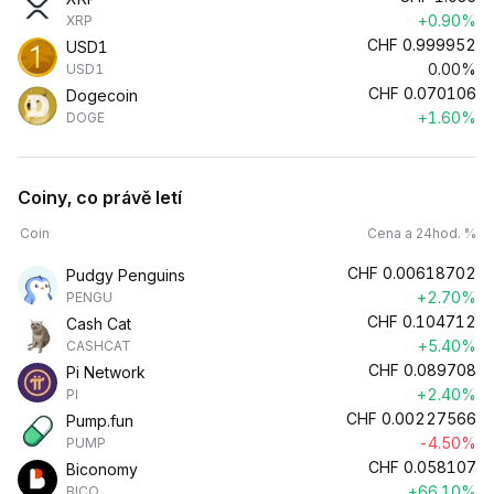
+0.90%
XRP
CHF
0.999952
USD1
0.00%
USD1
CHF
0.070106
Dogecoin
+1.60%
DOGE
Coiny, co právě letí
Coin
Cena a 24hod. %
CHF
0.00618702
Pudgy Penguins
+2.70%
PENGU
CHF
0.104712
Cash Cat
+5.40%
CASHCAT
CHF
0.089708
Pi Network
+2.40%
PI
CHF
0.00227566
Pump.fun
-4.50%
PUMP
CHF
0.058107
Biconomy
+66.10%
BICO