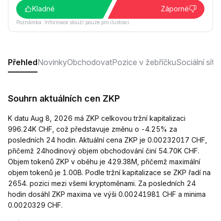
Kladné
Záporné
Poznámka: Informace slouží pouze pro ilustraci.
Přehled
Novinky
Obchodovat
Pozice v žebříčku
Sociální sítě
Souhrn aktuálních cen ZKP
K datu Aug 8, 2026 má ZKP celkovou tržní kapitalizaci
996.24K CHF, což představuje změnu o -4.25% za
posledních 24 hodin. Aktuální cena ZKP je 0.00232017 CHF,
přičemž 24hodinový objem obchodování činí 54.70K CHF.
Objem tokenů ZKP v oběhu je 429.38M, přičemž maximální
objem tokenů je 1.00B. Podle tržní kapitalizace se ZKP řadí na
2654. pozici mezi všemi kryptoměnami. Za posledních 24
hodin dosáhl ZKP maxima ve výši 0.00241981 CHF a minima
0.0020329 CHF.