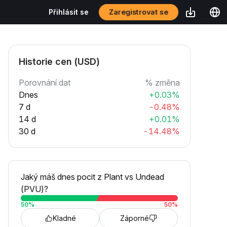
Zaregistrovat se
Přihlásit se
Historie cen (USD)
Porovnání dat
% změna
Dnes
+0.03%
7 d
-0.48%
14 d
+0.01%
30 d
-14.48%
Jaký máš dnes pocit z Plant vs Undead
(PVU)?
50
%
50
%
Kladné
Záporné