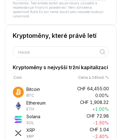
Poznámka: Tato anketa odráží pouze názory uživatelů a
nepředstavuje finanční poradenství. Není schválena
společností Bybit EU ani nemá sloužit jako ukazatel budoucí
výkonnosti.
Kryptoměny, které právě letí
Hledat
Kryptoměny s nejvyšší tržní kapitalizací
Coin
Cena a 24hod. %
CHF
64,455.00
Bitcoin
0.00%
BTC
CHF
1,908.32
Ethereum
+1.00%
ETH
CHF
72.98
Solana
-1.50%
SOL
CHF
1.04
XRP
-2.40%
XRP