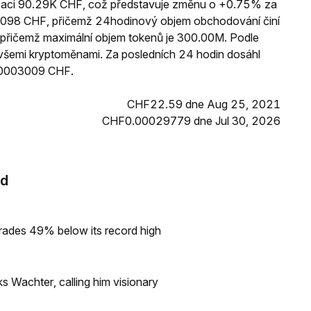
izaci 90.29K CHF, což představuje změnu o +0.75% za
30098 CHF, přičemž 24hodinový objem obchodování činí
přičemž maximální objem tokenů je 300.00M. Podle
i všemi kryptoměnami. Za posledních 24 hodin dosáhl
.0003009 CHF.
CHF22.59 dne Aug 25, 2021
CHF0.00029779 dne Jul 30, 2026
ad
rades 49% below its record high
s Wachter, calling him visionary