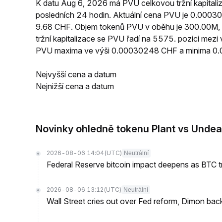
K datu Aug 6, 2026 má PVU celkovou tržní kapital
posledních 24 hodin. Aktuální cena PVU je 0.000
9.68 CHF. Objem tokenů PVU v oběhu je 300.00M, 
tržní kapitalizace se PVU řadí na 5575. pozici mez
PVU maxima ve výši 0.00030248 CHF a minima 0
Nejvyšší cena a datum
Nejnižší cena a datum
Novinky ohledně tokenu Plant vs Unde
2026-08-06 14:04
(UTC)
Neutrální
Federal Reserve bitcoin impact deepens as BTC t
2026-08-06 13:12
(UTC)
Neutrální
Wall Street cries out over Fed reform, Dimon back