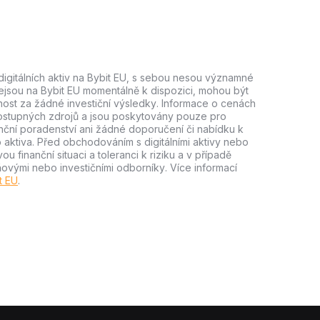
digitálních aktiv na Bybit EU, s sebou nesou významné
, nejsou na Bybit EU momentálně k dispozici, mohou být
st za žádné investiční výsledky. Informace o cenách
dostupných zdrojů a jsou poskytovány pouze pro
nční poradenství ani žádné doporučení či nabídku k
o aktiva. Před obchodováním s digitálními aktivy nebo
ou finanční situaci a toleranci k riziku a v případě
ňovými nebo investičními odborníky. Více informací
t EU
.