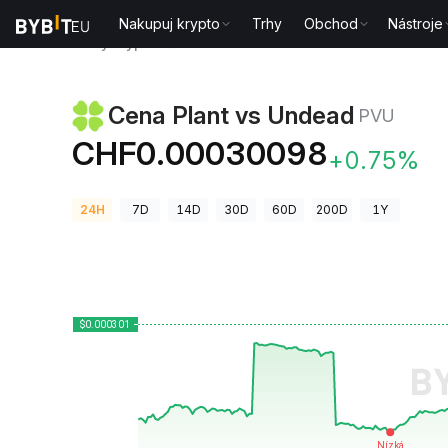
Nakupuj krypto
Trhy
Obchod
Nástroje
Ceny kryptoměn
Cena Plant vs Undead PVU
Cena Plant vs Undead
PVU
CHF0.00030098
+0.75%
24H
7D
14D
30D
60D
200D
1Y