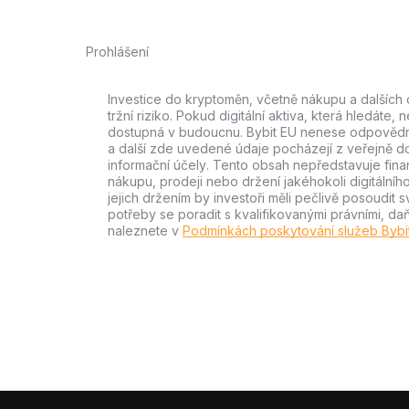
Prohlášení
Investice do kryptoměn, včetně nákupu a dalších 
tržní riziko. Pokud digitální aktiva, která hledáte
dostupná v budoucnu. Bybit EU nenese odpovědno
a další zde uvedené údaje pocházejí z veřejně 
informační účely. Tento obsah nepředstavuje fina
nákupu, prodeji nebo držení jakéhokoli digitálníh
jejich držením by investoři měli pečlivě posoudit sv
potřeby se poradit s kvalifikovanými právními, da
naleznete v
Podmínkách poskytování služeb Bybi