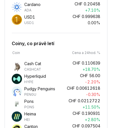
CHF
0.20458
Cardano
+7.10%
ADA
CHF
0.999638
USD1
0.00%
USD1
Coiny, co právě letí
Coin
Cena a 24hod. %
CHF
0.110639
Cash Cat
+18.70%
CASHCAT
CHF
56.00
Hyperliquid
-2.20%
HYPE
CHF
0.00612618
Pudgy Penguins
-0.30%
PENGU
CHF
0.0212722
Pons
+11.50%
PONS
CHF
0.190931
Heima
+2.80%
HEI
CHF
0.097504
Canton