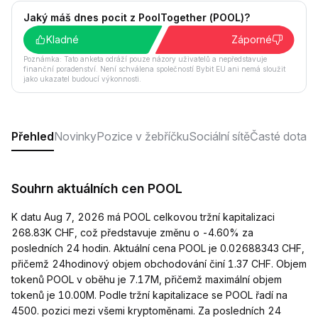
Jaký máš dnes pocit z PoolTogether (POOL)?
Kladné
Záporné
Poznámka: Tato anketa odráží pouze názory uživatelů a nepředstavuje
finanční poradenství. Není schválena společností Bybit EU ani nemá sloužit
jako ukazatel budoucí výkonnosti.
Přehled
Novinky
Pozice v žebříčku
Sociální sítě
Časté dotaz
Souhrn aktuálních cen POOL
K datu Aug 7, 2026 má POOL celkovou tržní kapitalizaci
268.83K CHF, což představuje změnu o -4.60% za
posledních 24 hodin. Aktuální cena POOL je 0.02688343 CHF,
přičemž 24hodinový objem obchodování činí 1.37 CHF. Objem
tokenů POOL v oběhu je 7.17M, přičemž maximální objem
tokenů je 10.00M. Podle tržní kapitalizace se POOL řadí na
4500. pozici mezi všemi kryptoměnami. Za posledních 24