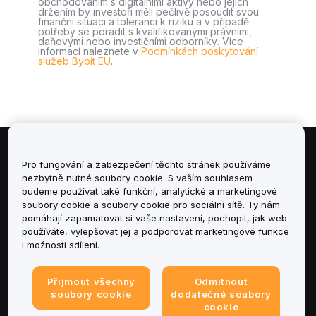
obchodováním s digitálními aktivy nebo jejich
držením by investoři měli pečlivě posoudit svou
finanční situaci a toleranci k riziku a v případě
potřeby se poradit s kvalifikovanými právními,
daňovými nebo investičními odborníky. Více
informací naleznete v
Podmínkách poskytování
služeb Bybit EU
.
Informace
Pro fungování a zabezpečení těchto stránek používáme
nezbytně nutné soubory cookie. S vaším souhlasem
budeme používat také funkční, analytické a marketingové
Služby
soubory cookie a soubory cookie pro sociální sítě. Ty nám
pomáhají zapamatovat si vaše nastavení, pochopit, jak web
podpora
používáte, vylepšovat jej a podporovat marketingové funkce
i možnosti sdílení.
Produkty
Přijmout všechny
Odmítnout
Právní informace
soubory cookie
dodatečné soubory
cookie