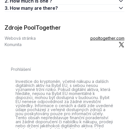
2. How much is one ?
3. How many are there?
Zdroje PoolTogether
Webová stránka
pooltogether.com
Komunita
Prohlášení
Investice do kryptoměn, včetně nákupu a dalších
digitálních aktiv na Bybit EU, s sebou nesou
významné tržní riziko. Pokud digitální aktiva, která
hledáte, nejsou na Bybit EU momentálně k
dispozici, mohou být dostupná v budoucnu. Bybit
EU nenese odpovědnost za žádné investiční
výsledky. Informace o cenách a další zde uvedené
údaje pocházejí z veřejně dostupných zdrojů a
jsou poskytovány pouze pro informační účely.
Tento obsah nepředstavuje finanční poradenství
ani žádné doporučení či nabídku k nákupu, prodeji
nebo držení jakéhokoli digitálního aktiva. Před