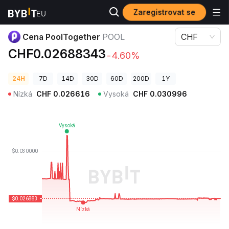
Zaregistrovat se
Ceny kryptoměn
Cena PoolTogether POOL
Cena PoolTogether
POOL
CHF
CHF0.02688343
-4.60%
24H
7D
14D
30D
60D
200D
1Y
Nízká
CHF
0.026616
Vysoká
CHF
0.030996