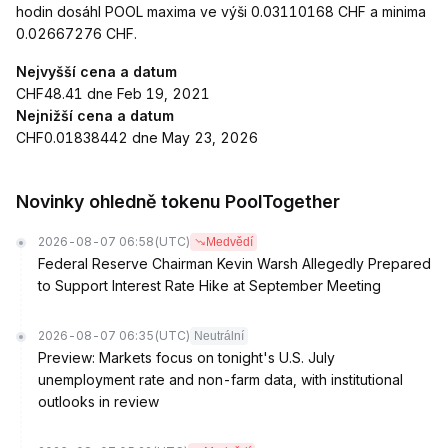
hodin dosáhl POOL maxima ve výši 0.03110168 CHF a minima
0.02667276 CHF.
Nejvyšší cena a datum
CHF48.41 dne Feb 19, 2021
Nejnižší cena a datum
CHF0.01838442 dne May 23, 2026
Novinky ohledně tokenu PoolTogether
2026-08-07 06:58
(UTC)
Medvědí
Federal Reserve Chairman Kevin Warsh Allegedly Prepared
to Support Interest Rate Hike at September Meeting
2026-08-07 06:35
(UTC)
Neutrální
Preview: Markets focus on tonight's U.S. July
unemployment rate and non-farm data, with institutional
outlooks in review