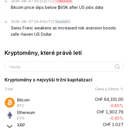
2026-08-07 05:22
(UTC)
Medvědí
Bitcoin price slips below $65K after US jobs data
2026-08-07 04:43
(UTC)
Neutrální
Swiss Franc weakens as increased risk aversion boosts
safe-haven US Dollar
Kryptoměny, které právě letí
Hledat
Kryptoměny s nejvyšší tržní kapitalizací
Coin
Cena a 24hod. %
CHF
64,331.00
Bitcoin
-0.80%
BTC
CHF
1,902.76
Ethereum
-0.40%
ETH
CHF
1.027
XRP