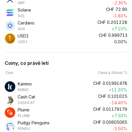
-2.30%
XRP
CHF
72.90
Solana
-1.80%
SOL
CHF
0.201228
Cardano
+7.10%
ADA
CHF
0.999713
USD1
0.00%
USD1
Coiny, co právě letí
Coin
Cena a 24hod. %
CHF
0.01991478
Kamino
+11.20%
KMNO
CHF
0.101025
Cash Cat
-14.40%
CASHCAT
CHF
0.01179179
Plume
+7.50%
PLUME
CHF
0.00605065
Pudgy Penguins
-3.50%
PENGU