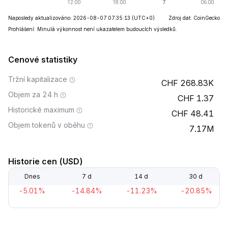
Naposledy aktualizováno: 2026-08-07 07:35:13
(UTC+0)
Zdroj dat: CoinGecko
Prohlášení: Minulá výkonnost není ukazatelem budoucích výsledků.
Cenové statistiky
Tržní kapitalizace
268.83K
Objem za 24 h
1.37
Historické maximum
48.41
Objem tokenů v oběhu
7.17M
Historie cen (USD)
Dnes
7 d
14 d
30 d
-5.01%
-14.84%
-11.23%
-20.85%