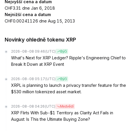
Nejvyšší cena a datum
CHF3.31 dne Jan 6, 2018
Nejnižší cena a datum
CHF0.00241126 dne Aug 15, 2013
Novinky ohledně tokenu XRP
2026-08-08 09:46
(UTC)
Býčí
What's Next for XRP Ledger? Ripple's Engineering Chief to
Break It Down at XRP Event
2026-08-08 05:17
(UTC)
Býčí
XRPL is planning to launch a privacy transfer feature for the
$530 million tokenized asset market.
2026-08-08 04:26
(UTC)
Medvědí
XRP Flirts With Sub-$1 Territory as Clarity Act Fails in
August: Is This the Ultimate Buying Zone?