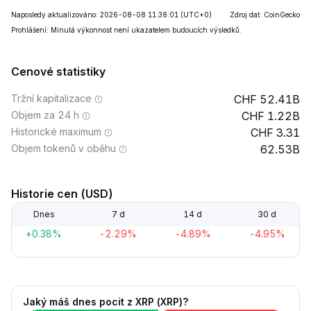
Naposledy aktualizováno: 2026-08-08 11:38:01
(UTC+0)
Zdroj dat: CoinGecko
Prohlášení: Minulá výkonnost není ukazatelem budoucích výsledků.
Cenové statistiky
Tržní kapitalizace
52.41B
Objem za 24 h
1.22B
Historické maximum
3.31
Objem tokenů v oběhu
62.53B
Historie cen (USD)
Dnes
7 d
14 d
30 d
+0.38%
-2.29%
-4.89%
-4.95%
Jaký máš dnes pocit z XRP (XRP)?