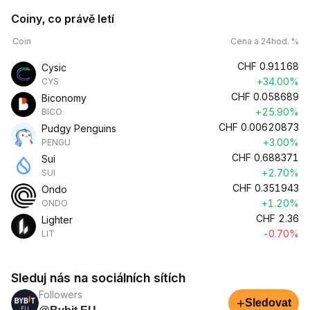
Coiny, co právě letí
Coin
Cena a 24hod. %
CHF
0.91168
Cysic
+34.00%
CYS
CHF
0.058689
Biconomy
+25.90%
BICO
CHF
0.00620873
Pudgy Penguins
+3.00%
PENGU
CHF
0.688371
Sui
+2.70%
SUI
CHF
0.351943
Ondo
+1.20%
ONDO
CHF
2.36
Lighter
-0.70%
LIT
Sleduj nás na sociálních sítích
Followers
+
Sledovat