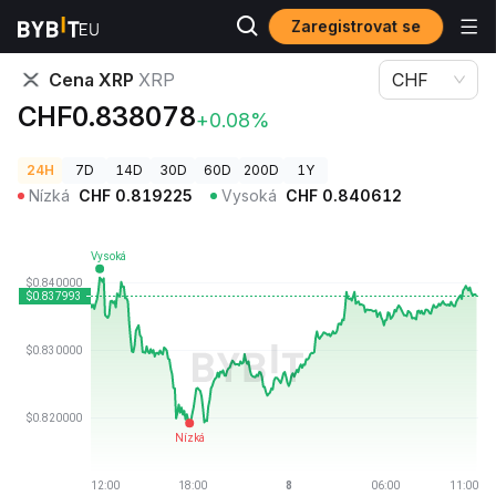
Zaregistrovat se
Ceny kryptoměn
Cena XRP XRP
Cena XRP
XRP
CHF
CHF0.838078
+0.08%
24H
7D
14D
30D
60D
200D
1Y
Nízká
CHF
0.819225
Vysoká
CHF
0.840612