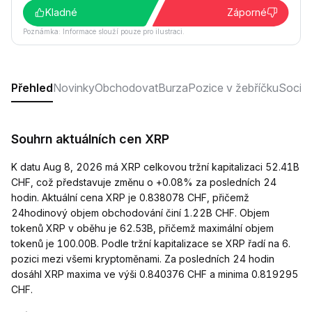
Kladné
Záporné
Poznámka: Informace slouží pouze pro ilustraci.
Přehled
Novinky
Obchodovat
Burza
Pozice v žebříčku
Sociáln
Souhrn aktuálních cen XRP
K datu Aug 8, 2026 má XRP celkovou tržní kapitalizaci 52.41B
CHF, což představuje změnu o +0.08% za posledních 24
hodin. Aktuální cena XRP je 0.838078 CHF, přičemž
24hodinový objem obchodování činí 1.22B CHF. Objem
tokenů XRP v oběhu je 62.53B, přičemž maximální objem
tokenů je 100.00B. Podle tržní kapitalizace se XRP řadí na 6.
pozici mezi všemi kryptoměnami. Za posledních 24 hodin
dosáhl XRP maxima ve výši 0.840376 CHF a minima 0.819295
CHF.