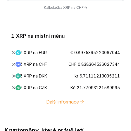
→
Kalkulačka XRP na CHF
1 XRP na místní měnu
Z XRP na EUR
€ 0.8975395223067044
Z XRP na CHF
CHF 0.838364536027344
Z XRP na DKK
kr 6.71111213035211
Z XRP na CZK
Kč 21.77093121589995
Další informace
Kryptoměny, které právě letí