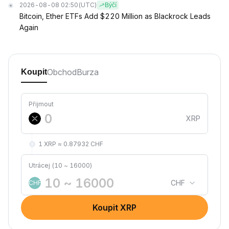
2026-08-08 02:50
(UTC)
Býčí
Bitcoin, Ether ETFs Add $220 Million as Blackrock Leads
Again
Obchod
Burza
Koupit
Přijmout
XRP
1 XRP ≈ 0.87932 CHF
Utrácej (10 ~ 16000)
CHF
CHF
Koupit XRP