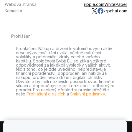
Webová stránka
ripple.com
WhitePaper
Komunita
xrpchat.com
Prohlášení
Prohlášení: Nákup a držení kryptoměnových aktiv
nese významná tržní rizika, včetně extrémní
volatility a potenciální ztráty celého vašeho
kapitálu. Společnost Bybit EU se zříká veškeré
odpovědnosti za jakékoli výsledky vašich aktivit.
Nic z toho, co je zde uvedeno, nepředstavuje
finanční poradenství, doporučení ani nabídku k
nákupu, prodeji nebo držení digitálních aktiv.
Uživatelé by měli nezávisle posoudit svou finanční
situaci a doporučujeme jim konzultaci s odbornými
poradci. Pro ucelený přehled si prosím přečtěte
naše
Prohlášení o rizicích
a
Smluvní podmínky
.