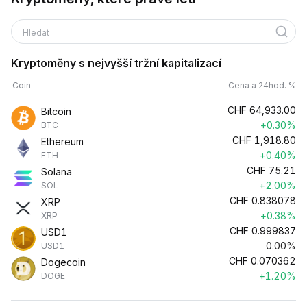
Hledat
Kryptoměny s nejvyšší tržní kapitalizací
Coin
Cena a 24hod. %
CHF
64,933.00
Bitcoin
+0.30%
BTC
CHF
1,918.80
Ethereum
+0.40%
ETH
CHF
75.21
Solana
+2.00%
SOL
CHF
0.838078
XRP
+0.38%
XRP
CHF
0.999837
USD1
0.00%
USD1
CHF
0.070362
Dogecoin
+1.20%
DOGE