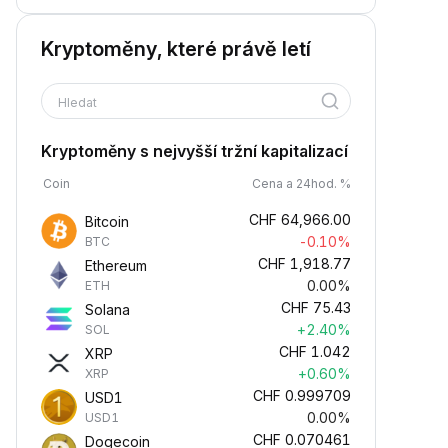
Kryptoměny, které právě letí
Hledat
Kryptoměny s nejvyšší tržní kapitalizací
Coin
Cena a 24hod. %
CHF
64,966.00
Bitcoin
-0.10%
BTC
CHF
1,918.77
Ethereum
0.00%
ETH
CHF
75.43
Solana
+2.40%
SOL
CHF
1.042
XRP
+0.60%
XRP
CHF
0.999709
USD1
0.00%
USD1
CHF
0.070461
Dogecoin