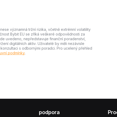
ese významná tržní rizika, včetně extrémní volatility
lečnost Bybit EU se zříká veškeré odpovědnosti za
e zde uvedeno, nepředstavuje finanční poradenství,
ní digitálních aktiv. Uživatelé by měli nezávisle
m konzultaci s odbornými poradci. Pro ucelený přehled
uvní podmínky
.
podpora
Pro