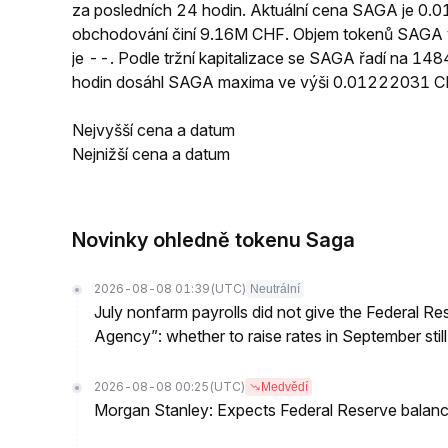
za posledních 24 hodin. Aktuální cena SAGA je 0
obchodování činí 9.16M CHF. Objem tokenů SAGA v
je --. Podle tržní kapitalizace se SAGA řadí na 14
hodin dosáhl SAGA maxima ve výši 0.01222031 C
Nejvyšší cena a datum
Nejnižší cena a datum
Novinky ohledně tokenu Saga
2026-08-08 01:39
(UTC)
Neutrální
July nonfarm payrolls did not give the Federal 
Agency”: whether to raise rates in September still
2026-08-08 00:25
(UTC)
Medvědí
Morgan Stanley: Expects Federal Reserve balance 