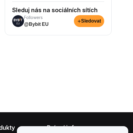
Sleduj nás na sociálních sítích
Followers
+
Sledovat
@Bybit EU
dukty
Právní informace