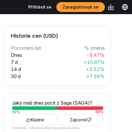
Zaregistrovat se
Přihlásit se
Historie cen (USD)
Porovnání dat
% změna
Dnes
-9.47%
7 d
+10.97%
14 d
+3.52%
30 d
+7.56%
Jaký máš dnes pocit z Saga (SAGA)?
50
%
50
%
Kladné
Záporné
Poznámka: Informace slouží pouze pro ilustraci.