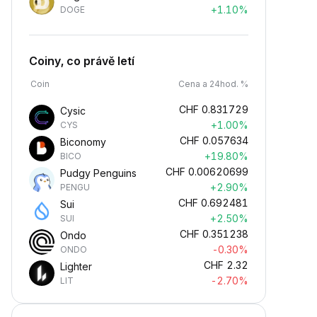
+1.10%
DOGE
Coiny, co právě letí
Coin
Cena a 24hod. %
CHF
0.831729
Cysic
+1.00%
CYS
CHF
0.057634
Biconomy
+19.80%
BICO
CHF
0.00620699
Pudgy Penguins
+2.90%
PENGU
CHF
0.692481
Sui
+2.50%
SUI
CHF
0.351238
Ondo
-0.30%
ONDO
CHF
2.32
Lighter
-2.70%
LIT