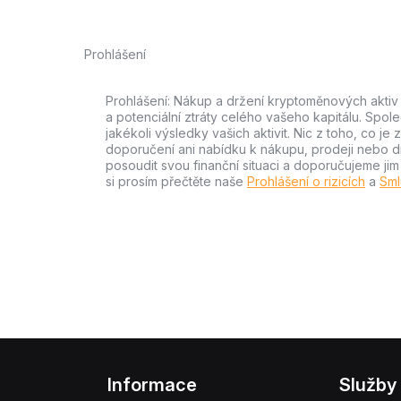
Prohlášení
Prohlášení: Nákup a držení kryptoměnových aktiv n
a potenciální ztráty celého vašeho kapitálu. Spo
jakékoli výsledky vašich aktivit. Nic z toho, co j
doporučení ani nabídku k nákupu, prodeji nebo drže
posoudit svou finanční situaci a doporučujeme ji
si prosím přečtěte naše
Prohlášení o rizicích
a
Sml
Informace
Služby