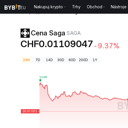
Nakupuj krypto
Trhy
Obchod
Nástroje
Ceny kryptoměn
Cena Saga SAGA
Cena Saga
SAGA
CHF0.01109047
-9.37%
24H
7D
14D
30D
60D
200D
1Y