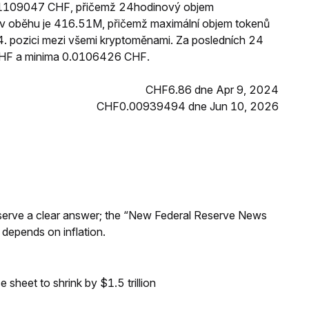
.01109047 CHF, přičemž 24hodinový objem
 oběhu je 416.51M, přičemž maximální objem tokenů
84. pozici mezi všemi kryptoměnami. Za posledních 24
HF a minima 0.0106426 CHF.
CHF6.86 dne Apr 9, 2024
CHF0.00939494 dne Jun 10, 2026
Reserve a clear answer; the “New Federal Reserve News
 depends on inflation.
sheet to shrink by $1.5 trillion