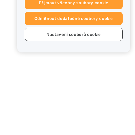
Přijmout všechny soubory cookie
Odmítnout dodatečné soubory cookie
Nastavení souborů cookie
dukty
Právní informace
od
Zásady střetu zájmů
Souhrn zásad úschovy a
správy
 Card
Informace o ESG