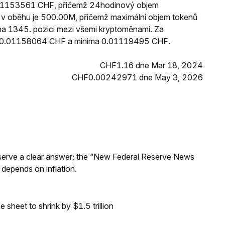
0.01153561 CHF, přičemž 24hodinový objem
v oběhu je 500.00M, přičemž maximální objem tokenů
 na 1345. pozici mezi všemi kryptoměnami. Za
ši 0.01158064 CHF a minima 0.01119495 CHF.
CHF1.16 dne Mar 18, 2024
CHF0.00242971 dne May 3, 2026
Reserve a clear answer; the “New Federal Reserve News
 depends on inflation.
sheet to shrink by $1.5 trillion