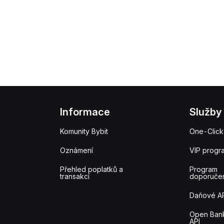
Informace
Služby
Komunity Bybit
One-Click
Oznámení
VIP progr
Přehled poplatků a
Program
transakcí
doporuče
Daňové A
Open Ban
API