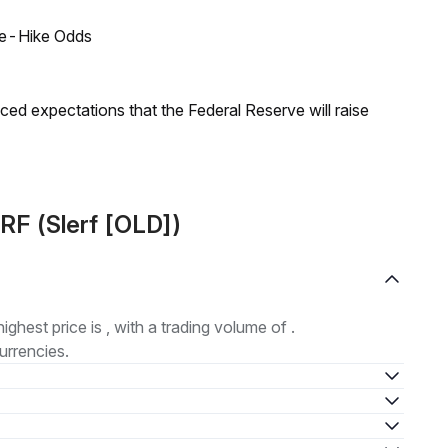
ate-Hike Odds
duced expectations that the Federal Reserve will raise
RF (Slerf [OLD])
highest price is , with a trading volume of .
urrencies.