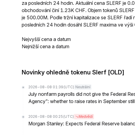
za posledních 24 hodin. Aktuální cena SLERF je 
obchodování činí 1.23K CHF. Objem tokenů SLERF 
je 500.00M. Podle tržní kapitalizace se SLERF řadí
posledních 24 hodin dosáhl SLERF maxima ve vý
Nejvyšší cena a datum
Nejnižší cena a datum
Novinky ohledně tokenu Slerf [OLD]
2026-08-08 01:39
(UTC)
Neutrální
July nonfarm payrolls did not give the Federal 
Agency”: whether to raise rates in September still
2026-08-08 00:25
(UTC)
Medvědí
Morgan Stanley: Expects Federal Reserve balance 