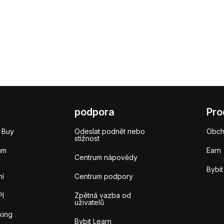
podpora
Pro
 Buy
Odeslat podnět nebo
Obc
stížnost
am
Earn
Centrum nápovědy
Bybit
ní
Centrum podpory
PI
Zpětná vazba od
uživatelů
king
Bybit Learn