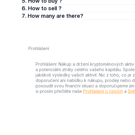
5. How to buy ?
6. How to sell ?
7. How many are there?
Prohlášení
Prohlášení: Nákup a držení kryptoměnových aktiv n
a potenciální ztráty celého vašeho kapitálu. Spo
jakékoli výsledky vašich aktivit. Nic z toho, co j
doporučení ani nabídku k nákupu, prodeji nebo drže
posoudit svou finanční situaci a doporučujeme ji
si prosím přečtěte naše
Prohlášení o rizicích
a
Sml