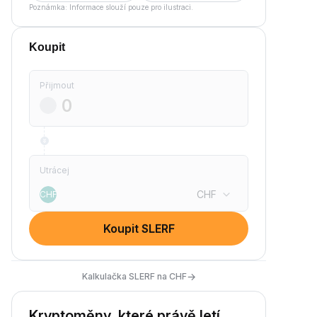
Poznámka: Informace slouží pouze pro ilustraci.
Koupit
Přijmout
Utrácej
CHF
CHF
Koupit SLERF
→
Kalkulačka SLERF na CHF
Kryptoměny, které právě letí