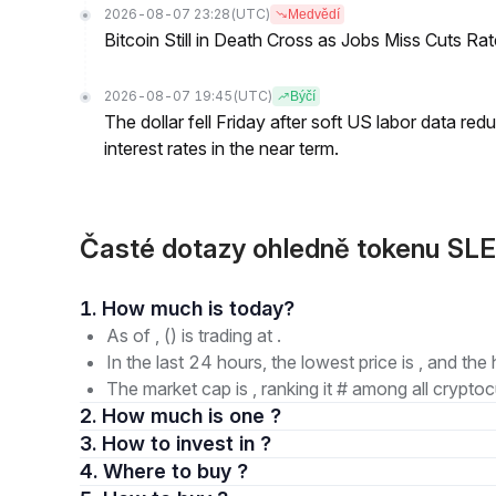
2026-08-07 23:28
(UTC)
Medvědí
Bitcoin Still in Death Cross as Jobs Miss Cuts R
2026-08-07 19:45
(UTC)
Býčí
The dollar fell Friday after soft US labor data re
interest rates in the near term.
Časté dotazy ohledně tokenu SLE
1. How much is today?
As of , () is trading at .
In the last 24 hours, the lowest price is , and the 
The market cap is , ranking it # among all cryptoc
2. How much is one ?
3. How to invest in ?
4. Where to buy ?