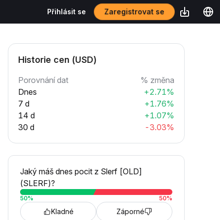
Zaregistrovat se
Přihlásit se
Historie cen (USD)
Porovnání dat
% změna
Dnes
+2.71%
7 d
+1.76%
14 d
+1.07%
30 d
-3.03%
Jaký máš dnes pocit z Slerf [OLD]
(SLERF)?
50
%
50
%
Kladné
Záporné