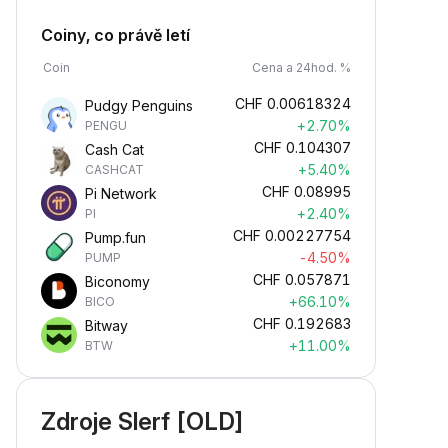
Coiny, co právě letí
Coin
Cena a 24hod. %
CHF
0.00618324
Pudgy Penguins
+2.70%
PENGU
CHF
0.104307
Cash Cat
+5.40%
CASHCAT
CHF
0.08995
Pi Network
+2.40%
PI
CHF
0.00227754
Pump.fun
-4.50%
PUMP
CHF
0.057871
Biconomy
+66.10%
BICO
CHF
0.192683
Bitway
+11.00%
BTW
Zdroje Slerf [OLD]