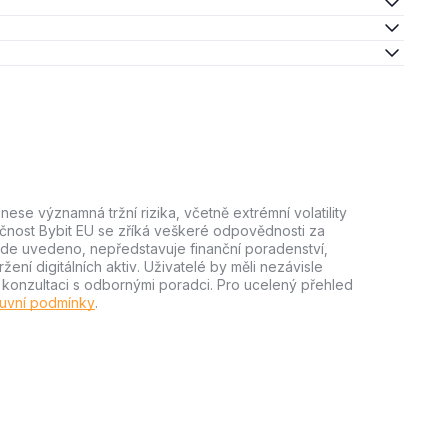
ese významná tržní rizika, včetně extrémní volatility
lečnost Bybit EU se zříká veškeré odpovědnosti za
e zde uvedeno, nepředstavuje finanční poradenství,
ní digitálních aktiv. Uživatelé by měli nezávisle
m konzultaci s odbornými poradci. Pro ucelený přehled
uvní podmínky
.