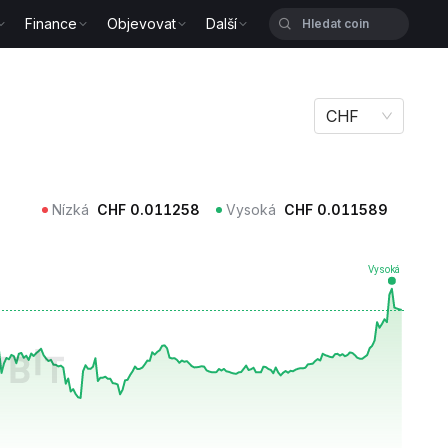
Finance
Objevovat
Další
CHF
Nízká
CHF
0.011258
Vysoká
CHF
0.011589