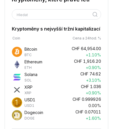
Hledat
Kryptoměny s nejvyšší tržní kapitalizací
Coin
Cena a 24hod. %
CHF
64,954.00
Bitcoin
+1.10%
BTC
CHF
1,916.20
Ethereum
+0.90%
ETH
CHF
74.62
Solana
+3.10%
SOL
CHF
1.036
XRP
+0.90%
XRP
CHF
0.999926
USD1
0.00%
USD1
CHF
0.07011
Dogecoin
+1.60%
DOGE