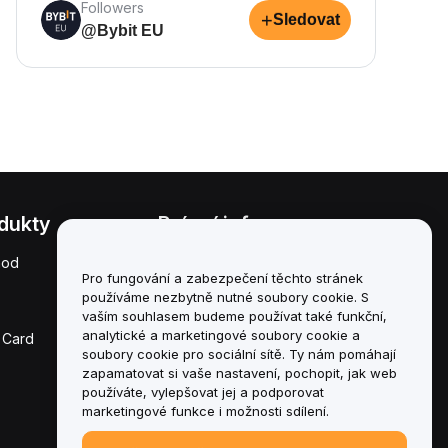
Followers
+
Sledovat
@Bybit EU
dukty
Právní informace
hod
Zásady střetu zájmů
Pro fungování a zabezpečení těchto stránek
používáme nezbytně nutné soubory cookie. S
Souhrn zásad úschovy a
správy
vaším souhlasem budeme používat také funkční,
analytické a marketingové soubory cookie a
 Card
Informace o ESG
soubory cookie pro sociální sítě. Ty nám pomáhají
zapamatovat si vaše nastavení, pochopit, jak web
Crypto-Asset White
používáte, vylepšovat jej a podporovat
Papers
marketingové funkce i možnosti sdílení.