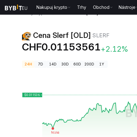
Nakupuj krypto
Trhy
Obchod
Nástroje
Ceny kryptoměn
Cena Slerf [OLD] SLERF
Cena Slerf [OLD]
SLERF
CHF0.01153561
+2.12%
24H
7D
14D
30D
60D
200D
1Y