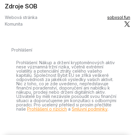
Zdroje SOB
Webová stránka
sobxsol.fun
Komunita
Prohlášení
Prohlášení: Nákup a držení kryptoměnových aktiv
nese významná tržní rizika, včetně extrémní
volatility a potenciální ztráty celého vašeho
kapitálu. Společnost Bybit EU se zříká veškeré
odpovědnosti za jakékoli výsledky vašich aktivit.
Nic z toho, co je zde uvedeno, nepředstavuje
finanční poradenství, doporučení ani nabídku k
nákupu, prodeji nebo držení digitálních aktiv.
Uživatelé by měli nezávisle posoudit svou finanční
situaci a doporučujeme jim konzultaci s odbornými
poradci. Pro ucelený přehled si prosím přečtěte
naše
Prohlášení o rizicích
a
Smluvní podmínky
.