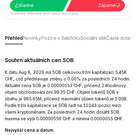
Kladné
Záporné
Poznámka: Informace slouží pouze pro ilustraci.
Přehled
Novinky
Pozice v žebříčku
Sociální sítě
Časté dotaz
Souhrn aktuálních cen SOB
K datu Aug 8, 2026 má SOB celkovou tržní kapitalizaci 5.45K
CHF, což představuje změnu o 0.00% za posledních 24 hodin.
Aktuální cena SOB je 0.00000553 CHF, přičemž 24hodinový
objem obchodování činí 99.35 CHF. Objem tokenů SOB v
oběhu je 985.65M, přičemž maximální objem tokenů je 1.00B.
Podle tržní kapitalizace se SOB řadí na 11043. pozici mezi
všemi kryptoměnami. Za posledních 24 hodin dosáhl SOB
maxima ve výši 0.00000556 CHF a minima 0.0000055 CHF.
Nejvyšší cena a datum