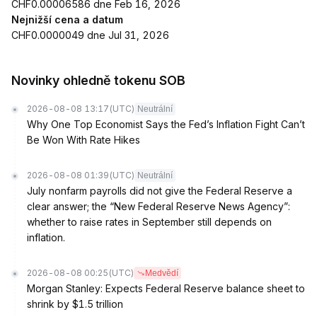
CHF0.00006586 dne Feb 16, 2026
Nejnižší cena a datum
CHF0.0000049 dne Jul 31, 2026
Novinky ohledně tokenu SOB
2026-08-08 13:17
(UTC)
Neutrální
Why One Top Economist Says the Fed’s Inflation Fight Can’t
Be Won With Rate Hikes
2026-08-08 01:39
(UTC)
Neutrální
July nonfarm payrolls did not give the Federal Reserve a
clear answer; the “New Federal Reserve News Agency”:
whether to raise rates in September still depends on
inflation.
2026-08-08 00:25
(UTC)
Medvědí
Morgan Stanley: Expects Federal Reserve balance sheet to
shrink by $1.5 trillion