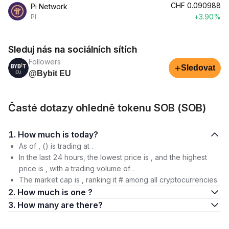
CHF
0.090988
Pi Network
+3.90%
PI
Sleduj nás na sociálních sítích
Followers
+
Sledovat
@Bybit EU
Časté dotazy ohledně tokenu SOB (SOB)
1. How much is today?
As of , () is trading at .
In the last 24 hours, the lowest price is , and the highest
price is , with a trading volume of .
The market cap is , ranking it # among all cryptocurrencies.
2. How much is one ?
3. How many are there?