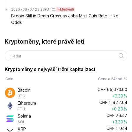
2026-08-07 23:28
(UTC)
Medvědí
Bitcoin Still in Death Cross as Jobs Miss Cuts Rate-Hike
Odds
Kryptoměny, které právě letí
Hledat
Kryptoměny s nejvyšší tržní kapitalizací
Coin
Cena a 24hod. %
CHF
65,073.00
Bitcoin
+0.30%
BTC
CHF
1,922.04
Ethereum
+0.20%
ETH
CHF
76.47
Solana
+3.30%
SOL
CHF
1.044
XRP