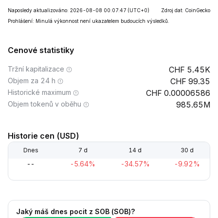
Naposledy aktualizováno: 2026-08-08 00:07:47
(UTC+0)
Zdroj dat: CoinGecko
Prohlášení: Minulá výkonnost není ukazatelem budoucích výsledků.
Cenové statistiky
Tržní kapitalizace
5.45K
Objem za 24 h
99.35
Historické maximum
0.00006586
Objem tokenů v oběhu
985.65M
Historie cen (USD)
Dnes
7 d
14 d
30 d
--
-5.64%
-34.57%
-9.92%
Jaký máš dnes pocit z SOB (SOB)?