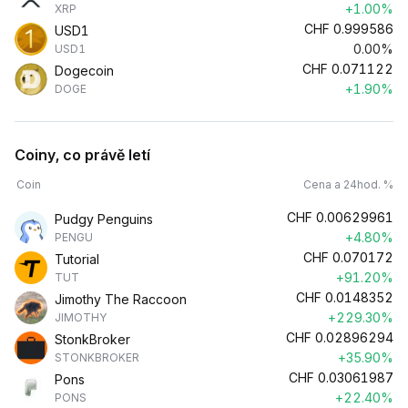
+1.00%
XRP
CHF
0.999586
USD1
0.00%
USD1
CHF
0.071122
Dogecoin
+1.90%
DOGE
Coiny, co právě letí
Coin
Cena a 24hod. %
CHF
0.00629961
Pudgy Penguins
+4.80%
PENGU
CHF
0.070172
Tutorial
+91.20%
TUT
CHF
0.0148352
Jimothy The Raccoon
+229.30%
JIMOTHY
CHF
0.02896294
StonkBroker
+35.90%
STONKBROKER
CHF
0.03061987
Pons
+22.40%
PONS