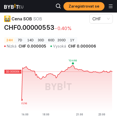
Zaregistrovat se
Ceny kryptoměn
Cena SOB SOB
Cena SOB
SOB
CHF
CHF0.00000553
-0.40%
24H
7D
14D
30D
60D
200D
1Y
Nízká
CHF
0.000005
Vysoká
CHF
0.000006