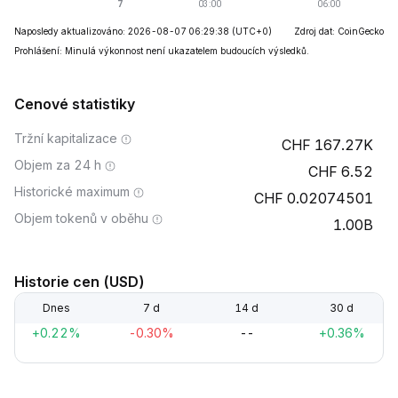
Naposledy aktualizováno: 2026-08-07 06:29:38
(UTC+0)
Zdroj dat: CoinGecko
Prohlášení: Minulá výkonnost není ukazatelem budoucích výsledků.
Cenové statistiky
Tržní kapitalizace
167.27K
Objem za 24 h
6.52
Historické maximum
0.02074501
Objem tokenů v oběhu
1.00B
Historie cen (USD)
Dnes
7 d
14 d
30 d
+0.22%
-0.30%
--
+0.36%