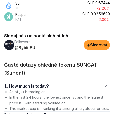
CHF
0.67444
Sui
-2.20%
SUI
CHF
0.0256699
Kaspa
-2.00%
KAS
Sleduj nás na sociálních sítích
Followers
+
Sledovat
@Bybit EU
Časté dotazy ohledně tokenu SUNCAT
(Suncat)
1. How much is today?
As of , () is trading at .
In the last 24 hours, the lowest price is , and the highest
price is , with a trading volume of .
The market cap is , ranking it # among all cryptocurrencies.