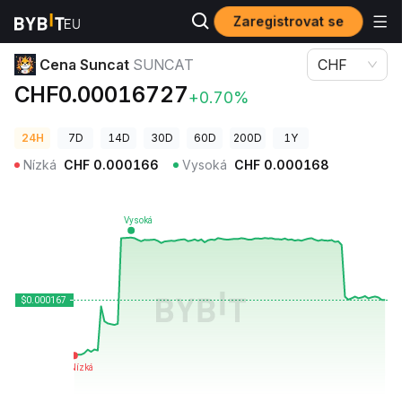
Zaregistrovat se
Ceny kryptoměn
Cena Suncat SUNCAT
Cena Suncat
SUNCAT
CHF
CHF0.00016727
+0.70%
24H
7D
14D
30D
60D
200D
1Y
Nízká
CHF
0.000166
Vysoká
CHF
0.000168