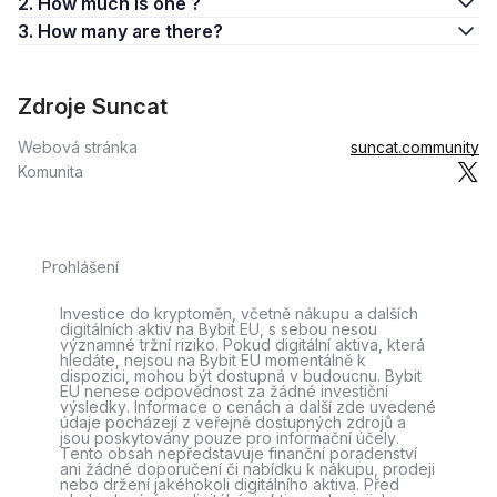
2. How much is one ?
3. How many are there?
Zdroje Suncat
Webová stránka
suncat.community
Komunita
Prohlášení
Investice do kryptoměn, včetně nákupu a dalších
digitálních aktiv na Bybit EU, s sebou nesou
významné tržní riziko. Pokud digitální aktiva, která
hledáte, nejsou na Bybit EU momentálně k
dispozici, mohou být dostupná v budoucnu. Bybit
EU nenese odpovědnost za žádné investiční
výsledky. Informace o cenách a další zde uvedené
údaje pocházejí z veřejně dostupných zdrojů a
jsou poskytovány pouze pro informační účely.
Tento obsah nepředstavuje finanční poradenství
ani žádné doporučení či nabídku k nákupu, prodeji
nebo držení jakéhokoli digitálního aktiva. Před