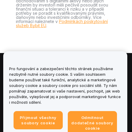
obchodováním s digitálními aktivy nebo jejich
držením by investoři měli pečlivě posoudit svou
finanční situaci a toleranci k riziku a v případě
potřeby se poradit s kvalifikovanými právními,
daňovými nebo investičními odborníky. Více
informací naleznete v
Podmínkách poskytování
služeb Bybit EU
.
Informace
Pro fungování a zabezpečení těchto stránek používáme
nezbytně nutné soubory cookie. S vaším souhlasem
budeme používat také funkční, analytické a marketingové
Služby
soubory cookie a soubory cookie pro sociální sítě. Ty nám
pomáhají zapamatovat si vaše nastavení, pochopit, jak web
podpora
používáte, vylepšovat jej a podporovat marketingové funkce
i možnosti sdílení.
Produkty
Přijmout všechny
Odmítnout
Právní informace
soubory cookie
dodatečné soubory
cookie