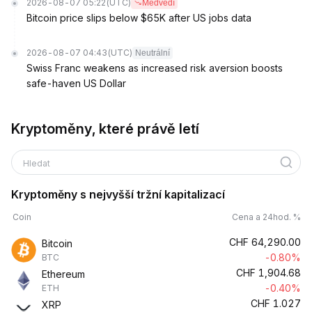
2026-08-07 05:22
(UTC)
Medvědí
Bitcoin price slips below $65K after US jobs data
2026-08-07 04:43
(UTC)
Neutrální
Swiss Franc weakens as increased risk aversion boosts
safe-haven US Dollar
Kryptoměny, které právě letí
Hledat
Kryptoměny s nejvyšší tržní kapitalizací
Coin
Cena a 24hod. %
CHF
64,290.00
Bitcoin
-0.80%
BTC
CHF
1,904.68
Ethereum
-0.40%
ETH
CHF
1.027
XRP