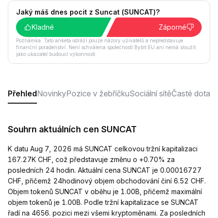
Jaký máš dnes pocit z Suncat (SUNCAT)?
Kladné
Záporné
Poznámka: Tato anketa odráží pouze názory uživatelů a nepředstavuje
finanční poradenství. Není schválena společností Bybit EU ani nemá sloužit
jako ukazatel budoucí výkonnosti.
Přehled
Novinky
Pozice v žebříčku
Sociální sítě
Časté dotaz
Souhrn aktuálních cen SUNCAT
K datu Aug 7, 2026 má SUNCAT celkovou tržní kapitalizaci
167.27K CHF, což představuje změnu o +0.70% za
posledních 24 hodin. Aktuální cena SUNCAT je 0.00016727
CHF, přičemž 24hodinový objem obchodování činí 6.52 CHF.
Objem tokenů SUNCAT v oběhu je 1.00B, přičemž maximální
objem tokenů je 1.00B. Podle tržní kapitalizace se SUNCAT
řadí na 4656. pozici mezi všemi kryptoměnami. Za posledních