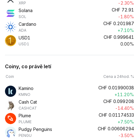
-2.30%
XRP
CHF
72.91
Solana
-1.80%
SOL
CHF
0.201987
Cardano
+7.10%
ADA
CHF
0.999641
USD1
0.00%
USD1
Coiny, co právě letí
Coin
Cena a 24hod. %
CHF
0.01990038
Kamino
+11.20%
KMNO
CHF
0.099208
Cash Cat
-14.40%
CASHCAT
CHF
0.01174533
Plume
+7.50%
PLUME
CHF
0.00606294
Pudgy Penguins
-3.50%
PENGU