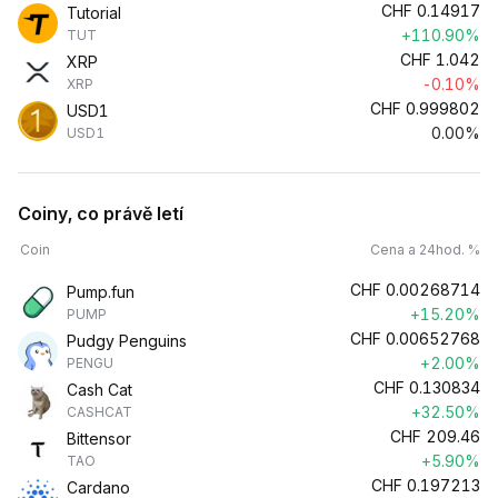
CHF
0.14917
Tutorial
+110.90%
TUT
CHF
1.042
XRP
-0.10%
XRP
CHF
0.999802
USD1
0.00%
USD1
Coiny, co právě letí
Coin
Cena a 24hod. %
CHF
0.00268714
Pump.fun
+15.20%
PUMP
CHF
0.00652768
Pudgy Penguins
+2.00%
PENGU
CHF
0.130834
Cash Cat
+32.50%
CASHCAT
CHF
209.46
Bittensor
+5.90%
TAO
CHF
0.197213
Cardano