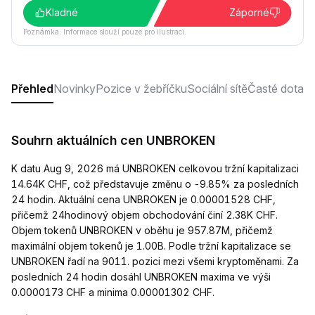
Kladné
Záporné
Poznámka: Informace slouží pouze pro ilustraci.
Přehled
Novinky
Pozice v žebříčku
Sociální sítě
Časté dotaz
Souhrn aktuálních cen UNBROKEN
K datu Aug 9, 2026 má UNBROKEN celkovou tržní kapitalizaci
14.64K CHF, což představuje změnu o -9.85% za posledních
24 hodin. Aktuální cena UNBROKEN je 0.00001528 CHF,
přičemž 24hodinový objem obchodování činí 2.38K CHF.
Objem tokenů UNBROKEN v oběhu je 957.87M, přičemž
maximální objem tokenů je 1.00B. Podle tržní kapitalizace se
UNBROKEN řadí na 9011. pozici mezi všemi kryptoměnami. Za
posledních 24 hodin dosáhl UNBROKEN maxima ve výši
0.0000173 CHF a minima 0.00001302 CHF.