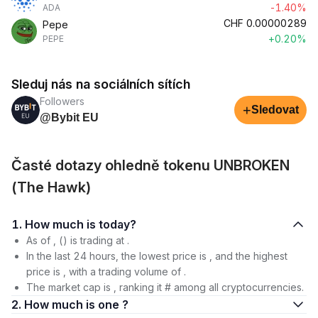
-1.40%
ADA
CHF
0.00000289
Pepe
+0.20%
PEPE
Sleduj nás na sociálních sítích
Followers
+
Sledovat
@Bybit EU
Časté dotazy ohledně tokenu UNBROKEN
(The Hawk)
1. How much is today?
As of , () is trading at .
In the last 24 hours, the lowest price is , and the highest
price is , with a trading volume of .
The market cap is , ranking it # among all cryptocurrencies.
2. How much is one ?