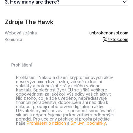
3. How many are there?
Zdroje The Hawk
Webová stránka
unbrokenonsol.com
Komunita
tiktok.com
Prohlášení
Prohlášení: Nákup a držení kryptoměnových aktiv
nese významná tržní rizika, včetně extrémní
volatility a potenciální ztráty celého vašeho
kapitálu. Společnost Bybit EU se zříká veškeré
odpovědnosti za jakékoli výsledky vašich aktivit.
Nic z toho, co je zde uvedeno, nepředstavuje
finanční poradenství, doporučení ani nabídku k
nákupu, prodeji nebo držení digitálních aktiv.
Uživatelé by měli nezávisle posoudit svou finanční
situaci a doporučujeme jim konzultaci s odbornými
poradci. Pro ucelený přehled si prosím přečtěte
naše
Prohlášení o rizicích
a
Smluvní podmínky
.