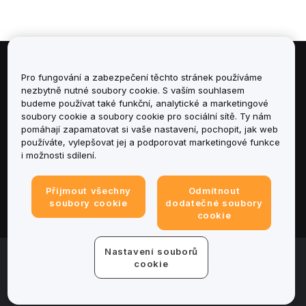
Informace
Pro fungování a zabezpečení těchto stránek používáme
nezbytně nutné soubory cookie. S vaším souhlasem
budeme používat také funkční, analytické a marketingové
Služby
soubory cookie a soubory cookie pro sociální sítě. Ty nám
pomáhají zapamatovat si vaše nastavení, pochopit, jak web
podpora
používáte, vylepšovat jej a podporovat marketingové funkce
i možnosti sdílení.
Produkty
Přijmout všechny
Odmítnout
Právní informace
soubory cookie
dodatečné soubory
cookie
Nastavení souborů
© 2025-2026 Bybit.eu. All rights reserved.
cookie
Podmínky poskytování služeb
|
Podmínky ochrany
osobních údajů
|
Tiráž
|
Centrum předvoleb souborů
cookie