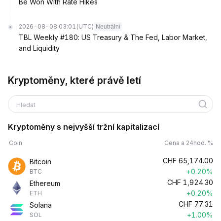
Be Won With Rate Hikes
2026-08-08 03:01
(UTC)
Neutrální
TBL Weekly #180: US Treasury & The Fed, Labor Market,
and Liquidity
Kryptoměny, které právě letí
Hledat
Kryptoměny s nejvyšší tržní kapitalizací
Coin
Cena a 24hod. %
CHF
65,174.00
Bitcoin
+0.20%
BTC
CHF
1,924.30
Ethereum
+0.20%
ETH
CHF
77.31
Solana
+1.00%
SOL