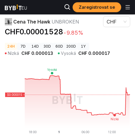
Zaregistrovat se
Ceny kryptoměn
Cena The Hawk UNBROKEN
Cena The Hawk
UNBROKEN
CHF
CHF0.00001528
-9.85%
24H
7D
14D
30D
60D
200D
1Y
Nízká
CHF
0.000013
Vysoká
CHF
0.000017