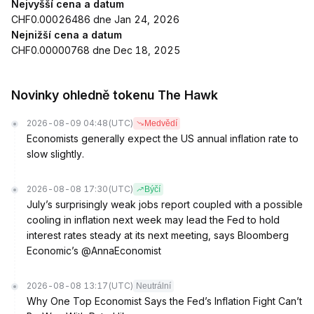
Nejvyšší cena a datum
CHF0.00026486 dne Jan 24, 2026
Nejnižší cena a datum
CHF0.00000768 dne Dec 18, 2025
Novinky ohledně tokenu The Hawk
2026-08-09 04:48
(UTC)
Medvědí
Economists generally expect the US annual inflation rate to
slow slightly.
2026-08-08 17:30
(UTC)
Býčí
July’s surprisingly weak jobs report coupled with a possible
cooling in inflation next week may lead the Fed to hold
interest rates steady at its next meeting, says Bloomberg
Economic’s @AnnaEconomist
2026-08-08 13:17
(UTC)
Neutrální
Why One Top Economist Says the Fed’s Inflation Fight Can’t