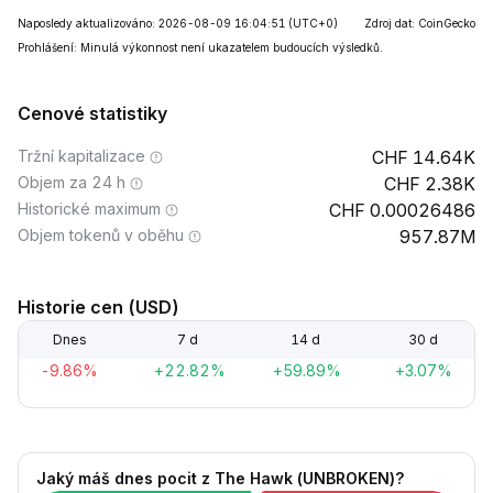
Naposledy aktualizováno: 2026-08-09 16:04:51
(UTC+0)
Zdroj dat: CoinGecko
Prohlášení: Minulá výkonnost není ukazatelem budoucích výsledků.
Cenové statistiky
Tržní kapitalizace
14.64K
Objem za 24 h
2.38K
Historické maximum
0.00026486
Objem tokenů v oběhu
957.87M
Historie cen (USD)
Dnes
7 d
14 d
30 d
-9.86%
+22.82%
+59.89%
+3.07%
Jaký máš dnes pocit z The Hawk (UNBROKEN)?