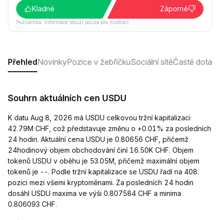
Kladné
Záporné
Poznámka: Informace slouží pouze pro ilustraci.
Přehled
Novinky
Pozice v žebříčku
Sociální sítě
Časté dotaz
Souhrn aktuálních cen USDU
K datu Aug 8, 2026 má USDU celkovou tržní kapitalizaci
42.79M CHF, což představuje změnu o +0.01% za posledních
24 hodin. Aktuální cena USDU je 0.80656 CHF, přičemž
24hodinový objem obchodování činí 16.50K CHF. Objem
tokenů USDU v oběhu je 53.05M, přičemž maximální objem
tokenů je --. Podle tržní kapitalizace se USDU řadí na 408.
pozici mezi všemi kryptoměnami. Za posledních 24 hodin
dosáhl USDU maxima ve výši 0.807584 CHF a minima
0.806093 CHF.