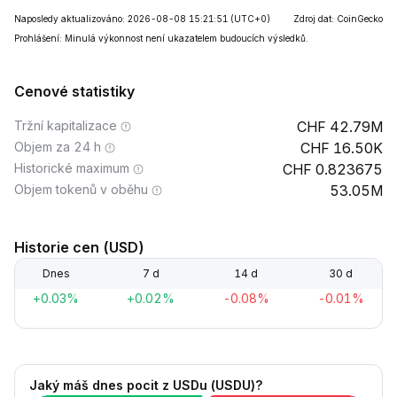
Naposledy aktualizováno: 2026-08-08 15:21:51
(UTC+0)
Zdroj dat: CoinGecko
Prohlášení: Minulá výkonnost není ukazatelem budoucích výsledků.
Cenové statistiky
Tržní kapitalizace
42.79M
Objem za 24 h
16.50K
Historické maximum
0.823675
Objem tokenů v oběhu
53.05M
Historie cen (USD)
Dnes
7 d
14 d
30 d
+0.03%
+0.02%
-0.08%
-0.01%
Jaký máš dnes pocit z USDu (USDU)?