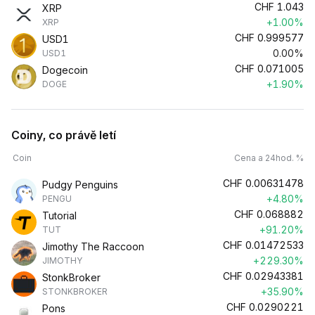
CHF
1.043
XRP
+1.00%
XRP
CHF
0.999577
USD1
0.00%
USD1
CHF
0.071005
Dogecoin
+1.90%
DOGE
Coiny, co právě letí
Coin
Cena a 24hod. %
CHF
0.00631478
Pudgy Penguins
+4.80%
PENGU
CHF
0.068882
Tutorial
+91.20%
TUT
CHF
0.01472533
Jimothy The Raccoon
+229.30%
JIMOTHY
CHF
0.02943381
StonkBroker
+35.90%
STONKBROKER
CHF
0.0290221
Pons