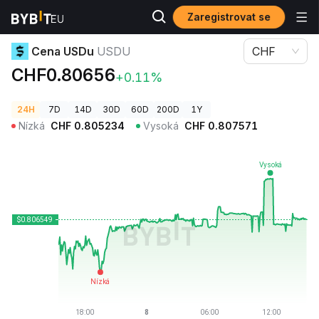
Zaregistrovat se
Ceny kryptoměn
Cena USDu USDU
Cena USDu
USDU
CHF
CHF0.80656
+0.11%
24H
7D
14D
30D
60D
200D
1Y
Nízká
CHF
0.805234
Vysoká
CHF
0.807571