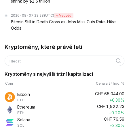
shrink by $1.5 trillion
2026-08-07 23:28
(UTC)
Medvědí
Bitcoin Still in Death Cross as Jobs Miss Cuts Rate-Hike
Odds
Kryptoměny, které právě letí
Hledat
Kryptoměny s nejvyšší tržní kapitalizací
Coin
Cena a 24hod. %
CHF
65,044.00
Bitcoin
+0.30%
BTC
CHF
1,922.23
Ethereum
+0.20%
ETH
CHF
76.59
Solana
+3.30%
SOL