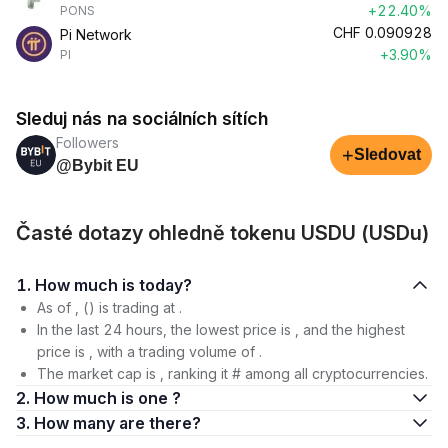
+22.40%
PONS
CHF
0.090928
Pi Network
+3.90%
PI
Sleduj nás na sociálních sítích
Followers
+
Sledovat
@Bybit EU
Časté dotazy ohledně tokenu USDU (USDu)
1. How much is today?
As of , () is trading at .
In the last 24 hours, the lowest price is , and the highest
price is , with a trading volume of .
The market cap is , ranking it # among all cryptocurrencies.
2. How much is one ?
3. How many are there?