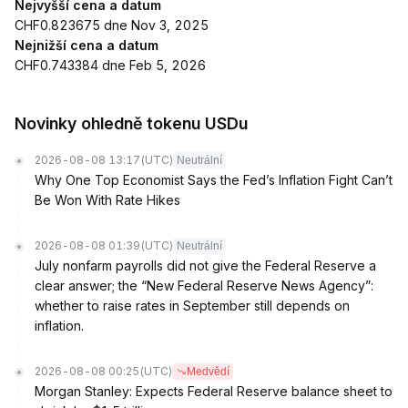
Nejvyšší cena a datum
CHF0.823675 dne Nov 3, 2025
Nejnižší cena a datum
CHF0.743384 dne Feb 5, 2026
Novinky ohledně tokenu USDu
2026-08-08 13:17
(UTC)
Neutrální
Why One Top Economist Says the Fed’s Inflation Fight Can’t
Be Won With Rate Hikes
2026-08-08 01:39
(UTC)
Neutrální
July nonfarm payrolls did not give the Federal Reserve a
clear answer; the “New Federal Reserve News Agency”:
whether to raise rates in September still depends on
inflation.
2026-08-08 00:25
(UTC)
Medvědí
Morgan Stanley: Expects Federal Reserve balance sheet to