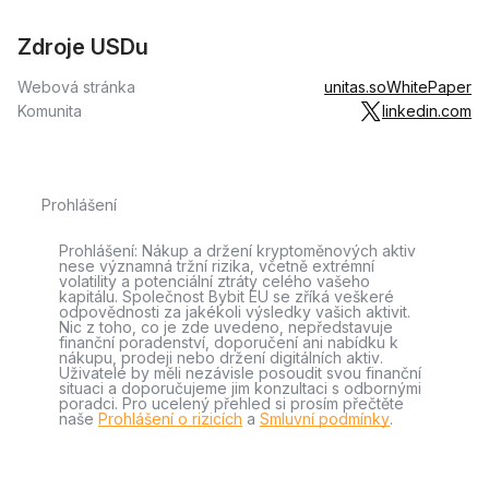
Zdroje USDu
Webová stránka
unitas.so
WhitePaper
Komunita
linkedin.com
Prohlášení
Prohlášení: Nákup a držení kryptoměnových aktiv
nese významná tržní rizika, včetně extrémní
volatility a potenciální ztráty celého vašeho
kapitálu. Společnost Bybit EU se zříká veškeré
odpovědnosti za jakékoli výsledky vašich aktivit.
Nic z toho, co je zde uvedeno, nepředstavuje
finanční poradenství, doporučení ani nabídku k
nákupu, prodeji nebo držení digitálních aktiv.
Uživatelé by měli nezávisle posoudit svou finanční
situaci a doporučujeme jim konzultaci s odbornými
poradci. Pro ucelený přehled si prosím přečtěte
naše
Prohlášení o rizicích
a
Smluvní podmínky
.